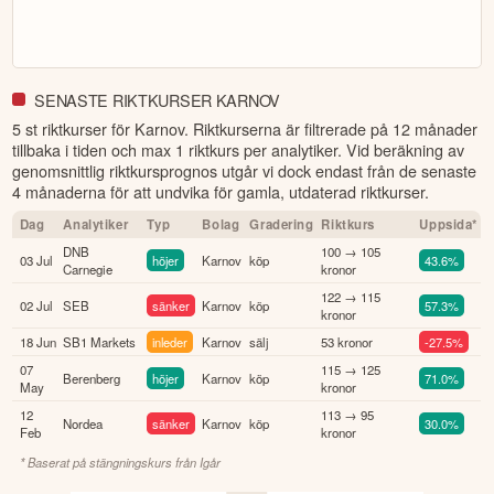
SENASTE RIKTKURSER KARNOV
5 st riktkurser för Karnov
. Riktkurserna är filtrerade på 12 månader
tillbaka i tiden och max 1 riktkurs per analytiker. Vid beräkning av
genomsnittlig riktkursprognos utgår vi dock endast från de senaste
4 månaderna för att undvika för gamla, utdaterad riktkurser.
Dag
Analytiker
Typ
Bolag
Gradering
Riktkurs
Uppsida*
DNB
100 → 105
03 Jul
höjer
Karnov
köp
43.6%
Carnegie
kronor
122 → 115
02 Jul
SEB
sänker
Karnov
köp
57.3%
kronor
18 Jun
SB1 Markets
inleder
Karnov
sälj
53 kronor
-27.5%
07
115 → 125
Berenberg
höjer
Karnov
köp
71.0%
May
kronor
12
113 → 95
Nordea
sänker
Karnov
köp
30.0%
Feb
kronor
* Baserat på stängningskurs från
Igår