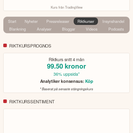
Kurs från TradingView
Start
Nyheter
Pressreleaser
Riktkurser
Insynshandel
Blankning
Analyser
Bloggar
Videos
Podcasts
RIKTKURSPROGNOS
Riktkurs snitt
4 mån
99.50
kronor
36% uppsida*
Analytiker konsensus:
Köp
* Baserat på senaste stängningskurs
RIKTKURSSENTIMENT