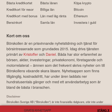
Bästa kreditkortet
Bästa lånen
Köpa krypto
Kreditkort för resor
Billiga lån
Bitcoin
Kreditkort med bonus
Lån med låg ränta
Ethereum
Bensinkort
Samla lån
Investera i guld
Kort om oss
Börskollen är en prisvinnande nyhetstidning och tjänst för
börsintresserade som grundades 2015. Idag drivs tjänsten
primärt av
Kristoffer
och
Daniel
. Båda har stor erfarenhet av
börsen, aktier, investeringar, privatekonomi, företagande och
motorrelaterat – ämnen som det frekvent skrivs nyheter om till
Börskollens växande skara läsare. Nyhetsappen som finns
tillgänglig, kostnadsfritt, har under åren laddats ner
hundratusentals gånger och med ett användarbetyg som är
bland de bästa i branschen.
Disclaimer
Börskollen Sverige AB ("Börskollen") är inte finansiella rådgivare, står inte under
finansinspektionens tillsyn och ger inga råd till dig. Detta innebär att
GRATIS NYHETSAPP
STÄNG X
investeringsbeslut baserade på information som direkt eller indirekt härrörande