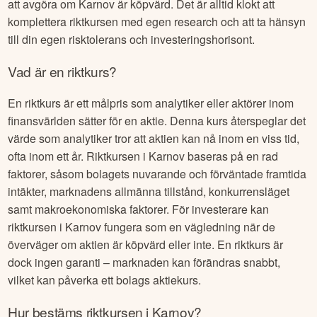
att avgöra om
Karnov
är köpvärd. Det är alltid klokt att
komplettera riktkursen med egen research och att ta hänsyn
till din egen risktolerans och investeringshorisont.
Vad är en riktkurs?
En riktkurs är ett målpris som analytiker eller aktörer inom
finansvärlden sätter för en aktie. Denna kurs återspeglar det
värde som analytiker tror att aktien kan nå inom en viss tid,
ofta inom ett år. Riktkursen i
Karnov
baseras på en rad
faktorer, såsom bolagets nuvarande och förväntade framtida
intäkter, marknadens allmänna tillstånd, konkurrensläget
samt makroekonomiska faktorer. För investerare kan
riktkursen i
Karnov
fungera som en vägledning när de
överväger om aktien är köpvärd eller inte. En riktkurs är
dock ingen garanti – marknaden kan förändras snabbt,
vilket kan påverka ett bolags aktiekurs.
Hur bestäms riktkursen i
Karnov
?