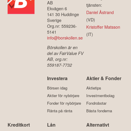
AB
tjänsten:
Ekvägen 6
Daniel Åstrand
141 30 Huddinge
(VD)
Sverige
Org.nr: 559236-
Kristoffer Matsson
5141
(IT)
info@borskollen.se
Börskollen är en
del av FairValue FV
AB, org.nr:
559187-7732
Investera
Aktier & Fonder
Börsen idag
Aktietips
Aktier för nybörjare
Investmentbolag
Fonder för nybörjare
Fondrobotar
Ränta på ränta
Bästa fonderna
Kreditkort
Lån
Alternativt