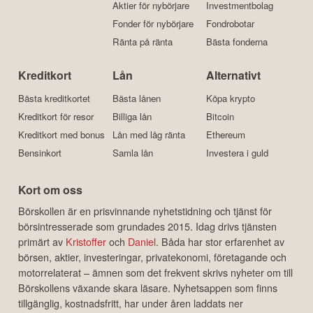
Aktier för nybörjare
Investmentbolag
Fonder för nybörjare
Fondrobotar
Ränta på ränta
Bästa fonderna
Kreditkort
Lån
Alternativt
Bästa kreditkortet
Bästa lånen
Köpa krypto
Kreditkort för resor
Billiga lån
Bitcoin
Kreditkort med bonus
Lån med låg ränta
Ethereum
Bensinkort
Samla lån
Investera i guld
Kort om oss
Börskollen är en prisvinnande nyhetstidning och tjänst för
börsintresserade som grundades 2015. Idag drivs tjänsten
primärt av
Kristoffer
och
Daniel
. Båda har stor erfarenhet av
börsen, aktier, investeringar, privatekonomi, företagande och
motorrelaterat – ämnen som det frekvent skrivs nyheter om till
Börskollens växande skara läsare. Nyhetsappen som finns
tillgänglig, kostnadsfritt, har under åren laddats ner