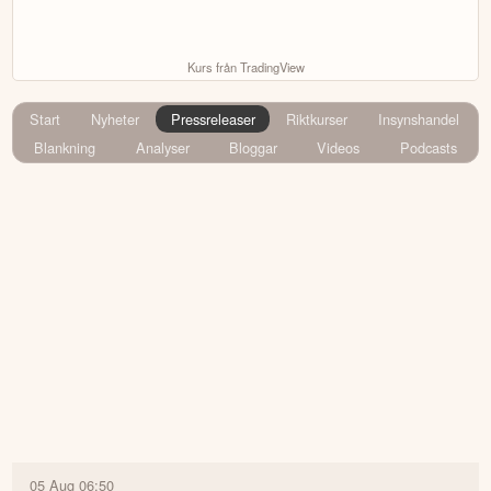
Kurs från TradingView
Start
Nyheter
Pressreleaser
Riktkurser
Insynshandel
Blankning
Analyser
Bloggar
Videos
Podcasts
05 Aug 06:50