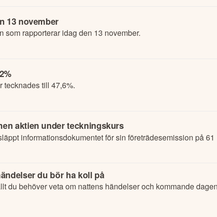
en 13 november
en som rapporterar idag den 13 november.
52%
 tecknades till 47,6%.
men aktien under teckningskurs
läppt informationsdokumentet för sin företrädesemission på 61 
ändelser du bör ha koll på
lt du behöver veta om nattens händelser och kommande dagens