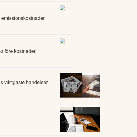
e emissionskostnader.
r före kostnader.
 viktigaste händelser