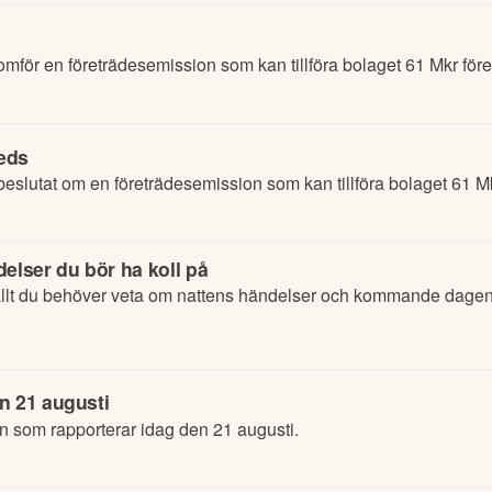
mför en företrädesemission som kan tillföra bolaget 61 Mkr för
eds
eslutat om en företrädesemission som kan tillföra bolaget 61 Mk
elser du bör ha koll på
lt du behöver veta om nattens händelser och kommande dagens
n 21 augusti
n som rapporterar idag den 21 augusti.