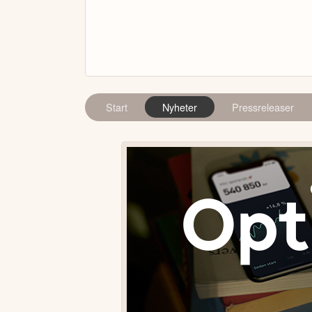
Start
Nyheter
Pressreleaser