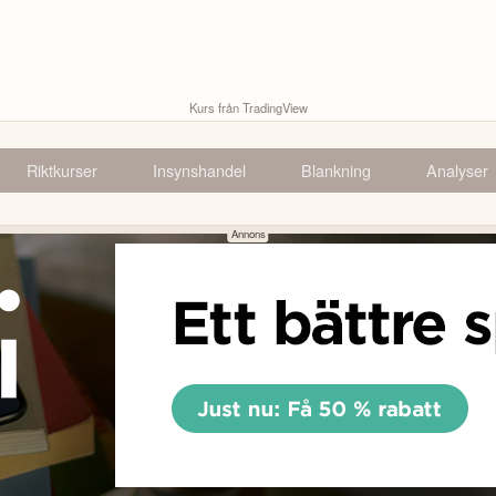
Kurs från TradingView
Riktkurser
Insynshandel
Blankning
Analyser