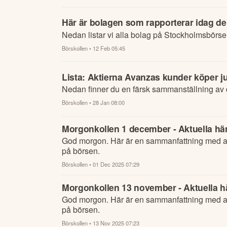
Här är bolagen som rapporterar idag de
Nedan listar vi alla bolag på Stockholmsbörse
Börskollen
• 12 Feb 05:45
Lista: Aktierna Avanzas kunder köper j
Nedan finner du en färsk sammanställning av 
Börskollen
• 28 Jan 08:00
Morgonkollen 1 december - Aktuella hän
God morgon. Här är en sammanfattning med al
på börsen.
Börskollen
• 01 Dec 2025 07:29
Morgonkollen 13 november - Aktuella hä
God morgon. Här är en sammanfattning med al
på börsen.
Börskollen
• 13 Nov 2025 07:23