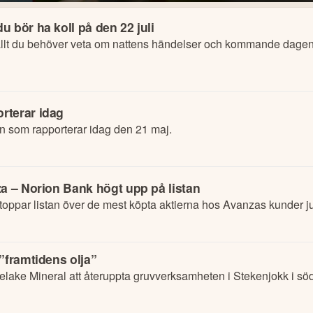
 bör ha koll på den 22 juli
lt du behöver veta om nattens händelser och kommande dagens
rterar idag
n som rapporterar idag den 21 maj.
za – Norion Bank högt upp på listan
oppar listan över de mest köpta aktierna hos Avanzas kunder ju
”framtidens olja”
uelake Mineral att återuppta gruvverksamheten i Stekenjokk i sö