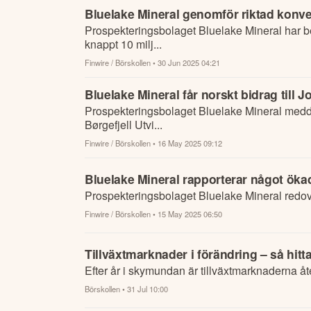
Bluelake Mineral genomför riktad konver
Prospekteringsbolaget Bluelake Mineral har be
knappt 10 milj...
Finwire / Börskollen
• 30 Jun 2025 04:21
Bluelake Mineral får norskt bidrag till
Prospekteringsbolaget Bluelake Mineral meddel
Børgefjell Utvi...
Finwire / Börskollen
• 16 May 2025 09:12
Bluelake Mineral rapporterar något ökad
Prospekteringsbolaget Bluelake Mineral redovi
Finwire / Börskollen
• 15 May 2025 06:50
Tillväxtmarknader i förändring – så hit
Efter år i skymundan är tillväxtmarknaderna åt
Börskollen
• 31 Jul 10:00