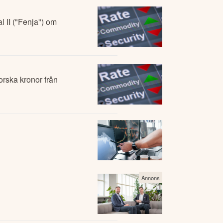
l II ("Fenja") om
orska kronor från
Annons