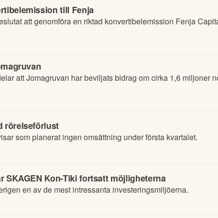
tibelemission till Fenja
slutat att genomföra en riktad konvertibelemission Fenja Capita
 Jomagruvan
ar att Jomagruvan har beviljats bidrag om cirka 1,6 miljoner n
 rörelseförlust
sar som planerat ingen omsättning under första kvartalet.
tar SKAGEN Kon-Tiki fortsatt möjligheterna
erigen en av de mest intressanta investeringsmiljöerna.