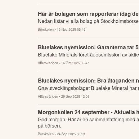
Här är bolagen som rapporterar idag d
Nedan listar vi alla bolag på Stockholmsbörs
Börskollen
• 13 Nov 2025 05:45
Bluelakes nyemission: Garanterna tar 
Bluelake Minerals företrädesemission av aktier
Affärsvärlden
• 16 Oct 2025 06:47
Bluelakes nyemission: Bra åtaganden 
Gruvutvecklingsbolaget Bluelake Mineral har s
Affärsvärlden
• 29 Sep 2025 12:08
Morgonkollen 24 september - Aktuella h
God morgon. Här är en sammanfattning med al
på börsen.
Börskollen
• 24 Sep 2025 06:23