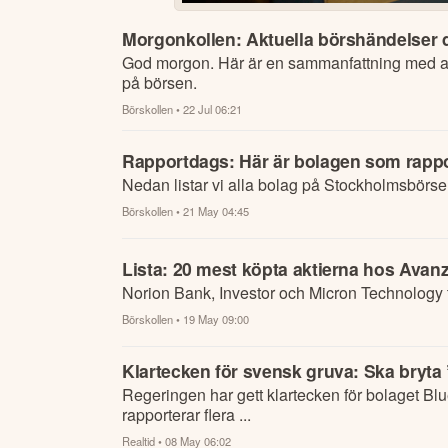
Morgonkollen: Aktuella börshändelser du
God morgon. Här är en sammanfattning med al
på börsen.
Börskollen
• 22 Jul 06:21
Rapportdags: Här är bolagen som rappo
Nedan listar vi alla bolag på Stockholmsbörse
Börskollen
• 21 May 04:45
Lista: 20 mest köpta aktierna hos Avan
Norion Bank, Investor och Micron Technology t
Börskollen
• 19 May 09:00
Klartecken för svensk gruva: Ska bryta 
Regeringen har gett klartecken för bolaget Bl
rapporterar flera ...
Realtid
• 08 May 06:02