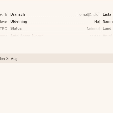
eknik
Bransch
Internettjänster
Lista
 kvar
Utdelning
Nej
Namn
TEC
Status
Noterad
Land
2004
Antal ägare Avanza
110 st
Antal
den
21 Aug