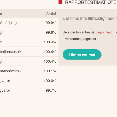
RAPPORTESTIMAT OTE
or
Andel
Det finns inte tillräckligt med
försörjning
99.9
%
gi
99.8
%
Dela din förväntan på
pinpointestim
investerares prognoser
gi
100.4
%
mationsteknik
100.4
%