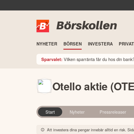
Börskollen
NYHETER
BÖRSEN
INVESTERA
PRIVA
Vilken sparränta får du hos din ban
Sparvalet:
Otello aktie (OT
Start
Nyheter
Pressreleaser
Att investera dina pengar innebär alltid en risk. Sida