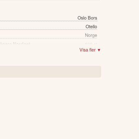
Oslo Bors
Otello
Norge
 ägare Nordnet
930 st
Visa fler ▼