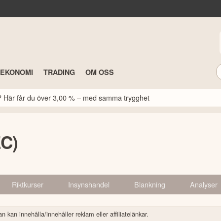
TEKONOMI
TRADING
OM OSS
k? Här får du över 3,00 % – med samma trygghet
EC)
Riktkurser
Insynshandel
Blankning
Analyser
n kan innehålla/innehåller reklam eller affiliatelänkar.