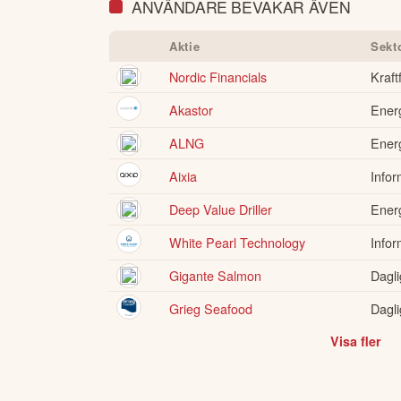
ANVÄNDARE BEVAKAR ÄVEN
Aktie
Sekt
Nordic Financials
Kraft
Akastor
Ener
ALNG
Ener
Aixia
Infor