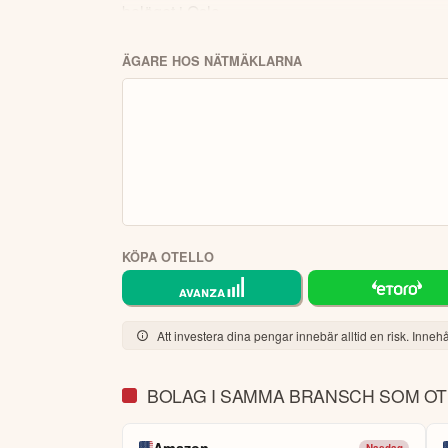
Analys: Ska
Otello
stiga eller falla?
Hur ställer sig analytiker? Vad säger den tekn
Bonu
OM BOLAGET
Otello är ett företag inom IT-sektorn som spe
både på mobila enheter och datorer. Förutom O
särskilt för företagskunder. Deras produkter h
beläget i Oslo.
4
ÄGARE HOS NÄTMÄKLARNA
Köp eller blanka Otello
7 enkla steg – så här kommer du igång
för att läsa mer och kli
Besök hemsidan
öppna kontot och fullfölj s
Fyll i ansökan.