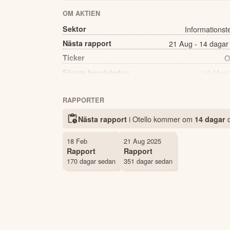
OM AKTIEN
Sektor
Informationst
Nästa rapport
21 Aug - 14 dagar
Ticker
O
Första handelsdag
10 Mar 
Källa:
Börsdata
RAPPORTER
i Otello kommer
om
Nästa rapport
14 dagar
18 Feb
21 Aug 2025
Rapport
Rapport
170 dagar sedan
351 dagar sedan