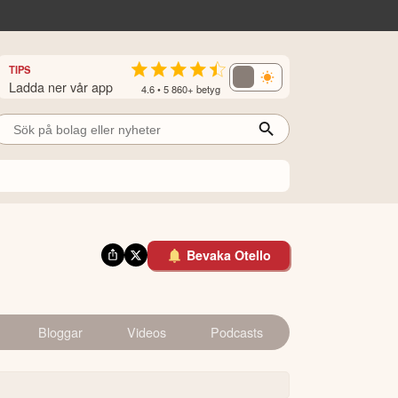
TIPS
Ladda ner vår app
4.6 • 5 860+ betyg
Bevaka Otello
Bloggar
Videos
Podcasts