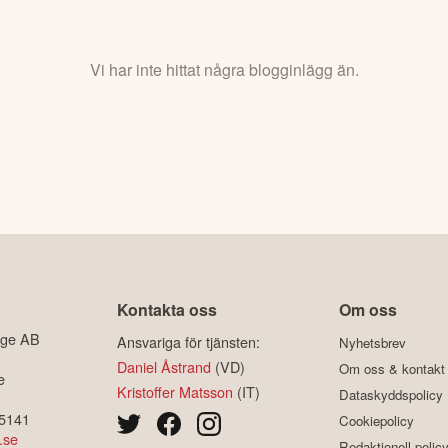
Vi har inte hittat några blogginlägg än.
Kontakta oss
Om oss
ige AB
Ansvariga för tjänsten:
Nyhetsbrev
Daniel Åstrand
(VD)
Om oss & kontakt
e
Kristoffer Matsson
(IT)
Dataskyddspolicy
-5141
Cookiepolicy
.se
Redaktionell polic