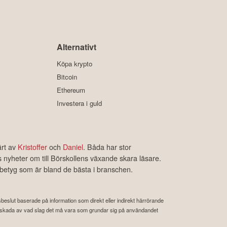
Alternativt
Köpa krypto
Bitcoin
Ethereum
Investera i guld
ärt av
Kristoffer
och
Daniel
. Båda har stor
s nyheter om till Börskollens växande skara läsare.
rbetyg som är bland de bästa i branschen.
ngsbeslut baserade på information som direkt eller indirekt härrörande
 eller skada av vad slag det må vara som grundar sig på användandet