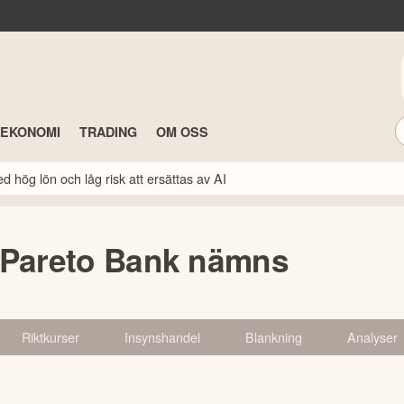
TEKONOMI
TRADING
OM OSS
 hög lön och låg risk att ersättas av AI
 Pareto Bank nämns
Riktkurser
Insynshandel
Blankning
Analyser