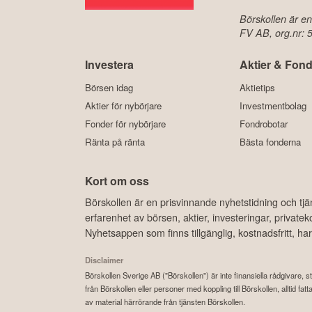
Börskollen är en
FV AB, org.nr:
Investera
Aktier & Fond
Börsen idag
Aktietips
Aktier för nybörjare
Investmentbolag
Fonder för nybörjare
Fondrobotar
Ränta på ränta
Bästa fonderna
Kort om oss
Börskollen är en prisvinnande nyhetstidning och tj
erfarenhet av börsen, aktier, investeringar, privat
Nyhetsappen som finns tillgänglig, kostnadsfritt, 
Disclaimer
Börskollen Sverige AB ("Börskollen") är inte finansiella rådgivare, st
från Börskollen eller personer med koppling till Börskollen, alltid f
av material härrörande från tjänsten Börskollen.