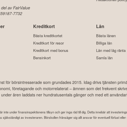
 del av FairValue
 559187-7732
er
Kreditkort
Lån
Bästa kreditkortet
Bästa lånen
Kreditkort för resor
Billiga lån
Kreditkort med bonus
Lån med låg ränta
Bensinkort
Samla lån
änst för börsintresserade som grundades 2015. Idag drivs tjänsten prim
ekonomi, företagande och motorrelaterat – ämnen som det frekvent skriv
har under åren laddats ner hundratusentals gånger och med ett använda
år inte under finansinspektionens tillsyn och ger inga råd till dig. Detta innebär att investeri
attas självständigt av investeraren. Börskollen frånsäger sig allt ansvar för eventuell förlust