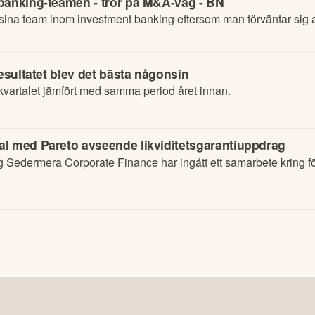
 banking-teamen - tror på M&A-våg - BN
 sina team inom investment banking eftersom man förväntar sig at
esultatet blev det bästa någonsin
 kvartalet jämfört med samma period året innan.
al med Pareto avseende likviditetsgarantiuppdrag
 Sedermera Corporate Finance har ingått ett samarbete kring fö