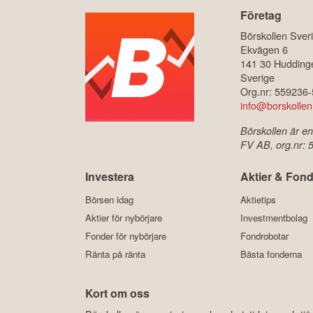
Företag
Börskollen Sver
Ekvägen 6
141 30 Hudding
Sverige
Org.nr: 559236
info@borskollen
Börskollen är en
FV AB, org.nr:
Investera
Aktier & Fond
Börsen idag
Aktietips
Aktier för nybörjare
Investmentbolag
Fonder för nybörjare
Fondrobotar
Ränta på ränta
Bästa fonderna
Kort om oss