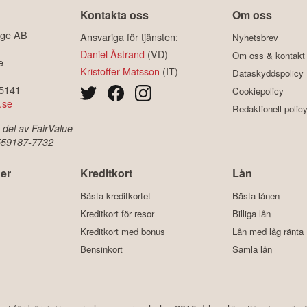
Kontakta oss
Om oss
ige AB
Ansvariga för tjänsten:
Nyhetsbrev
Daniel Åstrand
(VD)
Om oss & kontakt
e
Kristoffer Matsson
(IT)
Dataskyddspolicy
-5141
Cookiepolicy
.se
Redaktionell polic
 del av FairValue
 559187-7732
er
Kreditkort
Lån
Bästa kreditkortet
Bästa lånen
Kreditkort för resor
Billiga lån
Kreditkort med bonus
Lån med låg ränta
Bensinkort
Samla lån