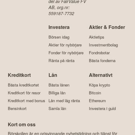
del av FairValue FV
AB, org.nr:
559187-7732
Investera
Aktier & Fonder
Börsen idag
Aktietips
Aktier för nybörjare
Investmentbolag
Fonder för nybörjare
Fondrobotar
Ränta på ränta
Bästa fonderna
Kreditkort
Lån
Alternativt
Bästa kreditkortet
Bästa lånen
Köpa krypto
Kreditkort för resor
Billiga lån
Bitcoin
Kreditkort med bonus
Lån med låg ränta
Ethereum
Bensinkort
Samla lån
Investera i guld
Kort om oss
Börskollen är en prisvinnande nyhetstidning och tjänst för