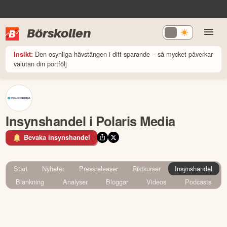
Börskollen
Den osynliga hävstången i ditt sparande – så mycket påverkar
Insikt:
valutan din portfölj
Insynshandel i Polaris Media
Bevaka insynshandel
Start
Nyheter
Pressreleaser
Riktkurser
Insynshandel
Blankning
Analyser
Bloggar
Videos
Podcasts