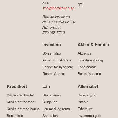
5141
(IT)
info@borskollen.se
Börskollen är en
del av FairValue FV
AB, org.nr:
559187-7732
Investera
Aktier & Fonder
Börsen idag
Aktietips
Aktier för nybörjare
Investmentbolag
Fonder för nybörjare
Fondrobotar
Ränta på ränta
Bästa fonderna
Kreditkort
Lån
Alternativt
Bästa kreditkortet
Bästa lånen
Köpa krypto
Kreditkort för resor
Billiga lån
Bitcoin
Kreditkort med bonus
Lån med låg ränta
Ethereum
Bensinkort
Samla lån
Investera i guld