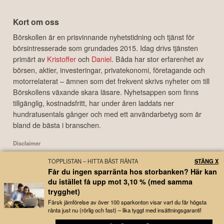
Kort om oss
Börskollen är en prisvinnande nyhetstidning och tjänst för
börsintresserade som grundades 2015. Idag drivs tjänsten
primärt av
Kristoffer
och
Daniel
. Båda har stor erfarenhet av
börsen, aktier, investeringar, privatekonomi, företagande och
motorrelaterat – ämnen som det frekvent skrivs nyheter om till
Börskollens växande skara läsare. Nyhetsappen som finns
tillgänglig, kostnadsfritt, har under åren laddats ner
hundratusentals gånger och med ett användarbetyg som är
bland de bästa i branschen.
Disclaimer
Börskollen Sverige AB ("Börskollen") är inte finansiella rådgivare, står inte under
TOPPLISTAN – HITTA BÄST RÄNTA
STÄNG X
finansinspektionens tillsyn och ger inga råd till dig. Detta innebär att
Får du ingen sparränta hos storbanken? Här kan
investeringsbeslut baserade på information som direkt eller indirekt härrörande
du istället få upp mot 3,10 % (med samma
från Börskollen eller personer med koppling till Börskollen, alltid fattas
trygghet)
självständigt av investeraren. Börskollen frånsäger sig allt ansvar för eventuell
förlust eller skada av vad slag det må vara som grundar sig på användandet av
Färsk jämförelse av över 100 sparkonton visar vart du får högsta
ränta just nu (rörlig och fast) – lika tyggt med insättningsgaranti!
material härrörande från tjänsten Börskollen.