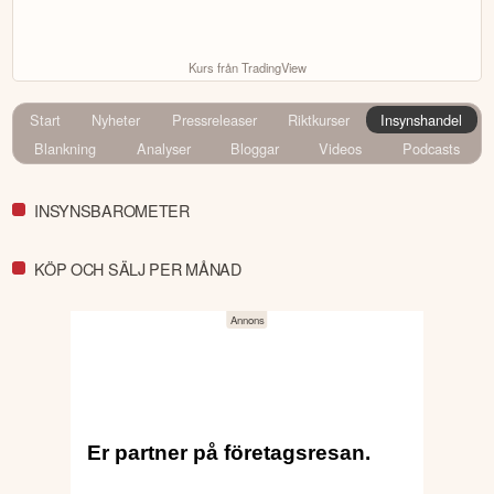
Kurs från TradingView
Start
Nyheter
Pressreleaser
Riktkurser
Insynshandel
Blankning
Analyser
Bloggar
Videos
Podcasts
INSYNSBAROMETER
KÖP OCH SÄLJ PER MÅNAD