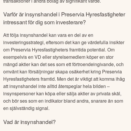
transaktioner i andra bolag av signifikant värde.
Varför är insynshandel i
Preservia Hyresfastigheter
intressant för dig som investerare?
Att följa insynshandel kan vara en del av en
investeringsstrategi, eftersom det kan ge värdefulla insikter
om
Preservia Hyresfastigheter
s framtida potential. Om
exempelvis en VD eller styrelsemedlem köper en stor
mängd aktier kan det ses som ett förtroendeingivande, och
omvänt kan försäljningar skapa osäkerhet kring
Preservia
Hyresfastigheter
s framtid. Men det är viktigt att komma ihåg
att insynshandel inte alltid återspeglar hela bilden –
insynspersoner kan köpa eller sälja aktier av privata skäl,
och bör ses som en indikator bland andra, snarare än som
en självständig signal.
Vad är insynshandel?