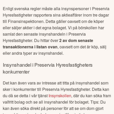
Enligt svenska regler måste alla insynspersoner i
Preservia
Hyresfastigheter
rapportera sina aktieaffärer inom tre dagar
till Finansinspektionen. Detta gäller oavsett om de köper
eller säljer aktier i det egna bolaget. Vi på börskollen har
samlat den senaste insynshandeln i
Preservia
Hyresfastigheter
. Du hittar över
2
av dom senaste
transaktionerna i listan ovan
, oavsett om det är köp, sälj
eller andra typer av insynshandel.
Insynshandel i
Preservia Hyresfastigheter
s
konkurrenter
Det kan även vara av intresse att titta på insynshandel som
sker i konkurrenter till
Preservia Hyresfastigheter
. Detta kan
du då se detta i vår tjänst
Insynskollen
, där du kan söka fram
valfritt bolag och se all insynshandel för bolaget. Tips: Du
kan även söka direkt på personer för att se om dom gjort