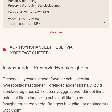
Person & befattning
Preservia AB (publ)
,
Styrelseledamot
Publicerat:
22 Jan 2021 14:34
Volym
Pris
Summa
1324
0,62
821
SEK
Visa fler
FAQ - INSYNSHANDEL PRESERVIA
HYRESFASTIGHETER
Insynshandel i
Preservia Hyresfastigheter
Preservia Hyresfastigheter förvaltar och utvecklar
hyresbostadsfastigheter. Företaget lägger största vikt vid
storstadsregioner, särskilt på nybyggnationer där det finns
potential för en långsiktig och stabil ökning av
fastigheternas realvärde. Bolagets huvudkontor är placerat i
Stockholm.