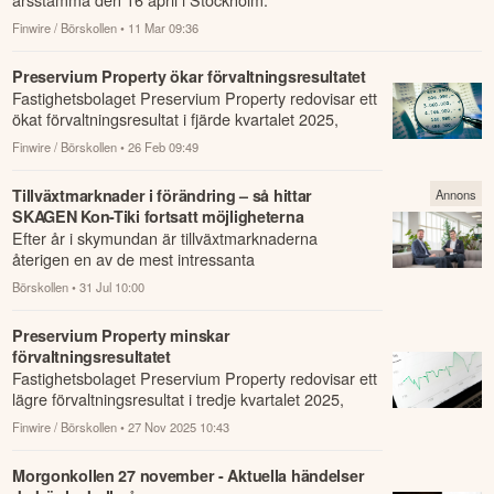
Finwire / Börskollen
• 11 Mar 09:36
Preservium Property ökar förvaltningsresultatet
Fastighetsbolaget Preservium Property redovisar ett
ökat förvaltningsresultat i fjärde kvartalet 2025,
jämfört med samma kvartal året innan.
Finwire / Börskollen
• 26 Feb 09:49
Tillväxtmarknader i förändring – så hittar
Annons
SKAGEN Kon-Tiki fortsatt möjligheterna
Efter år i skymundan är tillväxtmarknaderna
återigen en av de mest intressanta
investeringsmiljöerna.
Börskollen
• 31 Jul 10:00
Preservium Property minskar
förvaltningsresultatet
Fastighetsbolaget Preservium Property redovisar ett
lägre förvaltningsresultat i tredje kvartalet 2025,
jämfört med samma kvartal året innan...
Finwire / Börskollen
• 27 Nov 2025 10:43
Morgonkollen 27 november - Aktuella händelser