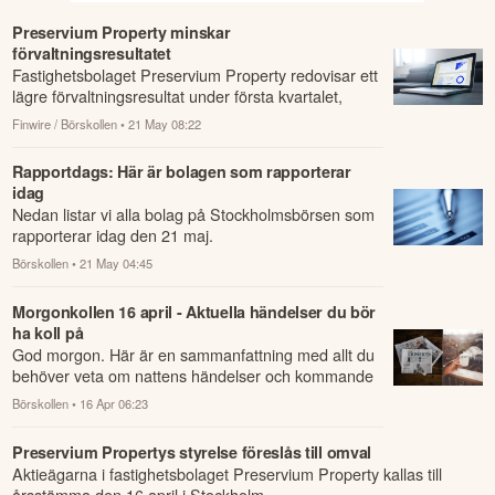
Preservium Property minskar
förvaltningsresultatet
Fastighetsbolaget Preservium Property redovisar ett
lägre förvaltningsresultat under första kvartalet,
jämfört med samma period året innan.
Finwire / Börskollen
• 21 May 08:22
Rapportdags: Här är bolagen som rapporterar
idag
Nedan listar vi alla bolag på Stockholmsbörsen som
rapporterar idag den 21 maj.
Börskollen
• 21 May 04:45
Morgonkollen 16 april - Aktuella händelser du bör
ha koll på
God morgon. Här är en sammanfattning med allt du
behöver veta om nattens händelser och kommande
dagens viktigaste händelser på börsen.
Börskollen
• 16 Apr 06:23
Preservium Propertys styrelse föreslås till omval
Aktieägarna i fastighetsbolaget Preservium Property kallas till
årsstämma den 16 april i Stockholm.