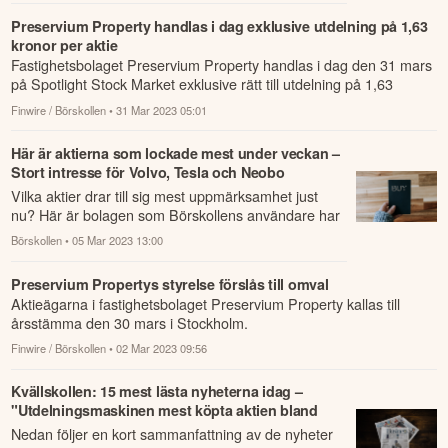
Preservium Property handlas i dag exklusive utdelning på 1,63
kronor per aktie
Fastighetsbolaget Preservium Property handlas i dag den 31 mars
på Spotlight Stock Market exklusive rätt till utdelning på 1,63
kronor per a...
Finwire / Börskollen
• 31 Mar 2023 05:01
Här är aktierna som lockade mest under veckan –
Stort intresse för Volvo, Tesla och Neobo
Fastigheter
Vilka aktier drar till sig mest uppmärksamhet just
nu? Här är bolagen som Börskollens användare har
skapat flest nya bevakningar av under de...
Börskollen
• 05 Mar 2023 13:00
Preservium Propertys styrelse förslås till omval
Aktieägarna i fastighetsbolaget Preservium Property kallas till
årsstämma den 30 mars i Stockholm.
Finwire / Börskollen
• 02 Mar 2023 09:56
Kvällskollen: 15 mest lästa nyheterna idag –
"Utdelningsmaskinen mest köpta aktien bland
småsparare i februari"
Nedan följer en kort sammanfattning av de nyheter