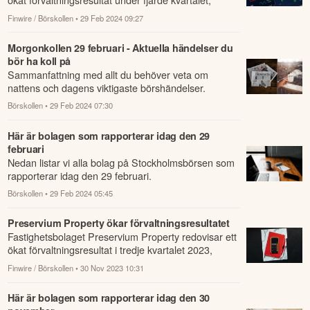
jämfört med samma period året innan.
Finwire / Börskollen
• 29 Feb 2024 09:27
Morgonkollen 29 februari - Aktuella händelser du
bör ha koll på
Sammanfattning med allt du behöver veta om
nattens och dagens viktigaste börshändelser.
Börskollen
• 29 Feb 2024 07:30
Här är bolagen som rapporterar idag den 29
februari
Nedan listar vi alla bolag på Stockholmsbörsen som
rapporterar idag den 29 februari.
Börskollen
• 29 Feb 2024 05:45
Preservium Property ökar förvaltningsresultatet
Fastighetsbolaget Preservium Property redovisar ett
ökat förvaltningsresultat i tredje kvartalet 2023,
jämfört med samma kvartal året innan.
Finwire / Börskollen
• 30 Nov 2023 10:31
Här är bolagen som rapporterar idag den 30