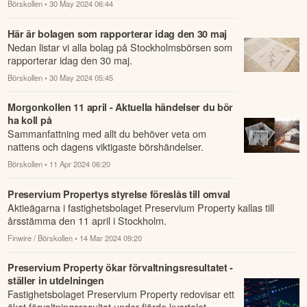
Börskollen
• 30 May 2024 06:44
Här är bolagen som rapporterar idag den 30 maj
Nedan listar vi alla bolag på Stockholmsbörsen som
rapporterar idag den 30 maj.
Börskollen
• 30 May 2024 05:45
Morgonkollen 11 april - Aktuella händelser du bör
ha koll på
Sammanfattning med allt du behöver veta om
nattens och dagens viktigaste börshändelser.
Börskollen
• 11 Apr 2024 06:20
Preservium Propertys styrelse föreslås till omval
Aktieägarna i fastighetsbolaget Preservium Property kallas till
årsstämma den 11 april i Stockholm.
Finwire / Börskollen
• 14 Mar 2024 09:20
Preservium Property ökar förvaltningsresultatet -
ställer in utdelningen
Fastighetsbolaget Preservium Property redovisar ett
ökat förvaltningsresultat under fjärde kvartalet,