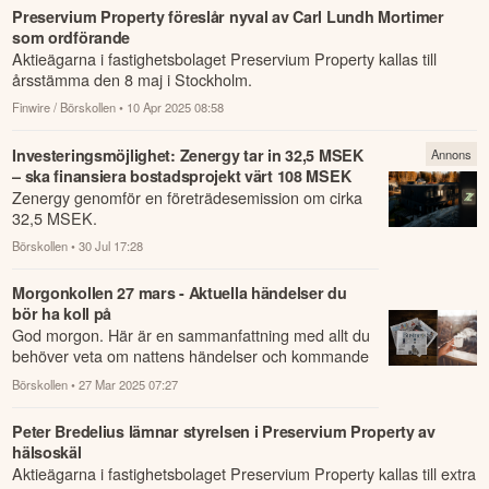
Preservium Property föreslår nyval av Carl Lundh Mortimer
som ordförande
Aktieägarna i fastighetsbolaget Preservium Property kallas till
årsstämma den 8 maj i Stockholm.
Finwire / Börskollen
• 10 Apr 2025 08:58
Investeringsmöjlighet: Zenergy tar in 32,5 MSEK
Annons
– ska finansiera bostadsprojekt värt 108 MSEK
Zenergy genomför en företrädesemission om cirka
32,5 MSEK.
Börskollen
• 30 Jul 17:28
Morgonkollen 27 mars - Aktuella händelser du
bör ha koll på
God morgon. Här är en sammanfattning med allt du
behöver veta om nattens händelser och kommande
dagens viktigaste händelser på börsen.
Börskollen
• 27 Mar 2025 07:27
Peter Bredelius lämnar styrelsen i Preservium Property av
hälsoskäl
Aktieägarna i fastighetsbolaget Preservium Property kallas till extra