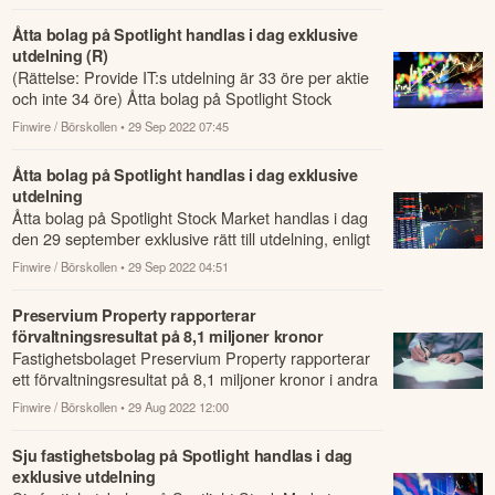
Åtta bolag på Spotlight handlas i dag exklusive
utdelning (R)
(Rättelse: Provide IT:s utdelning är 33 öre per aktie
och inte 34 öre) Åtta bolag på Spotlight Stock
Market handlas i dag den 29 september ...
Finwire / Börskollen
• 29 Sep 2022 07:45
Åtta bolag på Spotlight handlas i dag exklusive
utdelning
Åtta bolag på Spotlight Stock Market handlas i dag
den 29 september exklusive rätt till utdelning, enligt
följande: * Aquaticus Real Estate ...
Finwire / Börskollen
• 29 Sep 2022 04:51
Preservium Property rapporterar
förvaltningsresultat på 8,1 miljoner kronor
Fastighetsbolaget Preservium Property rapporterar
ett förvaltningsresultat på 8,1 miljoner kronor i andra
kvartalet 2022.
Finwire / Börskollen
• 29 Aug 2022 12:00
Sju fastighetsbolag på Spotlight handlas i dag
exklusive utdelning