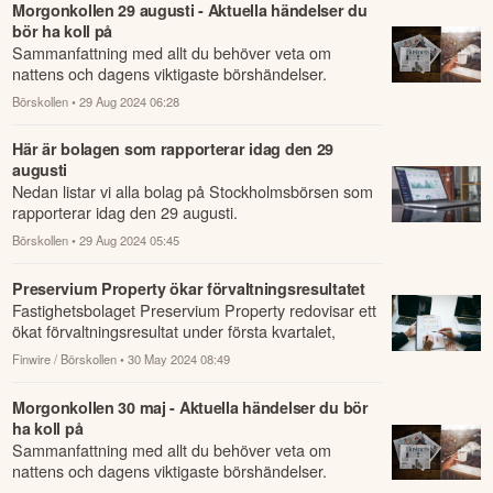
Morgonkollen 29 augusti - Aktuella händelser du
bör ha koll på
Sammanfattning med allt du behöver veta om
nattens och dagens viktigaste börshändelser.
Börskollen
• 29 Aug 2024 06:28
Här är bolagen som rapporterar idag den 29
augusti
Nedan listar vi alla bolag på Stockholmsbörsen som
rapporterar idag den 29 augusti.
Börskollen
• 29 Aug 2024 05:45
Preservium Property ökar förvaltningsresultatet
Fastighetsbolaget Preservium Property redovisar ett
ökat förvaltningsresultat under första kvartalet,
jämfört med samma period året innan.
Finwire / Börskollen
• 30 May 2024 08:49
Morgonkollen 30 maj - Aktuella händelser du bör
ha koll på
Sammanfattning med allt du behöver veta om
nattens och dagens viktigaste börshändelser.