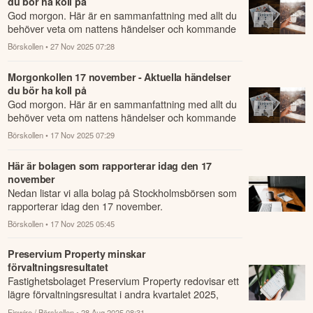
du bör ha koll på
God morgon. Här är en sammanfattning med allt du
behöver veta om nattens händelser och kommande
dagens viktigaste händelser på börsen.
Börskollen
• 27 Nov 2025 07:28
Morgonkollen 17 november - Aktuella händelser
du bör ha koll på
God morgon. Här är en sammanfattning med allt du
behöver veta om nattens händelser och kommande
dagens viktigaste händelser på börsen.
Börskollen
• 17 Nov 2025 07:29
Här är bolagen som rapporterar idag den 17
november
Nedan listar vi alla bolag på Stockholmsbörsen som
rapporterar idag den 17 november.
Börskollen
• 17 Nov 2025 05:45
Preservium Property minskar
förvaltningsresultatet
Fastighetsbolaget Preservium Property redovisar ett
lägre förvaltningsresultat i andra kvartalet 2025,
jämfört med samma kvartal året innan.
Finwire / Börskollen
• 28 Aug 2025 08:31