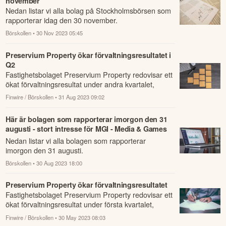
november
Nedan listar vi alla bolag på Stockholmsbörsen som
rapporterar idag den 30 november.
Börskollen
• 30 Nov 2023 05:45
Preservium Property ökar förvaltningsresultatet i
Q2
Fastighetsbolaget Preservium Property redovisar ett
ökat förvaltningsresultat under andra kvartalet,
jämfört med samma period året innan.
Finwire / Börskollen
• 31 Aug 2023 09:02
Här är bolagen som rapporterar imorgon den 31
augusti - stort intresse för MGI - Media & Games
och Intervacc
Nedan listar vi alla bolagen som rapporterar
imorgon den 31 augusti.
Börskollen
• 30 Aug 2023 18:00
Preservium Property ökar förvaltningsresultatet
Fastighetsbolaget Preservium Property redovisar ett
ökat förvaltningsresultat under första kvartalet,
jämfört med samma period året innan.
Finwire / Börskollen
• 30 May 2023 08:03