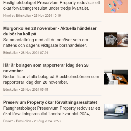
Fastighetsbolaget Preservium Property redovisar ett
ökat förvaltningsresultat under tredje kvartalet,
jämfört med samma period året innan.
Finwire / Börskollen
• 28 Nov 2024 10:19
Morgonkollen 28 november - Aktuella händelser
du bör ha koll på
Sammanfattning med allt du behöver veta om
nattens och dagens viktigaste börshändelser.
Börskollen
• 28 Nov 2024 07:24
Här är bolagen som rapporterar idag den 28
november
Nedan listar vi alla bolag på Stockholmsbörsen som
rapporterar idag den 28 november.
Börskollen
• 28 Nov 2024 05:45
Preservium Property ökar förvaltningsresultatet
Fastighetsbolaget Preservium Property redovisar ett
ökat förvaltningsresultat i andra kvartalet 2024,
jämfört med samma kvartal året innan.
Finwire / Börskollen
• 29 Aug 2024 08:53