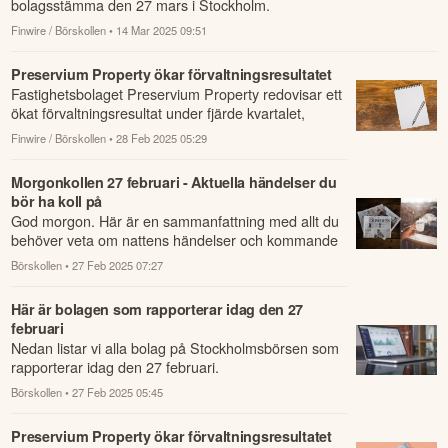
bolagsstämma den 27 mars i Stockholm.
Finwire / Börskollen
• 14 Mar 2025 09:51
Preservium Property ökar förvaltningsresultatet
Fastighetsbolaget Preservium Property redovisar ett
ökat förvaltningsresultat under fjärde kvartalet,
jämfört med samma period året innan.
Finwire / Börskollen
• 28 Feb 2025 05:29
Morgonkollen 27 februari - Aktuella händelser du
bör ha koll på
God morgon. Här är en sammanfattning med allt du
behöver veta om nattens händelser och kommande
dagens viktigaste händelser på börsen.
Börskollen
• 27 Feb 2025 07:27
Här är bolagen som rapporterar idag den 27
februari
Nedan listar vi alla bolag på Stockholmsbörsen som
rapporterar idag den 27 februari.
Börskollen
• 27 Feb 2025 05:45
Preservium Property ökar förvaltningsresultatet