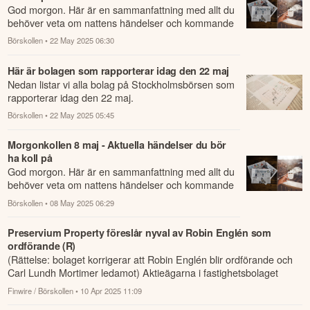
God morgon. Här är en sammanfattning med allt du
behöver veta om nattens händelser och kommande
dagens viktigaste händelser på börsen.
Börskollen
• 22 May 2025 06:30
Här är bolagen som rapporterar idag den 22 maj
Nedan listar vi alla bolag på Stockholmsbörsen som
rapporterar idag den 22 maj.
Börskollen
• 22 May 2025 05:45
Morgonkollen 8 maj - Aktuella händelser du bör
ha koll på
God morgon. Här är en sammanfattning med allt du
behöver veta om nattens händelser och kommande
dagens viktigaste händelser på börsen.
Börskollen
• 08 May 2025 06:29
Preservium Property föreslår nyval av Robin Englén som
ordförande (R)
(Rättelse: bolaget korrigerar att Robin Englén blir ordförande och
Carl Lundh Mortimer ledamot) Aktieägarna i fastighetsbolaget
Preservium P...
Finwire / Börskollen
• 10 Apr 2025 11:09