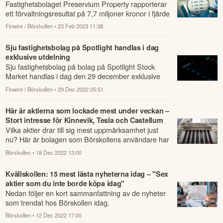
Fastighetsbolaget Preservium Property rapporterar
ett förvaltningsresultat på 7,7 miljoner kronor i fjärde
kvartalet 2022.
Finwire / Börskollen
• 23 Feb 2023 11:38
Sju fastighetsbolag på Spotlight handlas i dag
exklusive utdelning
Sju fastighetsbolag på bolag på Spotlight Stock
Market handlas i dag den 29 december exklusive
rätt till utdelning, enligt följande: * Aquat...
Finwire / Börskollen
• 29 Dec 2022 05:51
Här är aktierna som lockade mest under veckan –
Stort intresse för Kinnevik, Tesla och Castellum
Vilka aktier drar till sig mest uppmärksamhet just
nu? Här är bolagen som Börskollens användare har
skapat flest nya bevakningar av under de...
Börskollen
• 18 Dec 2022 13:00
Kvällskollen: 15 mest lästa nyheterna idag – "Sex
aktier som du inte borde köpa idag"
Nedan följer en kort sammanfattning av de nyheter
som trendat hos Börskollen idag.
Börskollen
• 12 Dec 2022 17:00