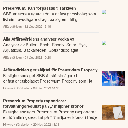
Preservium: Kan förpassas till arkiven
SBB är största ägare i detta enfastighetsbolag som
likt sin huvudägare dragit på sig en häftig
skuldsättning.
Affärsvärlden
• 12 Dec 2022 13:46
Alla Affärsvärldens analyser vecka 49
Analyser av Bulten, Peab, Readly, Smart Eye,
Aquaticus, Backaheden, Gotlandsbolaget,
Solnaberg Property, Krona Public, Doro, Link Prop,
Affärsvärlden
• 09 Dec 2022 13:20
Pres...
Affärsvärlden ger säljråd för Preservium Property
Fastighetsbolaget SBB är största ägare i
enfastighetsbolaget Preservium Property som likt
sin huvudägare dragit på sig en häftig skuldsättni...
Finwire / Börskollen
• 08 Dec 2022 14:30
Preservium Property rapporterar
förvaltningsresultat på 7,7 miljoner kronor
Fastighetsbolaget Preservium Property rapporterar
ett förvaltningsresultat på 7,7 miljoner kronor i tredje
kvartalet 2022.
Finwire / Börskollen
• 29 Nov 2022 13:36