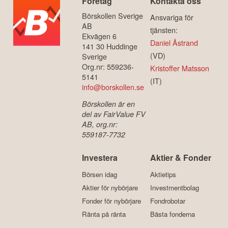
Företag
Kontakta oss
Börskollen Sverige
Ansvariga för
AB
tjänsten:
Ekvägen 6
Daniel Åstrand
141 30 Huddinge
(VD)
Sverige
Org.nr: 559236-
Kristoffer Matsson
5141
(IT)
info@borskollen.se
Börskollen är en
del av FairValue FV
AB, org.nr:
559187-7732
Investera
Aktier & Fonder
Börsen idag
Aktietips
Aktier för nybörjare
Investmentbolag
Fonder för nybörjare
Fondrobotar
Ränta på ränta
Bästa fonderna