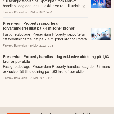
Sju fastighetsbolag på Spotlight Stock Market
handlas i dag den 29 juni exklusive rätt till utdelning,
enligt följande.
Finwire / Börskollen
• 29 Jun 2022 04:51
Preservium Property rapporterar
förvaltningsresultat på 7,4 miljoner kronor i
första kvartalet
Fastighetsbolaget Preservium Property rapporterar
ett förvaltningsresultat på 7,4 miljoner kronor i första
kvartalet 2022.
Finwire / Börskollen
• 30 May 2022 10:38
Preservium Property handlas i dag exklusive utdelning på 1,63
kronor per aktie
Fastighetsbolaget Preservium Property handlas i dag den 31 mars
exklusive rätt till utdelning på 1,63 kronor per aktie.
Finwire / Börskollen
• 31 Mar 2022 04:51