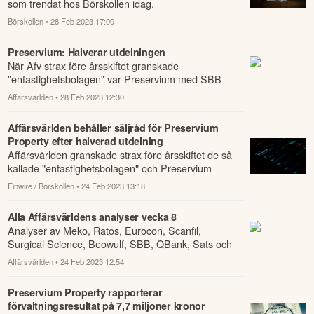
som trendat hos Börskollen idag.
Börskollen
• 28 Feb 2023 17:00
Preservium: Halverar utdelningen
När Afv strax före årsskiftet granskade
”enfastighetsbolagen” var Preservium med SBB
som största ägare ett av de vi varnade allra tydligast
Affärsvärlden
• 28 Feb 2023 12:30
...
Affärsvärlden behåller säljråd för Preservium
Property efter halverad utdelning
Affärsvärlden granskade strax före årsskiftet de så
kallade "enfastighetsbolagen" och Preservium
Property, som har SBB som största ägare, va...
Finwire / Börskollen
• 24 Feb 2023 13:18
Alla Affärsvärldens analyser vecka 8
Analyser av Meko, Ratos, Eurocon, Scanfil,
Surgical Science, Beowulf, SBB, QBank, Sats och
Preservium samt Krönika DistIT/CTEK,
Affärsvärlden
• 24 Feb 2023 12:54
Branschsvep ...
Preservium Property rapporterar
förvaltningsresultat på 7,7 miljoner kronor