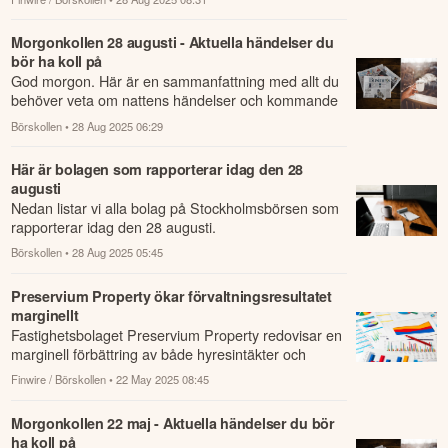
Morgonkollen 28 augusti - Aktuella händelser du
bör ha koll på
God morgon. Här är en sammanfattning med allt du
behöver veta om nattens händelser och kommande
dagens viktigaste händelser på börsen.
Börskollen
• 28 Aug 2025 06:29
Här är bolagen som rapporterar idag den 28
augusti
Nedan listar vi alla bolag på Stockholmsbörsen som
rapporterar idag den 28 augusti.
Börskollen
• 28 Aug 2025 05:45
Preservium Property ökar förvaltningsresultatet
marginellt
Fastighetsbolaget Preservium Property redovisar en
marginell förbättring av både hyresintäkter och
förvaltningsresultatet under första kvart...
Finwire / Börskollen
• 22 May 2025 08:45
Morgonkollen 22 maj - Aktuella händelser du bör
ha koll på