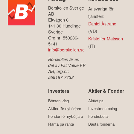
Börskollen Sverige
Ansvariga för
AB
tjänsten:
Ekvägen 6
Daniel Åstrand
141 30 Huddinge
(VD)
Sverige
Org.nr: 559236-
Kristoffer Matsson
5141
(IT)
info@borskollen.se
Börskollen är en
del av FairValue FV
AB, org.nr:
559187-7732
Investera
Aktier & Fonder
Börsen idag
Aktietips
Aktier för nybörjare
Investmentbolag
Fonder för nybörjare
Fondrobotar
Ränta på ränta
Bästa fonderna