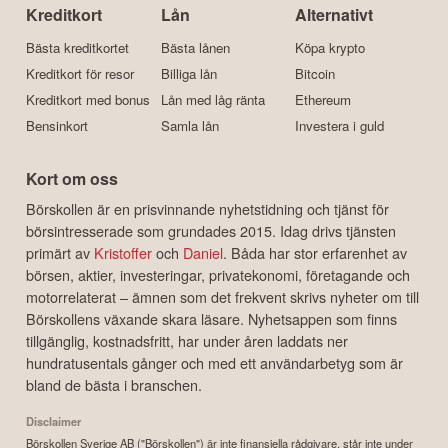
Kreditkort
Lån
Alternativt
Bästa kreditkortet
Bästa lånen
Köpa krypto
Kreditkort för resor
Billiga lån
Bitcoin
Kreditkort med bonus
Lån med låg ränta
Ethereum
Bensinkort
Samla lån
Investera i guld
Kort om oss
Börskollen är en prisvinnande nyhetstidning och tjänst för
börsintresserade som grundades 2015. Idag drivs tjänsten
primärt av
Kristoffer
och
Daniel
. Båda har stor erfarenhet av
börsen, aktier, investeringar, privatekonomi, företagande och
motorrelaterat – ämnen som det frekvent skrivs nyheter om till
Börskollens växande skara läsare. Nyhetsappen som finns
tillgänglig, kostnadsfritt, har under åren laddats ner
hundratusentals gånger och med ett användarbetyg som är
bland de bästa i branschen.
Disclaimer
Börskollen Sverige AB ("Börskollen") är inte finansiella rådgivare, står inte under