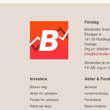
Företag
Börskollen Sver
Ekvägen 6
141 30 Hudding
Sverige
Org.nr: 559236
info@borskollen
Börskollen är en
FV AB, org.nr:
Investera
Aktier & Fond
Börsen idag
Aktietips
Aktier för nybörjare
Investmentbolag
Fonder för nybörjare
Fondrobotar
Ränta på ränta
Bästa fonderna