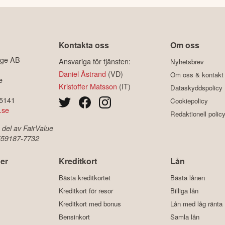
Kontakta oss
Om oss
ige AB
Ansvariga för tjänsten:
Nyhetsbrev
Daniel Åstrand
(VD)
Om oss & kontakt
e
Kristoffer Matsson
(IT)
Dataskyddspolicy
-5141
Cookiepolicy
.se
Redaktionell polic
 del av FairValue
 559187-7732
er
Kreditkort
Lån
Bästa kreditkortet
Bästa lånen
Kreditkort för resor
Billiga lån
Kreditkort med bonus
Lån med låg ränta
Bensinkort
Samla lån