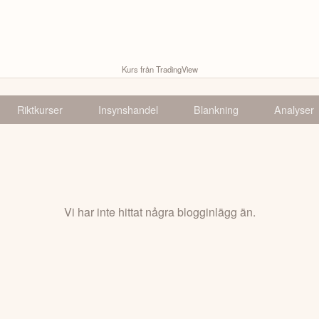
Kurs från TradingView
Riktkurser
Insynshandel
Blankning
Analyser
Vi har inte hittat några blogginlägg än.