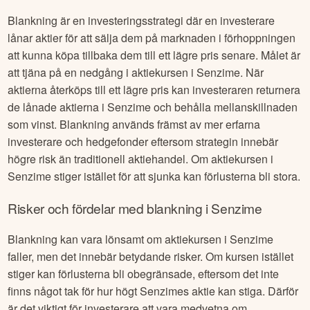
Blankning är en investeringsstrategi där en investerare
lånar aktier för att sälja dem på marknaden i förhoppningen
att kunna köpa tillbaka dem till ett lägre pris senare. Målet är
att tjäna på en nedgång i aktiekursen i
Senzime
. När
aktierna återköps till ett lägre pris kan investeraren returnera
de lånade aktierna i
Senzime
och behålla mellanskillnaden
som vinst. Blankning används främst av mer erfarna
investerare och hedgefonder eftersom strategin innebär
högre risk än traditionell aktiehandel. Om aktiekursen i
Senzime
stiger istället för att sjunka kan förlusterna bli stora.
Risker och fördelar med blankning i
Senzime
Blankning kan vara lönsamt om aktiekursen i
Senzime
faller, men det innebär betydande risker. Om kursen istället
stiger kan förlusterna bli obegränsade, eftersom det inte
finns något tak för hur högt
Senzime
s aktie kan stiga. Därför
är det viktigt för investerare att vara medvetna om