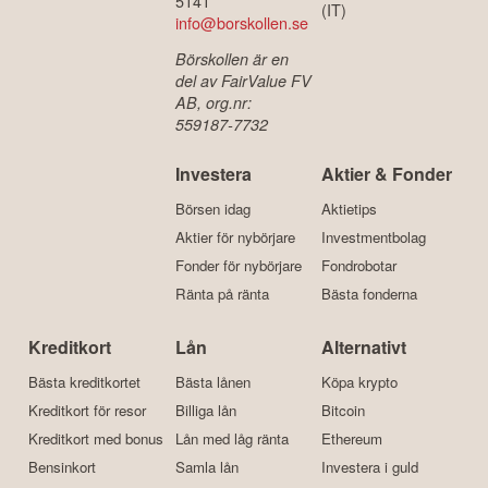
5141
(IT)
info@borskollen.se
Börskollen är en
del av FairValue FV
AB, org.nr:
559187-7732
Investera
Aktier & Fonder
Börsen idag
Aktietips
Aktier för nybörjare
Investmentbolag
Fonder för nybörjare
Fondrobotar
Ränta på ränta
Bästa fonderna
Kreditkort
Lån
Alternativt
Bästa kreditkortet
Bästa lånen
Köpa krypto
Kreditkort för resor
Billiga lån
Bitcoin
Kreditkort med bonus
Lån med låg ränta
Ethereum
Bensinkort
Samla lån
Investera i guld