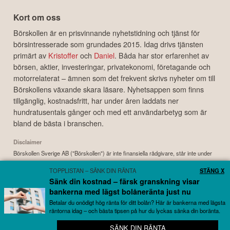
Kort om oss
Börskollen är en prisvinnande nyhetstidning och tjänst för
börsintresserade som grundades 2015. Idag drivs tjänsten
primärt av
Kristoffer
och
Daniel
. Båda har stor erfarenhet av
börsen, aktier, investeringar, privatekonomi, företagande och
motorrelaterat – ämnen som det frekvent skrivs nyheter om till
Börskollens växande skara läsare. Nyhetsappen som finns
tillgänglig, kostnadsfritt, har under åren laddats ner
hundratusentals gånger och med ett användarbetyg som är
bland de bästa i branschen.
Disclaimer
Börskollen Sverige AB ("Börskollen") är inte finansiella rådgivare, står inte under
finansinspektionens tillsyn och ger inga råd till dig. Detta innebär att
TOPPLISTAN – SÄNK DIN RÄNTA
STÄNG X
investeringsbeslut baserade på information som direkt eller indirekt härrörande
Sänk din kostnad – färsk granskning visar
från Börskollen eller personer med koppling till Börskollen, alltid fattas
bankerna med lägst bolåneränta just nu
självständigt av investeraren. Börskollen frånsäger sig allt ansvar för eventuell
förlust eller skada av vad slag det må vara som grundar sig på användandet av
Betalar du onödigt hög ränta för ditt bolån? Här är bankerna med lägsta
räntorna idag – och bästa tipsen på hur du lyckas sänka din boränta.
material härrörande från tjänsten Börskollen.
SÄNK DIN RÄNTA
⭐ Hundratusentals användare kan inte ha fel?
Copyright ©
2026
Börskollen Sverige AB. All rights reserved.