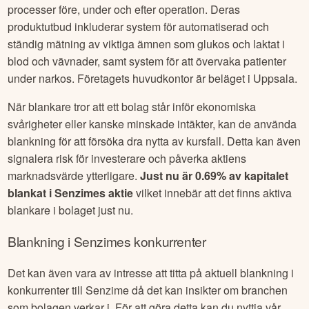
processer före, under och efter operation. Deras
produktutbud inkluderar system för automatiserad och
ständig mätning av viktiga ämnen som glukos och laktat i
blod och vävnader, samt system för att övervaka patienter
under narkos. Företagets huvudkontor är beläget i Uppsala.
När blankare tror att ett bolag står inför ekonomiska
svårigheter eller kanske minskade intäkter, kan de använda
blankning för att försöka dra nytta av kursfall. Detta kan även
signalera risk för investerare och påverka aktiens
marknadsvärde ytterligare.
Just nu är
0.69
% av kapitalet
blankat i
Senzime
s aktie
vilket innebär att det finns aktiva
blankare i bolaget just nu.
Blankning i
Senzime
s konkurrenter
Det kan även vara av intresse att titta på aktuell blankning i
konkurrenter till
Senzime
då det kan insikter om branchen
som bolagen verkar i. För att göra detta kan du nyttja vår