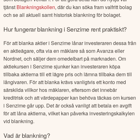
tjänst
Blankningskollen
, där du kan söka fram valfritt bolag
och se all aktuell samt historisk blankning för bolaget.
Hur fungerar blankning i
Senzime
rent praktiskt?
För att blanka aktier i
Senzime
lånar investeraren dessa från
en aktieägare, ofta via en mäklare så som Avanza eller
Nordnet, och säljer dem omedelbart på marknaden. Om
aktiekursen i
Senzime
sjunker kan investeraren köpa
tillbaka aktierna till ett lägre pris och lämna tillbaka dem till
långivaren. För att blanka krävs vanligtvis ett konto med
särskilda villkor hos mäklaren, eftersom det innebär
kreditrisk och att värdepapper kan behöva täckas om kursen
i
Senzime
går upp. Det är också vanligt att betala en avgift
för att låna aktierna, vilket kan påverka investeringskalkylen
vid blankning.
Vad är blankning?