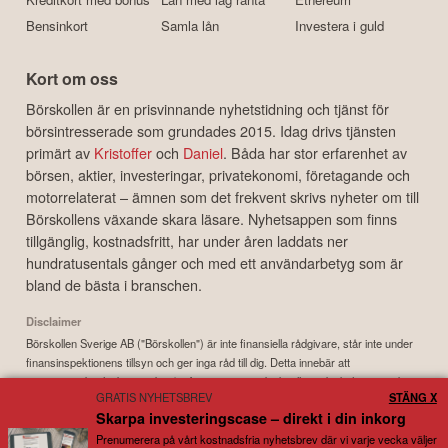
Bensinkort
Samla lån
Investera i guld
Kort om oss
Börskollen är en prisvinnande nyhetstidning och tjänst för
börsintresserade som grundades 2015. Idag drivs tjänsten
primärt av
Kristoffer
och
Daniel
. Båda har stor erfarenhet av
börsen, aktier, investeringar, privatekonomi, företagande och
motorrelaterat – ämnen som det frekvent skrivs nyheter om till
Börskollens växande skara läsare. Nyhetsappen som finns
tillgänglig, kostnadsfritt, har under åren laddats ner
hundratusentals gånger och med ett användarbetyg som är
bland de bästa i branschen.
Disclaimer
Börskollen Sverige AB ("Börskollen") är inte finansiella rådgivare, står inte under
finansinspektionens tillsyn och ger inga råd till dig. Detta innebär att
investeringsbeslut baserade på information som direkt eller indirekt härrörande
GRATIS NYHETSBREV
STÄNG X
från Börskollen eller personer med koppling till Börskollen, alltid fattas
Skarpa investeringscase – direkt i din inkorg
självständigt av investeraren. Börskollen frånsäger sig allt ansvar för eventuell
förlust eller skada av vad slag det må vara som grundar sig på användandet av
Prenumerera på vårt kostnadsfria nyhetsbrev där vi varje vecka väljer