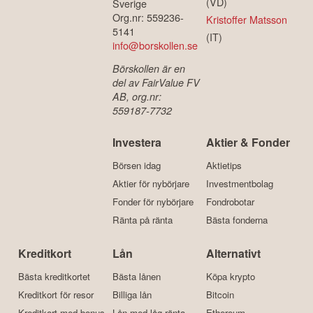
(VD)
Sverige
Org.nr: 559236-
Kristoffer Matsson
5141
(IT)
info@borskollen.se
Börskollen är en
del av FairValue FV
AB, org.nr:
559187-7732
Investera
Aktier & Fonder
Börsen idag
Aktietips
Aktier för nybörjare
Investmentbolag
Fonder för nybörjare
Fondrobotar
Ränta på ränta
Bästa fonderna
Kreditkort
Lån
Alternativt
Bästa kreditkortet
Bästa lånen
Köpa krypto
Kreditkort för resor
Billiga lån
Bitcoin
Kreditkort med bonus
Lån med låg ränta
Ethereum