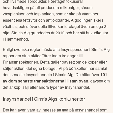
och livsmedelsprodukter. Företaget fokuserar
huvudsakligen på att producera mikroalger, såsom
växtplankton och fotplankton, som är rika på vitaminer,
essentiella fettsyror och antioxidanter. Algodlingen sker i
växthus, och utöver detta tillverkar företaget även omega 3-
olja. Simris Alg grundades år 2010 och har sitt huvudkontor
i Hammenhög.
Enligt svenska regler måste alla insynspersoner i
Simris Alg
rapportera sina aktieaffärer inom tre dagar till
Finansinspektionen. Detta gäller oavsett om de köper eller
säljer aktier i det egna bolaget. Vi på börskollen har samlat
den senaste insynshandeln i
Simris Alg
. Du hittar över
101
av dom senaste transaktionerna i listan ovan
, oavsett om
det är köp, sälj eller andra typer av insynshandel.
Insynshandel i
Simris Alg
s konkurrenter
Det kan även vara av intresse att titta på insynshandel som