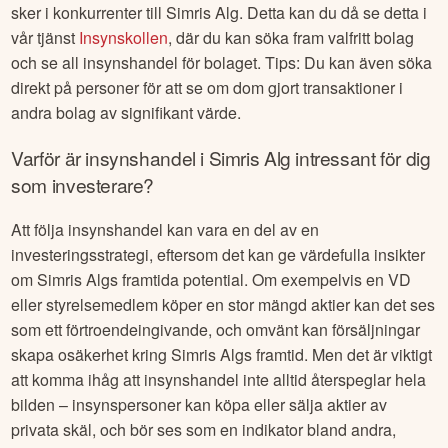
sker i konkurrenter till
Simris Alg
. Detta kan du då se detta i
vår tjänst
Insynskollen
, där du kan söka fram valfritt bolag
och se all insynshandel för bolaget. Tips: Du kan även söka
direkt på personer för att se om dom gjort transaktioner i
andra bolag av signifikant värde.
Varför är insynshandel i
Simris Alg
intressant för dig
som investerare?
Att följa insynshandel kan vara en del av en
investeringsstrategi, eftersom det kan ge värdefulla insikter
om
Simris Alg
s framtida potential. Om exempelvis en VD
eller styrelsemedlem köper en stor mängd aktier kan det ses
som ett förtroendeingivande, och omvänt kan försäljningar
skapa osäkerhet kring
Simris Alg
s framtid. Men det är viktigt
att komma ihåg att insynshandel inte alltid återspeglar hela
bilden – insynspersoner kan köpa eller sälja aktier av
privata skäl, och bör ses som en indikator bland andra,