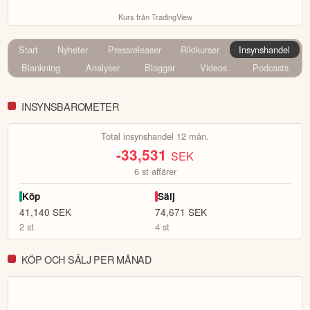
Kurs från TradingView
Start
Nyheter
Pressreleaser
Riktkurser
Insynshandel
Blankning
Analyser
Bloggar
Videos
Podcasts
INSYNSBAROMETER
Total insynshandel 12 mån.
-33,531
SEK
6
st affärer
Köp
Sälj
41,140
SEK
74,671
SEK
2
st
4
st
KÖP OCH SÄLJ PER MÅNAD