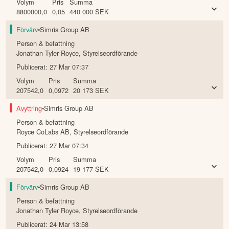
Volym
Pris
Summa
8800000,0
0,05
440 000
SEK
Förvärv
•
Simris Group AB
Person & befattning
Jonathan Tyler Royce
,
Styrelseordförande
Publicerat:
27 Mar 07:37
Volym
Pris
Summa
207542,0
0,0972
20 173
SEK
Avyttring
•
Simris Group AB
Person & befattning
Royce CoLabs AB
,
Styrelseordförande
Publicerat:
27 Mar 07:34
Volym
Pris
Summa
207542,0
0,0924
19 177
SEK
Förvärv
•
Simris Group AB
Person & befattning
Jonathan Tyler Royce
,
Styrelseordförande
Publicerat:
24 Mar 13:58