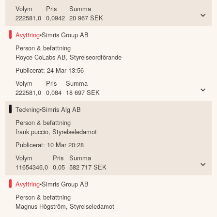
Volym
Pris
Summa
222581,0
0,0942
20 967
SEK
Avyttring
•
Simris Group AB
Person & befattning
Royce CoLabs AB
,
Styrelseordförande
Publicerat:
24 Mar 13:56
Volym
Pris
Summa
222581,0
0,084
18 697
SEK
Teckning
•
Simris Alg AB
Person & befattning
frank puccio
,
Styrelseledamot
Publicerat:
10 Mar 20:28
Volym
Pris
Summa
11654346,0
0,05
582 717
SEK
Avyttring
•
Simris Group AB
Person & befattning
Magnus Högström
,
Styrelseledamot