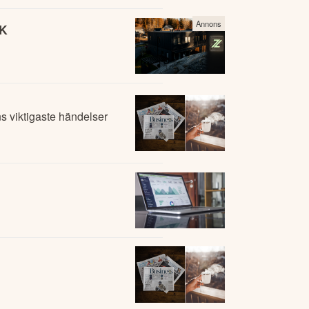
Annons
EK
 viktigaste händelser