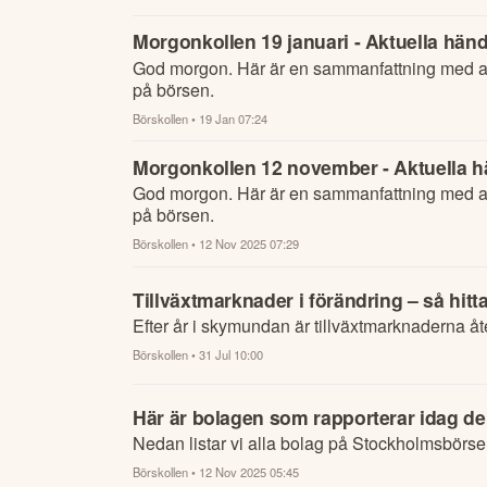
Morgonkollen 19 januari - Aktuella händ
God morgon. Här är en sammanfattning med al
på börsen.
Börskollen
• 19 Jan 07:24
Morgonkollen 12 november - Aktuella hä
God morgon. Här är en sammanfattning med al
på börsen.
Börskollen
• 12 Nov 2025 07:29
Tillväxtmarknader i förändring – så hit
Efter år i skymundan är tillväxtmarknaderna åt
Börskollen
• 31 Jul 10:00
Här är bolagen som rapporterar idag d
Nedan listar vi alla bolag på Stockholmsbörs
Börskollen
• 12 Nov 2025 05:45