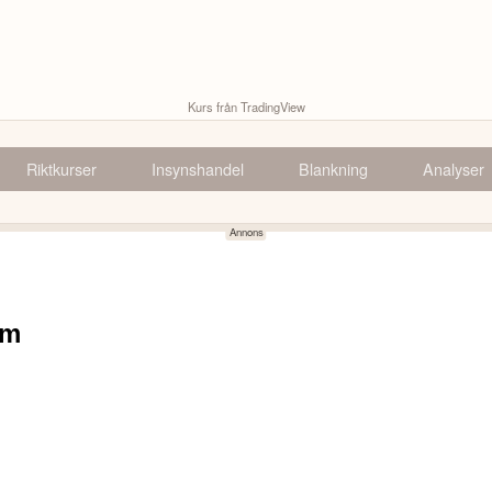
Kurs från TradingView
Riktkurser
Insynshandel
Blankning
Analyser