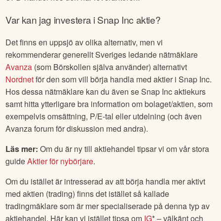
Var kan jag investera i
Snap Inc
aktie?
Det finns en uppsjö av olika alternativ, men vi
rekommenderar generellt Sveriges ledande nätmäklare
Avanza
(som Börskollen själva använder) alternativt
Nordnet
för den som vill börja handla med aktier i
Snap Inc
.
Hos dessa nätmäklare kan du även se
Snap Inc
aktiekurs
samt hitta ytterligare bra information om bolaget/aktien, som
exempelvis omsättning, P/E-tal eller utdelning (och även
Avanza forum för diskussion med andra).
Läs mer:
Om du är ny till aktiehandel tipsar vi om vår stora
guide
Aktier för nybörjare
.
Om du istället är intresserad av att börja handla mer aktivt
med aktien (trading) finns det istället så kallade
tradingmäklare som är mer specialiserade på denna typ av
aktiehandel. Här kan vi istället tipsa om
IG
* – välkänt och