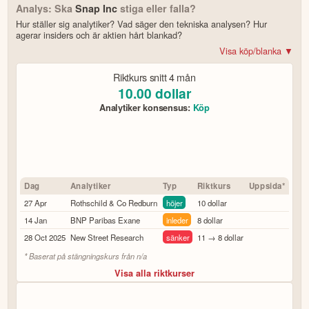
Analys: Ska
Snap Inc
stiga eller falla?
Hur ställer sig analytiker? Vad säger den tekniska analysen? Hur
agerar insiders och är aktien hårt blankad?
Visa köp/blanka ▼
Bonus: Få upp till 500 USD i tillgångar när du öppnar konto –
se
Riktkurs snitt
4 mån
erbjudandet!
10.00
dollar
Analytiker konsensus:
Köp
4.2
av 5
Trustpilot
10 000+ olika marknader samlade – aktier, ETF:er & krypto
CopyTrader™ –
kopiera portföljen för toppinvesterare
För- & efterhandel på utvalda börser – ligg steget före
Dag
Analytiker
Typ
Riktkurs
Uppsida*
– över 100 olika att välja på
Handla riktig krypto
27 Apr
Rothschild & Co Redburn
höjer
10 dollar
Bonus: Upp till
på oinvesterat kapital
3,55 % årlig ränta
14 Jan
BNP Paribas Exane
inleder
8 dollar
28 Oct 2025
New Street Research
sänker
11 → 8 dollar
Köp eller blanka Snap Inc
* Baserat på stängningskurs från
n/a
7 enkla steg – så här kommer du igång
Visa alla riktkurser
för att läsa mer och klicka sedan på
Besök hemsidan
Registrera dig/Öppna konto
.