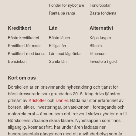
Fonder för nybörjare
Fondrobotar
Ränta på ränta
Bästa fonderna
Kreditkort
Lån
Alternativt
Bästa kreditkortet
Bästa lånen
Köpa krypto
Kreditkort för resor
Billiga lån
Bitcoin
Kreditkort med bonus
Lån med låg ränta
Ethereum
Bensinkort
Samla lån
Investera i guld
Kort om oss
Börskollen är en prisvinnande nyhetstidning och tjänst för
börsintresserade som grundades 2015. Idag drivs tjänsten
primärt av
Kristoffer
och
Daniel
. Båda har stor erfarenhet av
börsen, aktier, investeringar, privatekonomi, företagande och
motorrelaterat – ämnen som det frekvent skrivs nyheter om till
Börskollens växande skara läsare. Nyhetsappen som finns
tillgänglig, kostnadsfritt, har under åren laddats ner
hundratusentals gånger och med ett användarbetyg som är