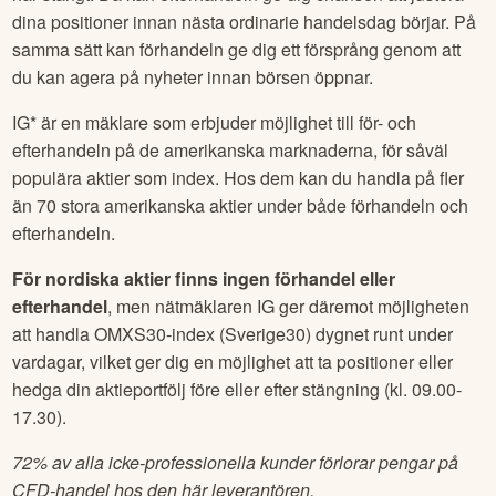
dina positioner innan nästa ordinarie handelsdag börjar. På
samma sätt kan förhandeln ge dig ett försprång genom att
du kan agera på nyheter innan börsen öppnar.
IG* är en mäklare som erbjuder möjlighet till för- och
efterhandeln på de amerikanska marknaderna, för såväl
populära aktier som index. Hos dem kan du handla på fler
än 70 stora amerikanska aktier under både förhandeln och
efterhandeln.
För nordiska aktier finns ingen förhandel eller
efterhandel
, men nätmäklaren IG ger däremot möjligheten
att handla OMXS30-index (Sverige30) dygnet runt under
vardagar, vilket ger dig en möjlighet att ta positioner eller
hedga din aktieportfölj före eller efter stängning (kl. 09.00-
17.30).
72% av alla icke-professionella kunder förlorar pengar på
CFD-handel hos den här leverantören.