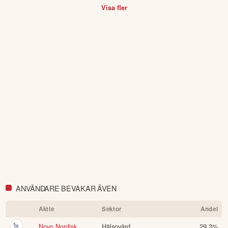
Visa fler
ANVÄNDARE BEVAKAR ÄVEN
Aktie
Sektor
Andel
Novo Nordisk
Hälsovård
29.3
%