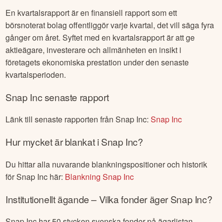
En kvartalsrapport är en finansiell rapport som ett
börsnoterat bolag offentliggör varje kvartal, det vill säga fyra
gånger om året. Syftet med en kvartalsrapport är att ge
aktieägare, investerare och allmänheten en insikt i
företagets ekonomiska prestation under den senaste
kvartalsperioden.
Snap Inc
senaste rapport
Länk till senaste rapporten från
Snap Inc
:
Snap Inc
Hur mycket är blankat i
Snap Inc
?
Du hittar alla nuvarande blankningspositioner och historik
för
Snap Inc
här:
Blankning
Snap Inc
Institutionellt ägande – Vilka fonder äger
Snap Inc
?
Snap Inc
har
50
stycken svenska fonder på ägarlistan.