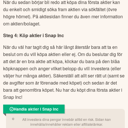
När du sedan börjar bli redo att köpa dina första aktier kan
du enkelt och smidigt söka fram aktien via sökfältet (övre
högre hörnet). På aktiesidan finner du även mer information
om aktien/bolaget.
Steg 4: Köp aktier i
Snap Inc
När du väl har tagit dig så här långt återstår bara att ta en
beslut om du vill köpa aktien eller ej. Om du beslutar dig för
att det är en bra aktie att köpa, klickar du bara på den blåa
köpknappen och anger vilket belopp du vill investera (eller
väljer hur många aktier). Säkerställ att allt ser rätt ut (samt se
de avgifter som är förenade med köpet) och sedan är det
bara att genomföra köpet. Nu har du köpt dina första aktier i
Snap Inc
!
Handla aktier i Snap Inc
Att investera dina pengar innebär alltid en risk. Sidan kan
innehålla/innehåller reklam eller affiliatelänkar.