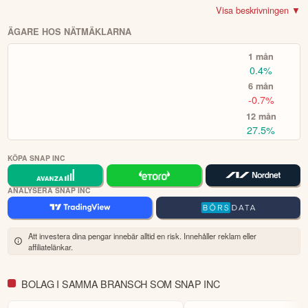
världens största sociala investerarforum.
marknadsförs under namnet Snapchat. Deras användarbas är
Visa beskrivningen ▼
utspridd över hela världen och inkluderar både privatpersoner och
ÖPPNA KONTO
ÄGARE HOS NÄTMÄKLARNA
olika typer av organisationer.
KOPIERA TOPPINVESTERARE
1 mån
0.4%
eToro är en investeringsplattform för flera tillgångsslag. Värdet på
6 mån
dina investeringar kan gå upp eller ner. Du riskerar ditt kapital.
-0.7%
12 mån
27.5%
KÖPA SNAP INC
ANALYSERA SNAP INC
Att investera dina pengar innebär alltid en risk. Innehåller reklam eller
affiliatelänkar.
BOLAG I SAMMA BRANSCH SOM SNAP INC