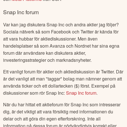
Snap Inc
forum
Var kan jag diskutera
Snap Inc
och andra aktier jag följer?
Sociala nätverk så som Facebook och Twitter är kända för
att vara hubbar för aktiediskussioner. Men även
handelsplatser så som Avanza och Nordnet har sina egna
forum där användare kan diskutera aktier,
investeringsstrategier och marknadsnyheter.
Ett vanligt forum för aktier och aktiediskussion är Twitter. Där
är det vanligt att man "taggar" bolag man nämner genom att
använda ticker och ett dollartecken ($) först. Exempel på
diskussioner som rör
Snap Inc
:
Snap Inc
forum
.
När du har hittat ett aktieforum för
Snap Inc
som intresserar
dig, är det viktigt att vara försiktig med informationen du
delar och att göra din egen efterforskning. Inte all
information på dessa forum är nödvändigtvis korrekt eller