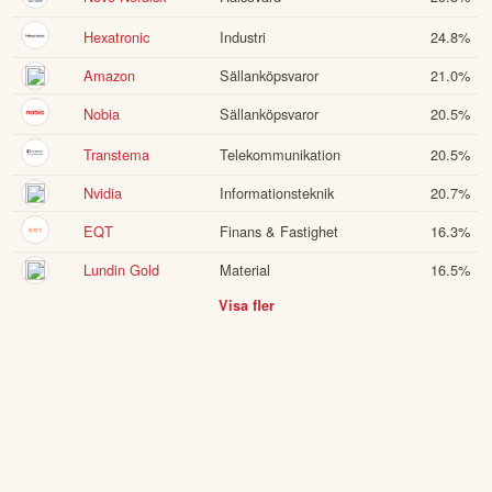
Hexatronic
Industri
24.8
%
Amazon
Sällanköpsvaror
21.0
%
Nobia
Sällanköpsvaror
20.5
%
Transtema
Telekommunikation
20.5
%
Nvidia
Informationsteknik
20.7
%
EQT
Finans & Fastighet
16.3
%
Lundin Gold
Material
16.5
%
Visa fler