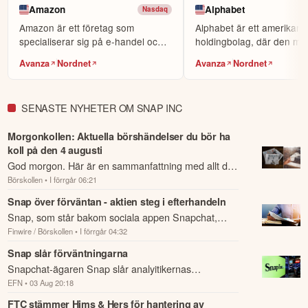
Amazon
Alphabet
Nasdaq
Amazon är ett företag som
Alphabet är ett amerikans
specialiserar sig på e-handel och
holdingbolag, där den me
molntjänster.
framträdande verksamhete
Avanza
Nordnet
Avanza
Nordnet
SENASTE NYHETER OM SNAP INC
Morgonkollen: Aktuella börshändelser du bör ha
koll på den 4 augusti
God morgon. Här är en sammanfattning med allt du
Börskollen
• I förrgår 06:21
behöver veta om nattens händelser och kommande
dagens viktigaste händelser på börsen.
Snap över förväntan - aktien steg i efterhandeln
Snap, som står bakom sociala appen Snapchat,
Finwire / Börskollen
• I förrgår 04:32
redovisar en omsättning och justerat ebitda som var
högre än väntat under andra kvartalet.
Snap slår förväntningarna
Snapchat-ägaren Snap slår analyitikernas
EFN
• 03 Aug 20:18
förväntningar för kvartalet.
FTC stämmer Hims & Hers för hantering av