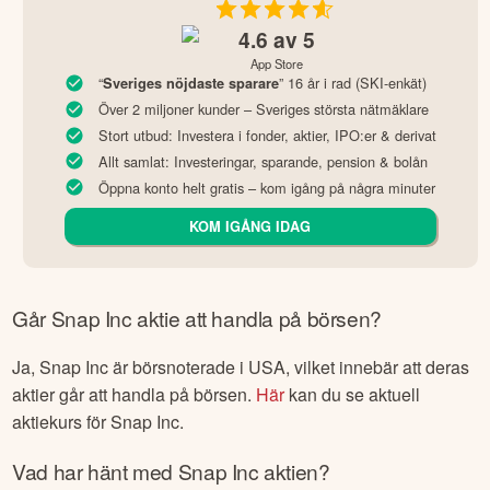
4.6
av 5
App Store
“
” 16 år i rad (SKI-enkät)
Sveriges nöjdaste sparare
Över 2 miljoner kunder – Sveriges största nätmäklare
Stort utbud: Investera i fonder, aktier, IPO:er & derivat
Allt samlat: Investeringar, sparande, pension & bolån
Öppna konto helt gratis – kom igång på några minuter
KOM IGÅNG IDAG
Går
Snap Inc
aktie att handla på börsen?
Ja,
Snap Inc
är börsnoterade
i USA
, vilket innebär att deras
aktier går att handla på börsen.
Här
kan du se aktuell
aktiekurs för
Snap Inc
.
Vad har hänt med
Snap Inc
aktien?