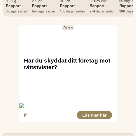
03 Aug
29 Apr
04 Feb
05 Nov 2025
05 Aug 20
Antal ägare Avanza
3,025 st
Rapport
Rapport
Rapport
Rapport
Rapport
3 dagar sedan
99 dagar sedan
183 dagar sedan
274 dagar sedan
366 dagar 
Antal ägare Nordnet
2,981 st