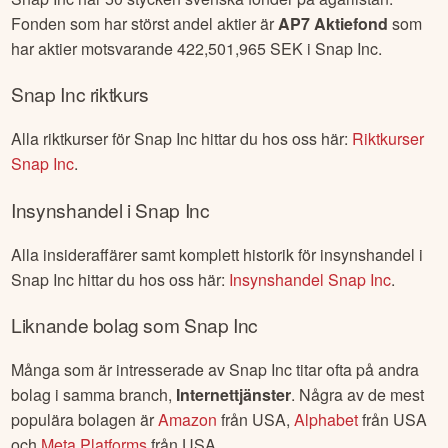
Fonden som har störst andel aktier är
AP7 Aktiefond
som
har aktier motsvarande
422,501,965
SEK i
Snap Inc
.
Snap Inc
riktkurs
Alla riktkurser för
Snap Inc
hittar du hos oss här:
Riktkurser
Snap Inc
.
Insynshandel i
Snap Inc
Alla insideraffärer samt komplett historik för insynshandel i
Snap Inc
hittar du hos oss här:
Insynshandel
Snap Inc
.
Liknande bolag som
Snap Inc
Många som är intresserade av
Snap Inc
titar ofta på andra
bolag i samma branch,
Internettjänster
. Några av de mest
populära bolagen är
Amazon
från
USA
,
Alphabet
från
USA
och
Meta Platforms
från
USA