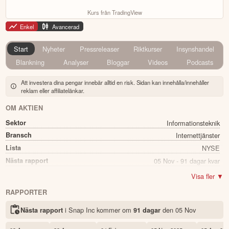
Kurs från TradingView
Enkel
Avancerad
Start
Nyheter
Pressreleaser
Riktkurser
Insynshandel
Blankning
Analyser
Bloggar
Videos
Podcasts
Att investera dina pengar innebär alltid en risk. Sidan kan innehålla/innehåller
reklam eller affiliatelänkar.
OM AKTIEN
Sektor
Informationsteknik
Bransch
Internettjänster
Lista
NYSE
Nästa rapport
05 Nov - 91 dagar kvar
Namn
Snap Inc
Visa fler ▼
Ticker
SNAP
RAPPORTER
Status
Noterad
i Snap Inc kommer
om
den
05 Nov
Nästa rapport
91 dagar
Land
USA
Första handelsdag
01 Mar 2017