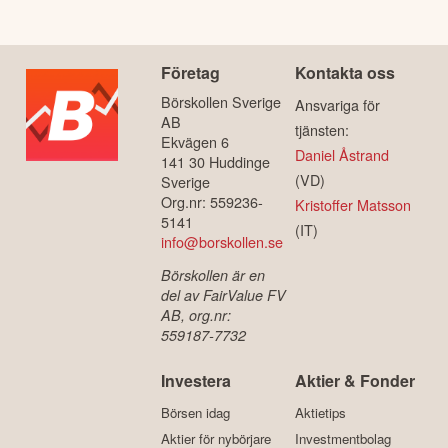
Företag
Kontakta oss
Börskollen Sverige
Ansvariga för
AB
tjänsten:
Ekvägen 6
Daniel Åstrand
141 30 Huddinge
(VD)
Sverige
Org.nr: 559236-
Kristoffer Matsson
5141
(IT)
info@borskollen.se
Börskollen är en
del av FairValue FV
AB, org.nr:
559187-7732
Investera
Aktier & Fonder
Börsen idag
Aktietips
Aktier för nybörjare
Investmentbolag