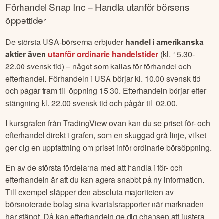
Förhandel
Snap Inc
– Handla utanför börsens
öppettider
De största USA-börserna erbjuder
handel i amerikanska
aktier även
utanför ordinarie handelstider
(kl. 15.30-
22.00 svensk tid) – något som kallas för förhandel och
efterhandel. Förhandeln i USA börjar kl. 10.00 svensk tid
och pågår fram till öppning 15.30. Efterhandeln börjar efter
stängning kl. 22.00 svensk tid och pågår till 02.00.
I kursgrafen från TradingView ovan kan du se priset för- och
efterhandel direkt i grafen, som en skuggad grå linje, vilket
ger dig en uppfattning om priset inför ordinarie börsöppning.
En av de största fördelarna med att handla i för- och
efterhandeln är att du kan agera snabbt på ny information.
Till exempel släpper den absoluta majoriteten av
börsnoterade bolag sina kvartalsrapporter när marknaden
har stängt. Då kan efterhandeln ge dig chansen att justera