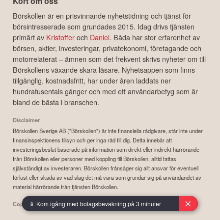
Kort om oss
Börskollen är en prisvinnande nyhetstidning och tjänst för
börsintresserade som grundades 2015. Idag drivs tjänsten
primärt av
Kristoffer
och
Daniel
. Båda har stor erfarenhet av
börsen, aktier, investeringar, privatekonomi, företagande och
motorrelaterat – ämnen som det frekvent skrivs nyheter om till
Börskollens växande skara läsare. Nyhetsappen som finns
tillgänglig, kostnadsfritt, har under åren laddats ner
hundratusentals gånger och med ett användarbetyg som är
bland de bästa i branschen.
Disclaimer
Börskollen Sverige AB ("Börskollen") är inte finansiella rådgivare, står inte under
finansinspektionens tillsyn och ger inga råd till dig. Detta innebär att
investeringsbeslut baserade på information som direkt eller indirekt härrörande
från Börskollen eller personer med koppling till Börskollen, alltid fattas
självständigt av investeraren. Börskollen frånsäger sig allt ansvar för eventuell
förlust eller skada av vad slag det må vara som grundar sig på användandet av
material härrörande från tjänsten Börskollen.
📱 Kom igång med bolagsbevakning på 3 minuter
Copyright ©
2026
Börskollen Sverige AB. All rights reserved.