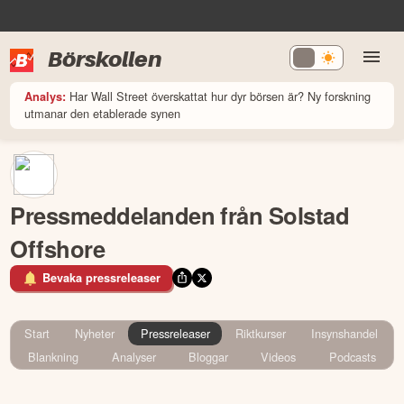
Börskollen
Har Wall Street överskattat hur dyr börsen är? Ny forskning
Analys:
utmanar den etablerade synen
Pressmeddelanden från Solstad
Offshore
Bevaka pressreleaser
Start
Nyheter
Pressreleaser
Riktkurser
Insynshandel
Blankning
Analyser
Bloggar
Videos
Podcasts