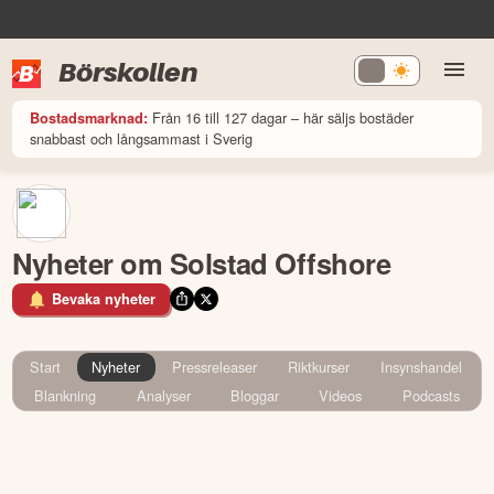
Börskollen
Från 16 till 127 dagar – här säljs bostäder
Bostadsmarknad:
snabbast och långsammast i Sverig
Nyheter om Solstad Offshore
Bevaka nyheter
Start
Nyheter
Pressreleaser
Riktkurser
Insynshandel
Blankning
Analyser
Bloggar
Videos
Podcasts