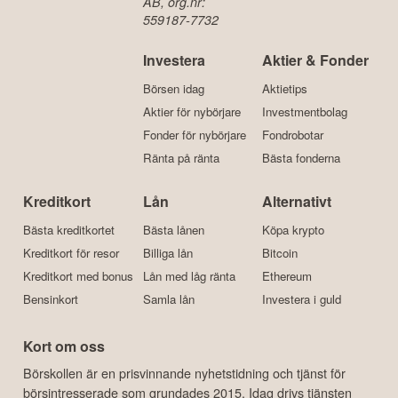
AB, org.nr:
559187-7732
Investera
Aktier & Fonder
Börsen idag
Aktietips
Aktier för nybörjare
Investmentbolag
Fonder för nybörjare
Fondrobotar
Ränta på ränta
Bästa fonderna
Kreditkort
Lån
Alternativt
Bästa kreditkortet
Bästa lånen
Köpa krypto
Kreditkort för resor
Billiga lån
Bitcoin
Kreditkort med bonus
Lån med låg ränta
Ethereum
Bensinkort
Samla lån
Investera i guld
Kort om oss
Börskollen är en prisvinnande nyhetstidning och tjänst för
börsintresserade som grundades 2015. Idag drivs tjänsten