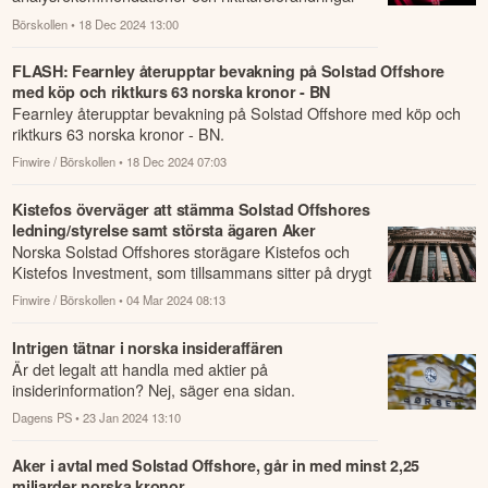
som har rapporterats om idag den 18 december.
Börskollen
• 18 Dec 2024 13:00
FLASH: Fearnley återupptar bevakning på Solstad Offshore
med köp och riktkurs 63 norska kronor - BN
Fearnley återupptar bevakning på Solstad Offshore med köp och
riktkurs 63 norska kronor - BN.
Finwire / Börskollen
• 18 Dec 2024 07:03
Kistefos överväger att stämma Solstad Offshores
ledning/styrelse samt största ägaren Aker
Norska Solstad Offshores storägare Kistefos och
Kistefos Investment, som tillsammans sitter på drygt
18 procent av aktierna, överväger att s...
Finwire / Börskollen
• 04 Mar 2024 08:13
Intrigen tätnar i norska insideraffären
Är det legalt att handla med aktier på
insiderinformation? Nej, säger ena sidan.
Dagens PS
• 23 Jan 2024 13:10
Aker i avtal med Solstad Offshore, går in med minst 2,25
miljarder norska kronor