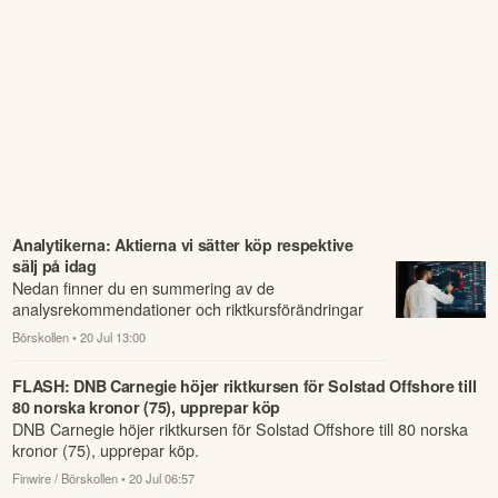
Analytikerna: Aktierna vi sätter köp respektive
sälj på idag
Nedan finner du en summering av de
analysrekommendationer och riktkursförändringar
som har rapporterats om idag den 20 juli.
Börskollen
• 20 Jul 13:00
FLASH: DNB Carnegie höjer riktkursen för Solstad Offshore till
80 norska kronor (75), upprepar köp
DNB Carnegie höjer riktkursen för Solstad Offshore till 80 norska
kronor (75), upprepar köp.
Finwire / Börskollen
• 20 Jul 06:57