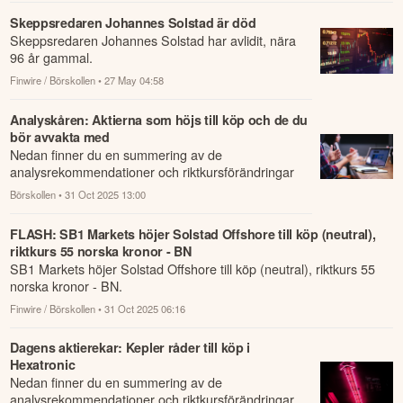
Skeppsredaren Johannes Solstad är död
Skeppsredaren Johannes Solstad har avlidit, nära
96 år gammal.
Finwire / Börskollen
• 27 May 04:58
Analyskåren: Aktierna som höjs till köp och de du
bör avvakta med
Nedan finner du en summering av de
analysrekommendationer och riktkursförändringar
som har rapporterats om idag den 31 oktober.
Börskollen
• 31 Oct 2025 13:00
FLASH: SB1 Markets höjer Solstad Offshore till köp (neutral),
riktkurs 55 norska kronor - BN
SB1 Markets höjer Solstad Offshore till köp (neutral), riktkurs 55
norska kronor - BN.
Finwire / Börskollen
• 31 Oct 2025 06:16
Dagens aktierekar: Kepler råder till köp i
Hexatronic
Nedan finner du en summering av de
analysrekommendationer och riktkursförändringar