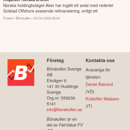
Norska holdingbolaget Aker har ingått ett avtal med rederiet
Solstad Offshore avseende refinansiering, enligt ett
pressmeddelande.
Finwire / Börskollen
• 23 Oct 2023 06:54
Företag
Kontakta oss
Börskollen Sverige
Ansvariga för
AB
tjänsten:
Ekvägen 6
Daniel Åstrand
141 30 Huddinge
(VD)
Sverige
Org.nr: 559236-
Kristoffer Matsson
5141
(IT)
info@borskollen.se
Börskollen är en
del av FairValue FV