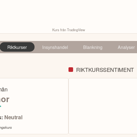
Kurs från TradingView
Riktkurser
Insynshandel
Blankning
Analyser
RIKTKURSSENTIMENT
mån
nor
*
s:
Neutral
ingskurs