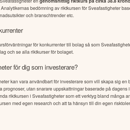
Sveafastigheter
en
genomsnittlig riktkurs på cirka
38.8 kron
. Analytikernas bedömning av riktkursen för
Sveafastigheter
base
knadsutsikter och branschtrender etc.
kurrenter
ursförväntningar för konkurrenter till bolag så som
Sveafastighet
lag och se alla riktkurser för bolaget.
heter
för dig som investerare?
heter
kan vara användbart för investerare som vill skapa sig en bi
säkra prognoser, utan snarare uppskattningar baserade på dagens i
nda riktkursen i
Sveafastigheter
som ett verktyg bland många an
ktkursen med egen research och att ta hänsyn till din egen risktol