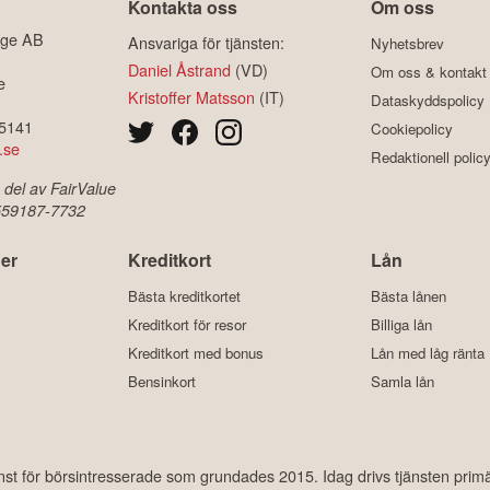
Kontakta oss
Om oss
ige AB
Ansvariga för tjänsten:
Nyhetsbrev
Daniel Åstrand
(VD)
Om oss & kontakt
e
Kristoffer Matsson
(IT)
Dataskyddspolicy
-5141
Cookiepolicy
.se
Redaktionell polic
 del av FairValue
 559187-7732
er
Kreditkort
Lån
Bästa kreditkortet
Bästa lånen
Kreditkort för resor
Billiga lån
Kreditkort med bonus
Lån med låg ränta
Bensinkort
Samla lån
änst för börsintresserade som grundades 2015. Idag drivs tjänsten prim