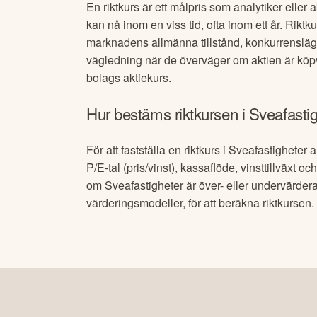
En riktkurs är ett målpris som analytiker eller 
kan nå inom en viss tid, ofta inom ett år. Riktk
marknadens allmänna tillstånd, konkurrensläg
vägledning när de överväger om aktien är köpvä
bolags aktiekurs.
Hur bestäms riktkursen i
Sveafastig
För att fastställa en riktkurs i
Sveafastigheter
an
P/E-tal (pris/vinst), kassaflöde, vinsttillväxt 
om
Sveafastigheter
är över- eller undervärder
värderingsmodeller, för att beräkna riktkurse