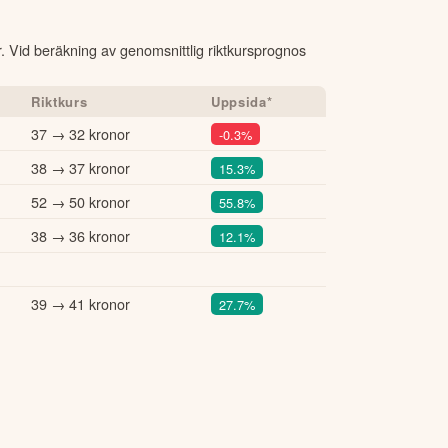
er. Vid beräkning av genomsnittlig riktkursprognos
Riktkurs
Uppsida*
37 → 32 kronor
-0.3%
38 → 37 kronor
15.3%
52 → 50 kronor
55.8%
38 → 36 kronor
12.1%
39 → 41 kronor
27.7%