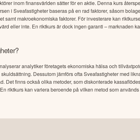
aktörer inom finansvärlden sätter för en aktie. Denna kurs återspe
ursen i
Sveafastigheter
baseras på en rad faktorer, såsom bolage
et samt makroekonomiska faktorer. För investerare kan riktkurs
rd eller inte. En riktkurs är dock ingen garanti – marknaden ka
heter
?
alyserar analytiker företagets ekonomiska hälsa och tillväxtpoten
och skuldsättning. Dessutom jämförs ofta
Sveafastigheter
med likna
ad. Det finns också olika metoder, som diskonterade kassaflöde
n. En riktkurs kan variera beroende på vilken metod som använd