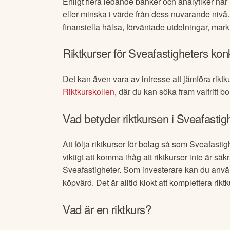
Enligt flera ledande banker och analytiker har
eller minska i värde från dess nuvarande nivå
finansiella hälsa, förväntade utdelningar, mar
Riktkurser för
Sveafastigheter
s kon
Det kan även vara av intresse att jämföra riktk
Riktkurskollen
, där du kan söka fram valfritt bo
Vad betyder riktkursen i
Sveafastig
Att följa riktkurser för bolag så som
Sveafastig
viktigt att komma ihåg att riktkurser inte är 
Sveafastigheter
. Som investerare kan du anvä
köpvärd. Det är alltid klokt att komplettera ri
Vad är en riktkurs?