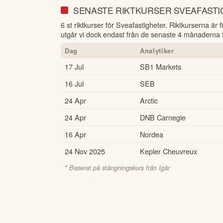
SENASTE RIKTKURSER SVEAFAST
6 st riktkurser för Sveafastigheter
. Riktkurserna är 
utgår vi dock endast från de senaste 4 månaderna fö
Dag
Analytiker
17 Jul
SB1 Markets
16 Jul
SEB
24 Apr
Arctic
24 Apr
DNB Carnegie
16 Apr
Nordea
24 Nov 2025
Kepler Cheuvreux
* Baserat på stängningskurs från
Igår