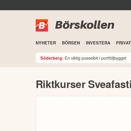
Börskollen
NYHETER
BÖRSEN
INVESTERA
PRIVA
En viktig pusselbit i portföljbygget
Söderberg:
Riktkurser Sveafast