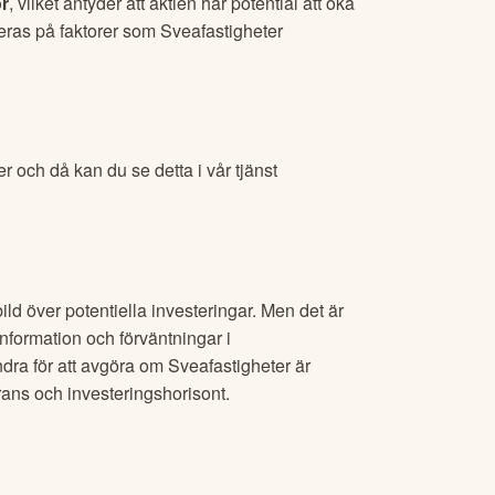
or
, vilket antyder att aktien har potential att öka
ras på faktorer som
Sveafastigheter
er
och då kan du se detta i vår tjänst
ld över potentiella investeringar. Men det är
nformation och förväntningar i
dra för att avgöra om
Sveafastigheter
är
erans och investeringshorisont.