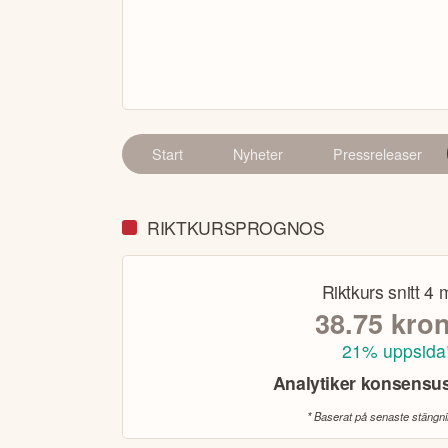
Start
Nyheter
Pressreleaser
RIKTKURSPROGNOS
Riktkurs snitt
4 
38.75
kro
21% uppsida
Analytiker konsensu
* Baserat på senaste stängn