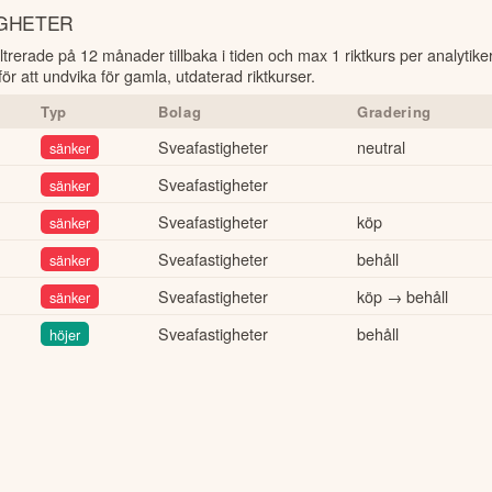
IGHETER
filtrerade på 12 månader tillbaka i tiden och max 1 riktkurs per analytik
r att undvika för gamla, utdaterad riktkurser.
Typ
Bolag
Gradering
Sveafastigheter
neutral
sänker
Sveafastigheter
sänker
Sveafastigheter
köp
sänker
Sveafastigheter
behåll
sänker
Sveafastigheter
köp → behåll
sänker
Sveafastigheter
behåll
höjer