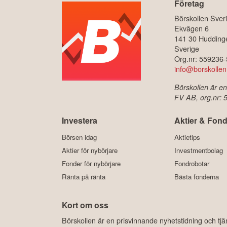
Företag
Börskollen Sver
Ekvägen 6
141 30 Hudding
Sverige
Org.nr: 559236
info@borskollen
Börskollen är en
FV AB, org.nr:
Investera
Aktier & Fond
Börsen idag
Aktietips
Aktier för nybörjare
Investmentbolag
Fonder för nybörjare
Fondrobotar
Ränta på ränta
Bästa fonderna
Kort om oss
Börskollen är en prisvinnande nyhetstidning och tj