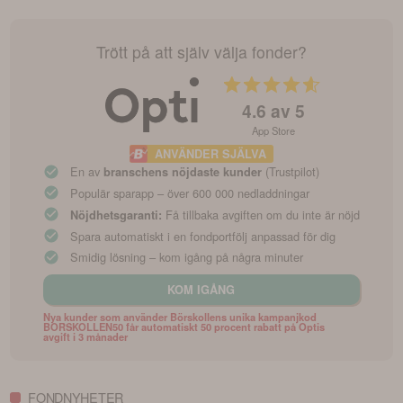
Trött på att själv välja fonder?
4.6
av 5
App Store
ANVÄNDER SJÄLVA
En av
(Trustpilot)
branschens nöjdaste kunder
Populär sparapp – över 600 000 nedladdningar
Få tillbaka avgiften om du inte är nöjd
Nöjdhetsgaranti:
Spara automatiskt i en fondportfölj anpassad för dig
Smidig lösning – kom igång på några minuter
KOM IGÅNG
Nya kunder som använder Börskollens unika kampanjkod
BORSKOLLEN50 får automatiskt 50 procent rabatt på Optis
avgift i 3 månader
FONDNYHETER