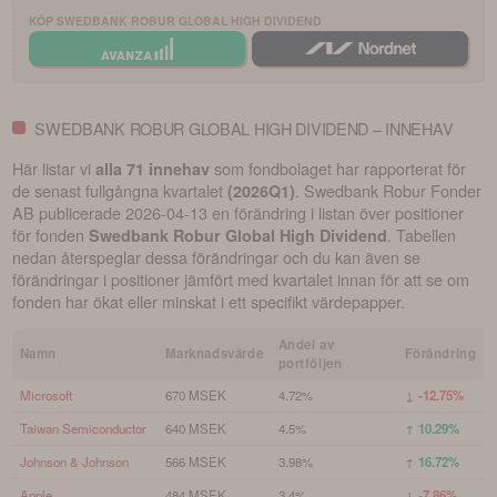
KÖP
SWEDBANK ROBUR GLOBAL HIGH DIVIDEND
SWEDBANK ROBUR GLOBAL HIGH DIVIDEND – INNEHAV
Här listar vi
som fondbolaget har rapporterat för
alla 71 innehav
de senast fullgångna kvartalet
.
Swedbank Robur Fonder
(
2026Q1
)
AB
publicerade
2026-04-13
en förändring i listan över positioner
för fonden
. Tabellen
Swedbank Robur Global High Dividend
nedan återspeglar dessa förändringar och du kan även se
förändringar i positioner jämfört med kvartalet innan för att se om
fonden har ökat eller minskat i ett specifikt värdepapper.
Andel av
Namn
Marknadsvärde
Förändring
portföljen
Microsoft
670 MSEK
4.72%
↓ -12.75%
Taiwan Semiconductor
640 MSEK
4.5%
↑ 10.29%
Johnson & Johnson
566 MSEK
3.98%
↑ 16.72%
Apple
484 MSEK
3.4%
↓ -7.86%