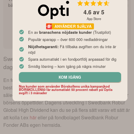
bästa fondrobot?
i fonder som 
4.6
av 5
App Store
ANVÄNDER SJÄLVA
Opti fondrobot
En av
(Trustpilot)
branschens nöjdaste kunder
omdöme och
Populär sparapp – över 600 000 nedladdningar
recension
Få tillbaka avgiften om du inte är
Nöjdhetsgaranti:
nöjd
Swedbank Robur Global High Dividend
kurs –
Spara automatiskt i en fondportfölj anpassad för dig
dagens utveckling
Smidig lösning – kom igång på några minuter
KOM IGÅNG
En fond likt
Swedbank Robur Global High Dividend
kan
Nya kunder som använder Börskollens unika kampanjkod
bestå av aktier och/eller andra värdepapper och rör sig
BORSKOLLEN50 får automatiskt 50 procent rabatt på Optis
avgift i 3 månader
således upp eller ner baserat på innehavens rörelser under
börsens öppettider. Dagens utveckling i
Swedbank Robur
Global High Dividend
kan du se på flera sätt varav ett sätt är
att kolla t.ex
här
eller på fondbolaget
Swedbank Robur
Fonder AB
s egen hemsida.