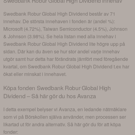
Swedbank Robur Global High Dividend
innehav
Swedbank Robur Global High Dividend
består av
71
innehav
. De största innehaven i fonden är (andel %):
Microsoft (4.72%), Taiwan Semiconductor (4.5%), Johnson
& Johnson (3.98%)
. Se hela listan med alla innehav i
Swedbank Robur Global High Dividend
lite högre upp på
sidan. Där kan du även se hur stor andel varje innehav
utgör samt hur detta har förändrats jämfört med föregående
kvartal, om
Swedbank Robur Global High Dividend
t.ex har
ökat eller minskat i innehavet.
Köpa fonden
Swedbank Robur Global High
Dividend
– Så här gör du hos Avanza
I detta exempel belyser vi Avanza, en ledande nätmäklare
som vi på Börskollen själva använder, men processen ser
likartad ut för andra alternativ. Så här gör du för att köpa
fonder: