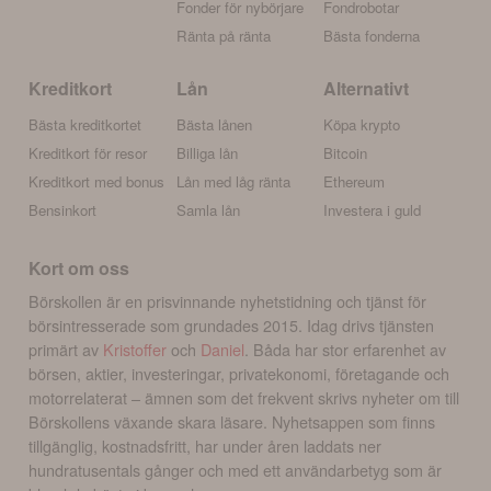
Fonder för nybörjare
Fondrobotar
Ränta på ränta
Bästa fonderna
Kreditkort
Lån
Alternativt
Bästa kreditkortet
Bästa lånen
Köpa krypto
Kreditkort för resor
Billiga lån
Bitcoin
Kreditkort med bonus
Lån med låg ränta
Ethereum
Bensinkort
Samla lån
Investera i guld
Kort om oss
Börskollen är en prisvinnande nyhetstidning och tjänst för
börsintresserade som grundades 2015. Idag drivs tjänsten
primärt av
Kristoffer
och
Daniel
. Båda har stor erfarenhet av
börsen, aktier, investeringar, privatekonomi, företagande och
motorrelaterat – ämnen som det frekvent skrivs nyheter om till
Börskollens växande skara läsare. Nyhetsappen som finns
tillgänglig, kostnadsfritt, har under åren laddats ner
hundratusentals gånger och med ett användarbetyg som är