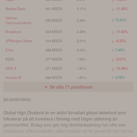
Nordea Bank
451 MSEK
3.17%
↓ -11.45%
Verizon
↑ 71.01%
335 MSEK
2.36%
Communications
Broadcom
324 MSEK
2.28%
↓ -11.63%
JPMorgan Chase
314 MSEK
2.21%
↓ -4.33%
Elisa
288 MSEK
2.02%
↑ 7.45%
KDDI
277 MSEK
1.95%
↓ -2.01%
SEB A
271 MSEK
1.91%
↓ -15.49%
Investor B
266 MSEK
1.87%
↑ 2.75%
▼ Se alla
71
positioner
BESKRIVNING
Global High Dividend är en aktivt förvaltad global aktiefond som
fokuserar på att investera i företag med högre utdelning än
genomsnittet. Bolag som ger hög direktavkastning har ofta mer
etablerade affärsmodeller, vilket innebär att de generellt sett har en
lägre riskprofil. Fonden har en långsiktig investeringshorisont och