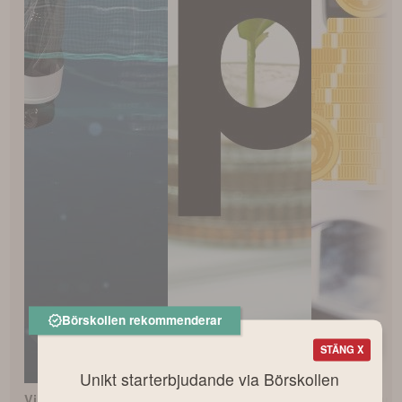
Börskollen rekommenderar
STÄNG X
Unikt starterbjudande via Börskollen
Vilken är Sveriges
Så börjar du i