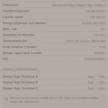
Fondnamn
Swedbank Robur Global High Dividend
Fondförmögenhet
14,206 MSEK
Likvida medel
708 MSEK
Övriga tillgångar och skulder
-60,695,653 SEK
Aktiv risk
6%
Volatilitet 24 månader
10.19%
Jämförelseindex
MSCI All Country World Net
Antal innehav i fonden
71 st
Senast rapporterat kvartal
2026Q1
Isin
SE0005249661
FÖRVALTNINGSAVGIFT
Global High Dividend A
Fast - 1.02%
Global High Dividend B
Fast - 1.02%
Global High Dividend C
Fast - 1.02%
Att investera dina pengar innebär alltid en risk. Sidan kan innehålla/innehåller
reklam eller affiliatelänkar.