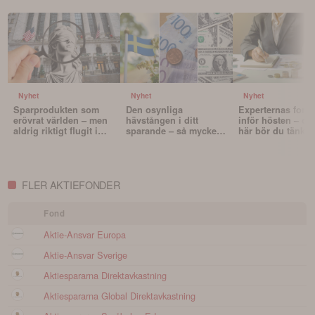
Nyhet
Nyhet
Nyhet
Sparprodukten som
Den osynliga
Experternas fond
erövrat världen – men
hävstången i ditt
inför hösten – oc
aldrig riktigt flugit i
sparande – så mycket
här bör du tänka 
Sverige
påverkar valutan din
innan du väljer f
portfölj
FLER AKTIEFONDER
Fond
Aktie-Ansvar Europa
Aktie-Ansvar Sverige
Aktiespararna Direktavkastning
Aktiespararna Global Direktavkastning