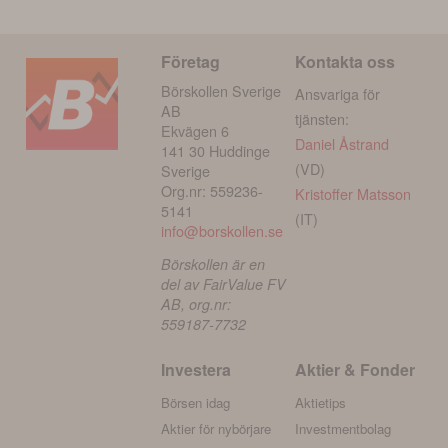
Företag
Kontakta oss
Börskollen Sverige
Ansvariga för
AB
tjänsten:
Ekvägen 6
Daniel Åstrand
141 30 Huddinge
(VD)
Sverige
Org.nr: 559236-
Kristoffer Matsson
5141
(IT)
info@borskollen.se
Börskollen är en
del av FairValue FV
AB, org.nr:
559187-7732
Investera
Aktier & Fonder
Börsen idag
Aktietips
Aktier för nybörjare
Investmentbolag