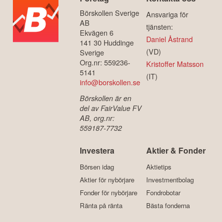
Börskollen Sverige
Ansvariga för
AB
tjänsten:
Ekvägen 6
Daniel Åstrand
141 30 Huddinge
(VD)
Sverige
Org.nr: 559236-
Kristoffer Matsson
5141
(IT)
info@borskollen.se
Börskollen är en
del av FairValue FV
AB, org.nr:
559187-7732
Investera
Aktier & Fonder
Börsen idag
Aktietips
Aktier för nybörjare
Investmentbolag
Fonder för nybörjare
Fondrobotar
Ränta på ränta
Bästa fonderna