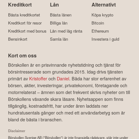
Kreditkort
Lån
Alternativt
Bästa kreditkortet
Bästa lånen
Köpa krypto
Kreditkort för resor
Billiga lån
Bitcoin
Kreditkort med bonus
Lån med låg ränta
Ethereum
Bensinkort
Samla lån
Investera i guld
Kort om oss
Börskollen är en prisvinnande nyhetstidning och tjänst för
börsintresserade som grundades 2015. Idag drivs tjänsten
primärt av
Kristoffer
och
Daniel
. Båda har stor erfarenhet av
börsen, aktier, investeringar, privatekonomi, företagande och
motorrelaterat – ämnen som det frekvent skrivs nyheter om till
Börskollens växande skara läsare. Nyhetsappen som finns
tillgänglig, kostnadsfritt, har under åren laddats ner
hundratusentals gånger och med ett användarbetyg som är
bland de bästa i branschen.
Disclaimer
Börskollen Sverige AB ("Börskollen") är inte finansiella rådgivare, står inte under