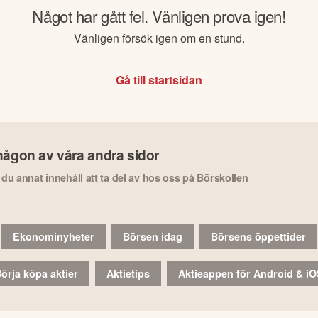
Något har gått fel. Vänligen prova igen!
Vänligen försök igen om en stund.
Gå till startsidan
någon av våra andra sidor
r du annat innehåll att ta del av hos oss på Börskollen
Ekonominyheter
Börsen idag
Börsens öppettider
örja köpa aktier
Aktietips
Aktieappen för Android & i