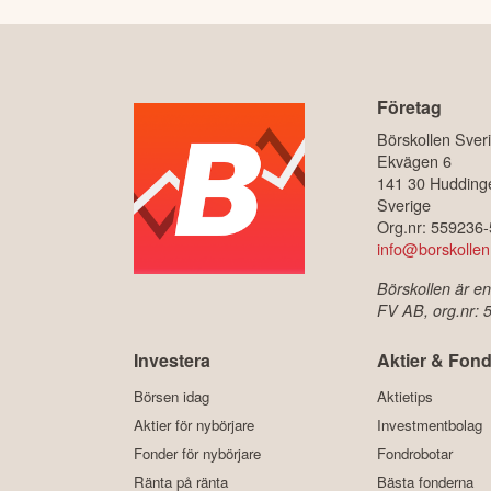
Företag
Börskollen Sver
Ekvägen 6
141 30 Hudding
Sverige
Org.nr: 559236
info@borskollen
Börskollen är en
FV AB, org.nr:
Investera
Aktier & Fond
Börsen idag
Aktietips
Aktier för nybörjare
Investmentbolag
Fonder för nybörjare
Fondrobotar
Ränta på ränta
Bästa fonderna