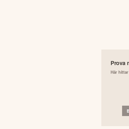
Prova 
Här hitta
B