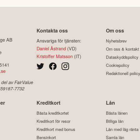
Kontakta oss
Om oss
ige AB
Ansvariga för tjänsten:
Nyhetsbrev
Daniel Åstrand
(VD)
Om oss & kontakt
e
Kristoffer Matsson
(IT)
Dataskyddspolicy
-5141
Cookiepolicy
.se
Redaktionell polic
 del av FairValue
 559187-7732
er
Kreditkort
Lån
Bästa kreditkortet
Bästa lånen
Kreditkort för resor
Billiga lån
Kreditkort med bonus
Lån med låg ränta
Bensinkort
Samla lån