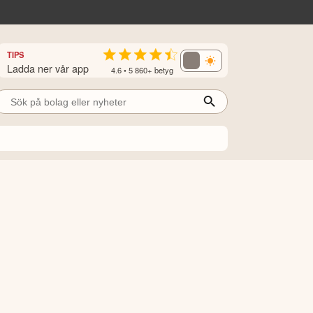
TIPS
Ladda ner vår app
4.6 • 5 860+ betyg