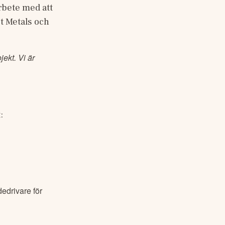
rbete med att 
 Metals och 
ekt. Vi är
:
dedrivare för