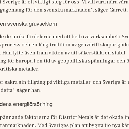
i Sverige är ett viktigt steg för oss. Vi vill vara nära vår
engagemang för den svenska marknaden", säger Garrett.
den svenska gruvsektorn
e de unika fördelarna med att bedriva verksamhet i Sver
sprocess och en lång tradition av gruvdrift skapar goda 
 Han lyfte även fram vikten av att säkerställa en stabil 
ng för Europa i en tid av geopolitiska spänningar och ö
ritiska metaller. 
 säkra sin tillgång på viktiga metaller, och Sverige är 
 detta", säger han.
dens energiförsörjning
pännande faktorerna för District Metals är det ökade int
uranmarknaden. Med Sveriges plan att bygga tio nya kär