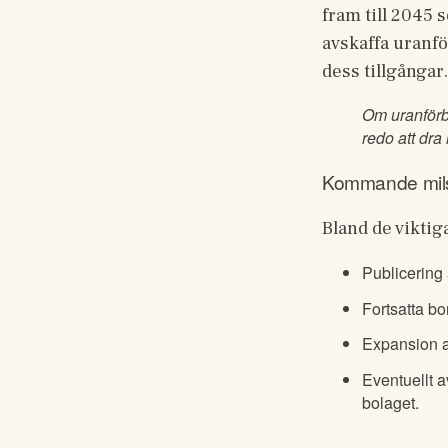
fram till 2045 
avskaffa uranfö
dess tillgångar.
Om uranförbu
redo att dra
Kommande mils
Bland de viktig
Publicering
Fortsatta bo
Expansion a
Eventuellt a
bolaget.