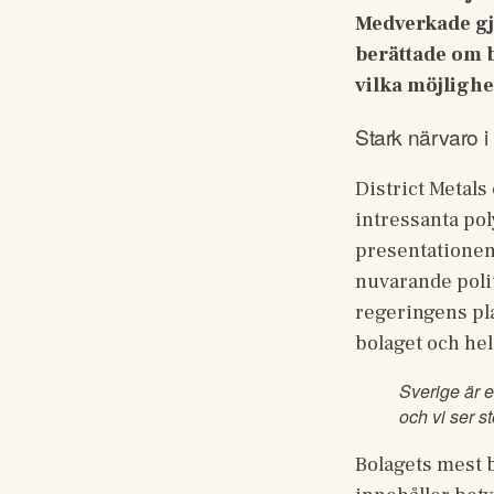
Medverkade gjo
berättade om b
vilka möjlighe
Stark närvaro i
District Metals
intressanta pol
presentationen 
nuvarande poli
regeringens pla
bolaget och hel
Sverige är e
och vi ser s
Bolagets mest b