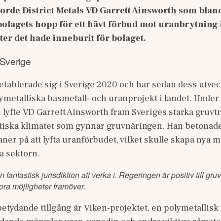
rde District Metals VD Garrett Ainsworth som bland
olagets hopp för ett hävt förbud mot uranbrytning i
ter det hade inneburit för bolaget.
 Sverige
 etablerade sig i Sverige 2020 och har sedan dess utveckl
ymetalliska basmetall- och uranprojekt i landet. Under 
lyfte VD Garrett Ainsworth fram Sveriges starka gruvtra
tiska klimatet som gynnar gruvnäringen. Han betonade 
ner på att lyfta uranförbudet, vilket skulle skapa nya mö
a sektorn. 
n fantastisk jurisdiktion att verka i. Regeringen är positiv till gr
tora möjligheter framöver.
etydande tillgång är Viken-projektet, en polymetallisk