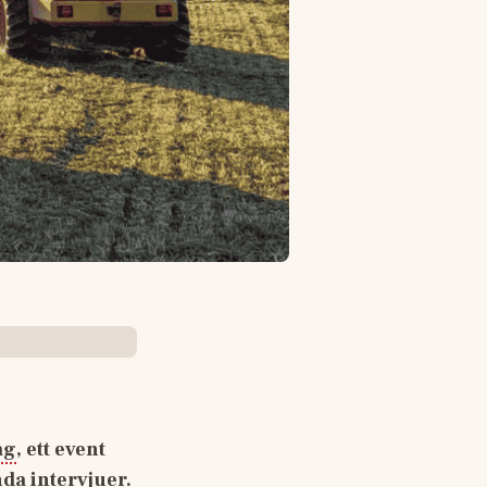
ag
, ett event 
a intervjuer. 