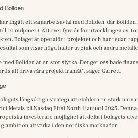
d Boliden
 har ingått ett samarbetsavtal med Boliden, där Boliden
till 10 miljoner CAD över fyra år för utvecklingen av To
kten. Bolaget är operatör i projektet och har redan rapp
sultat som visar höga halter av zink och andra metaller
 med Boliden är en stor styrka. Det ger oss både finans
rtis att driva våra projekt framåt", säger Garrett.
ige
olagets långsiktiga strategi att etablera en stark närvar
ict Metals på Nasdaq First North i januari 2025. Denna 
opeiska investerare möjlighet att delta i bolagets utve
lig ambition att verka i den nordiska marknaden. 