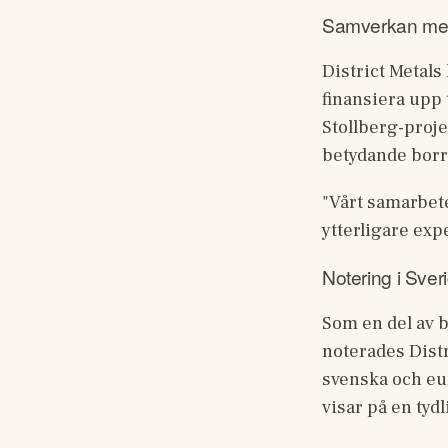
Samverkan me
District Metals
finansiera upp 
Stollberg-proje
betydande borre
"Vårt samarbete
ytterligare expe
Notering i Sver
Som en del av b
noterades Distr
svenska och eur
visar på en tyd