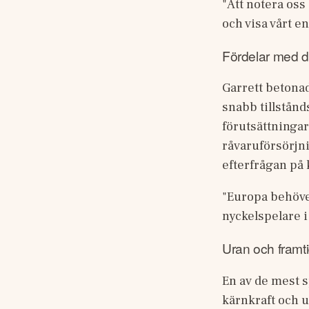
"Att notera oss 
och visa vårt 
Fördelar med 
Garrett betonad
snabb tillstånd
förutsättningar.
råvaruförsörjni
efterfrågan på k
"Europa behöver
nyckelspelare i
Uran och framti
En av de mest s
kärnkraft och 