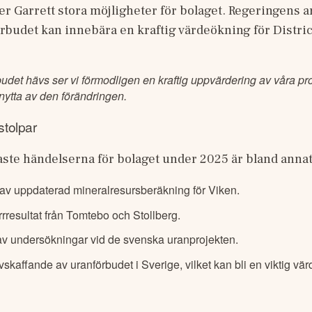
ser Garrett stora möjligheter för bolaget. Regeringens a
rbudet kan innebära en kraftig värdeökning för District
 
det hävs ser vi förmodligen en kraftig uppvärdering av våra proj
 nytta av den förändringen.
tolpar
aste händelserna för bolaget under 2025 är bland annat
 av uppdaterad mineralresursberäkning för Viken.
rrresultat från Tomtebo och Stollberg.
v undersökningar vid de svenska uranprojekten.
vskaffande av uranförbudet i Sverige, vilket kan bli en viktig vär