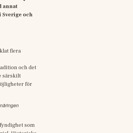
 annat 
 Sverige och 
at flera 
dition och det 
särskilt 
jligheter för 
uvnäringen
 fyndighet som 