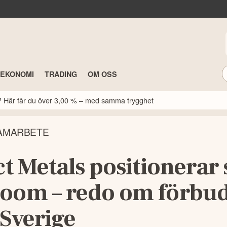
TEKONOMI
TRADING
OM OSS
k? Här får du över 3,00 % – med samma trygghet
AMARBETE
ct Metals positionerar 
oom – redo om förbu
 Sverige