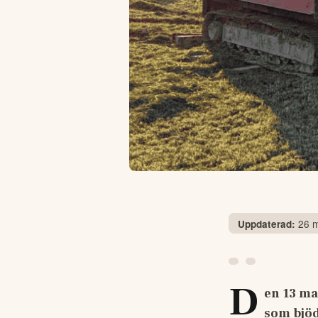
26 m
Uppdaterad:
D
en 13 ma
som bjöd