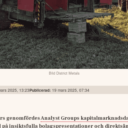
Bild District Metals
ars 2025, 13:23
19 mars 2025, 07:34
Publicerad:
rs genomfördes 
Analyst Groups kapitalmarknadsd
 på insiktsfulla bolagspresentationer och direktsänd