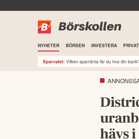
Börskollen
NYHETER
BÖRSEN
INVESTERA
PRIVA
Vilken sparränta får du hos din ban
Sparvalet:
ANNONSS
Distri
uranb
hävs i