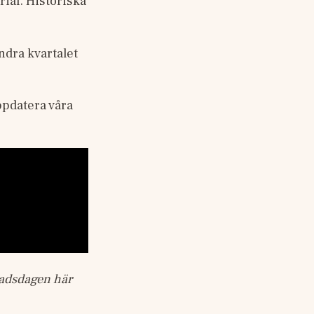
al. Historiska 
ra kvartalet 
pdatera våra 
adsdagen här 