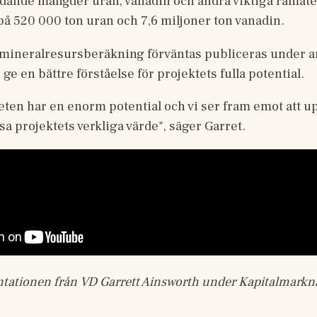
dande mängder uran, vanadin och andra viktiga råmateri
på 520 000 ton uran och 7,6 miljoner ton vanadin. 
mineralresursberäkning förväntas publiceras under and
 ge en bättre förståelse för projektets fulla potential. 
ten har en enorm potential och vi ser fram emot att up
sa projektets verkliga värde", säger Garret.
ntationen från VD Garrett Ainsworth under Kapitalmarkn