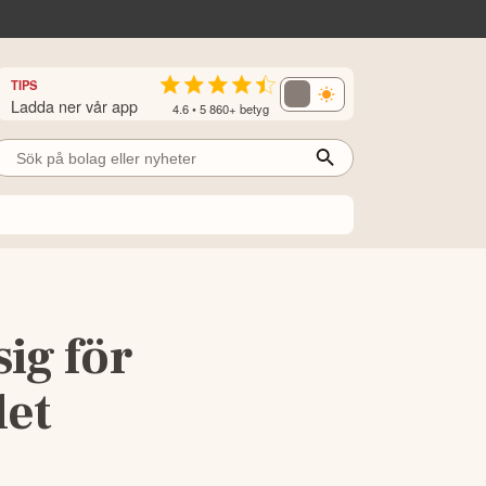
TIPS
Ladda ner vår app
4.6 • 5 860+ betyg
sig för
det