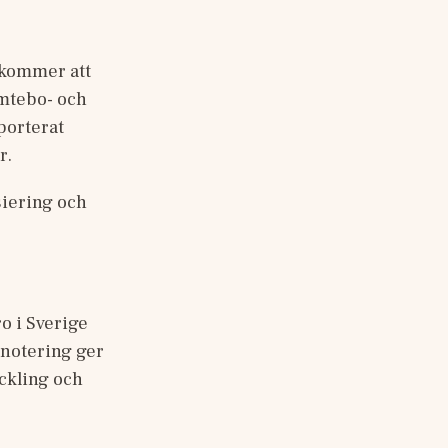
 kommer att 
mtebo- och 
orterat 
. 
iering och 
o i Sverige 
notering ger 
ckling och 