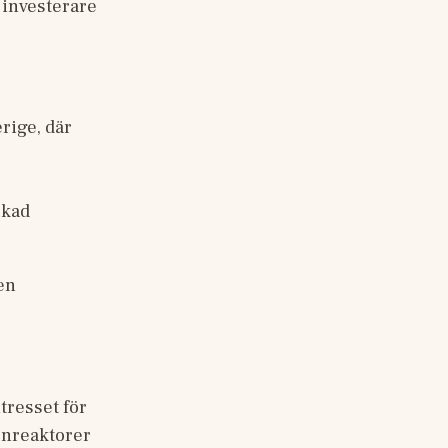
a investerare 
ige, där 
kad 
en 
resset för 
nreaktorer 