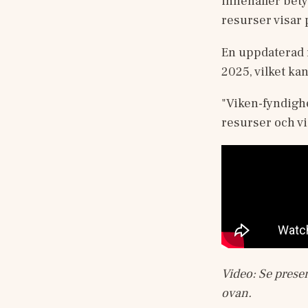
innehåller bety
resurser visar 
En uppdaterad 
2025, vilket kan
"Viken-fyndighe
resurser och vi
Video: Se prese
ovan.