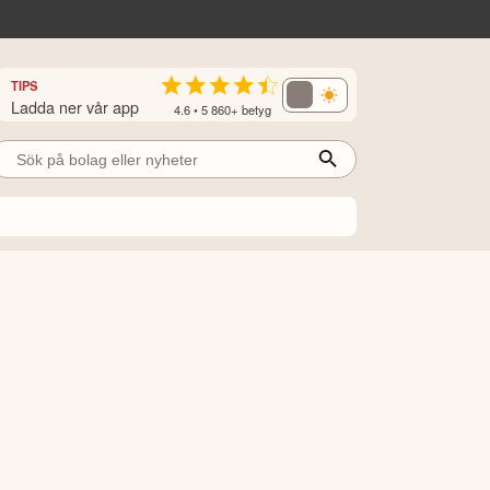
TIPS
Ladda ner vår app
4.6 • 5 860+ betyg