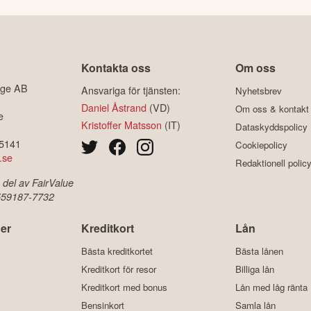
Kontakta oss
Om oss
ige AB
Ansvariga för tjänsten:
Nyhetsbrev
Daniel Åstrand
(VD)
Om oss & kontakt
e
Kristoffer Matsson
(IT)
Dataskyddspolicy
-5141
Cookiepolicy
.se
Redaktionell polic
 del av FairValue
 559187-7732
er
Kreditkort
Lån
Bästa kreditkortet
Bästa lånen
Kreditkort för resor
Billiga lån
Kreditkort med bonus
Lån med låg ränta
Bensinkort
Samla lån