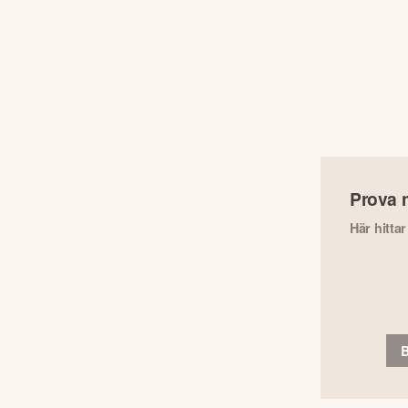
Prova 
Här hitta
B