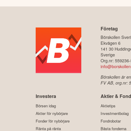
Företag
Börskollen Sver
Ekvägen 6
141 30 Hudding
Sverige
Org.nr: 559236
info@borskollen
Börskollen är en
FV AB, org.nr:
Investera
Aktier & Fond
Börsen idag
Aktietips
Aktier för nybörjare
Investmentbolag
Fonder för nybörjare
Fondrobotar
Ränta på ränta
Bästa fonderna