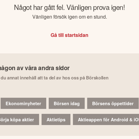
Något har gått fel. Vänligen prova igen!
Vänligen försök igen om en stund.
Gå till startsidan
någon av våra andra sidor
r du annat innehåll att ta del av hos oss på Börskollen
Ekonominyheter
Börsen idag
Börsens öppettider
örja köpa aktier
Aktietips
Aktieappen för Android & i