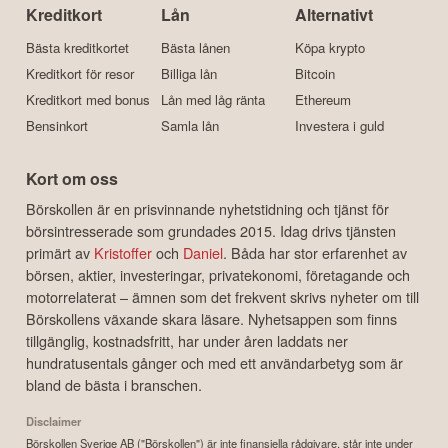
Kreditkort
Lån
Alternativt
Bästa kreditkortet
Bästa lånen
Köpa krypto
Kreditkort för resor
Billiga lån
Bitcoin
Kreditkort med bonus
Lån med låg ränta
Ethereum
Bensinkort
Samla lån
Investera i guld
Kort om oss
Börskollen är en prisvinnande nyhetstidning och tjänst för
börsintresserade som grundades 2015. Idag drivs tjänsten
primärt av
Kristoffer
och
Daniel
. Båda har stor erfarenhet av
börsen, aktier, investeringar, privatekonomi, företagande och
motorrelaterat – ämnen som det frekvent skrivs nyheter om till
Börskollens växande skara läsare. Nyhetsappen som finns
tillgänglig, kostnadsfritt, har under åren laddats ner
hundratusentals gånger och med ett användarbetyg som är
bland de bästa i branschen.
Disclaimer
Börskollen Sverige AB ("Börskollen") är inte finansiella rådgivare, står inte under