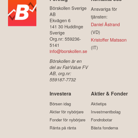
Börskollen Sverige
Ansvariga för
AB
tjänsten:
Ekvägen 6
Daniel Åstrand
141 30 Huddinge
(VD)
Sverige
Org.nr: 559236-
Kristoffer Matsson
5141
(IT)
info@borskollen.se
Börskollen är en
del av FairValue FV
AB, org.nr:
559187-7732
Investera
Aktier & Fonder
Börsen idag
Aktietips
Aktier för nybörjare
Investmentbolag
Fonder för nybörjare
Fondrobotar
Ränta på ränta
Bästa fonderna