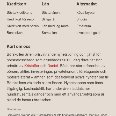
Kreditkort
Lån
Alternativt
Bästa kreditkortet
Bästa lånen
Köpa krypto
Kreditkort för resor
Billiga lån
Bitcoin
Kreditkort med bonus
Lån med låg ränta
Ethereum
Bensinkort
Samla lån
Investera i guld
Kort om oss
Börskollen är en prisvinnande nyhetstidning och tjänst för
börsintresserade som grundades 2015. Idag drivs tjänsten
primärt av
Kristoffer
och
Daniel
. Båda har stor erfarenhet av
börsen, aktier, investeringar, privatekonomi, företagande och
motorrelaterat – ämnen som det frekvent skrivs nyheter om till
Börskollens växande skara läsare. Nyhetsappen som finns
tillgänglig, kostnadsfritt, har under åren laddats ner
hundratusentals gånger och med ett användarbetyg som är
bland de bästa i branschen.
Disclaimer
Börskollen Sverige AB ("Börskollen") är inte finansiella rådgivare, står inte under