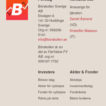
Börskollen Sverige
Ansvariga för
AB
tjänsten:
Ekvägen 6
Daniel Åstrand
141 30 Huddinge
(VD)
Sverige
Org.nr: 559236-
Kristoffer Matsson
5141
(IT)
info@borskollen.se
Börskollen är en
del av FairValue FV
AB, org.nr:
559187-7732
Investera
Aktier & Fonder
Börsen idag
Aktietips
Aktier för nybörjare
Investmentbolag
Fonder för nybörjare
Fondrobotar
Ränta på ränta
Bästa fonderna