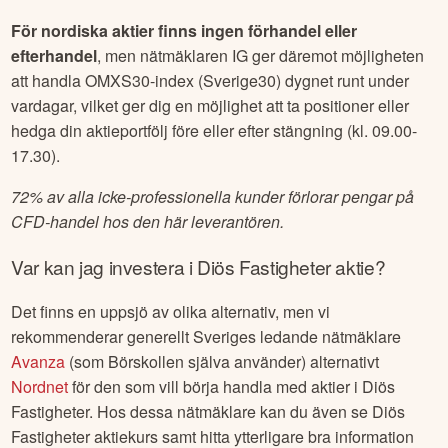
populära aktier som index. Hos dem kan du handla på fler
än 70 stora amerikanska aktier under både förhandeln och
efterhandeln.
För nordiska aktier finns ingen förhandel eller
efterhandel
, men nätmäklaren IG ger däremot möjligheten
att handla OMXS30-index (Sverige30) dygnet runt under
vardagar, vilket ger dig en möjlighet att ta positioner eller
hedga din aktieportfölj före eller efter stängning (kl. 09.00-
17.30).
72% av alla icke-professionella kunder förlorar pengar på
CFD-handel hos den här leverantören.
Var kan jag investera i
Diös Fastigheter
aktie?
Det finns en uppsjö av olika alternativ, men vi
rekommenderar generellt Sveriges ledande nätmäklare
Avanza
(som Börskollen själva använder) alternativt