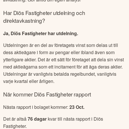
Vi understryker att alla investeringar är förenade med risk
och att historisk avkastning inte är någon garanti för framtida
avkastning. Gör alltid din egen analys!
Har
Diös Fastigheter
utdelning och
direktavkastning?
Ja, Diös Fastigheter har utdelning.
Utdelningen är en del av företagets vinst som delas ut till
dess aktieägare i form av pengar eller ibland även som
ytterligare aktier. Det är ett sätt för företaget att dela sin vinst
med aktieägarna som ett incitament för att äga deras aktier.
Utdelningar är vanligtvis betalda regelbundet, vanligtvis
varje kvartal eller årligen.
När kommer
Diös Fastigheter
rapport
Nästa rapport i bolaget kommer:
23 Oct
.