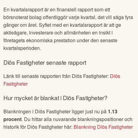
Det är altså
76
dagar
kvar till nästa rapport i
Diös
Fastigheter
.
En kvartalsrapport är en finansiell rapport som ett
börsnoterat bolag offentliggör varje kvartal, det vill säga fyra
gånger om året. Syftet med en kvartalsrapport är att ge
aktieägare, investerare och allmänheten en insikt i
företagets ekonomiska prestation under den senaste
kvartalsperioden.
Diös Fastigheter
senaste rapport
Länk till senaste rapporten från
Diös Fastigheter
:
Diös
Fastigheter
Hur mycket är blankat i
Diös Fastigheter
?
Blankningen i
Diös Fastigheter
ligger just nu på
1.13