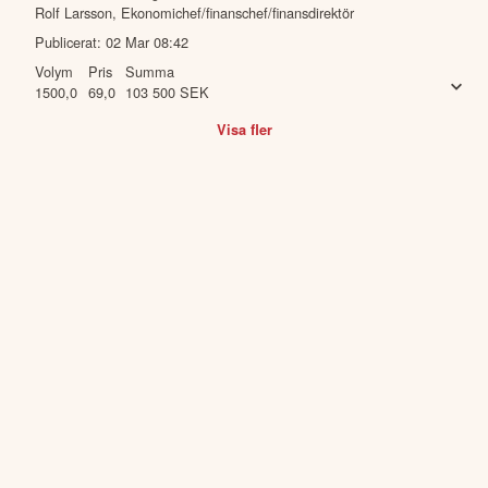
1000,0
67,0
67 000
SEK
Förvärv
•
Diös Fastigheter AB
Person & befattning
Rolf Larsson
,
Ekonomichef/finanschef/finansdirektör
Publicerat:
02 Mar 08:42
Volym
Pris
Summa
1500,0
69,0
103 500
SEK
Visa fler