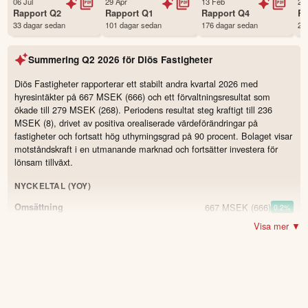
06 Jul
29 Apr
13 Feb
24
Status
Noterad
Rapport
Q2
Rapport
Q1
Rapport
Q4
R
33 dagar sedan
101 dagar sedan
176 dagar sedan
28
Land
Sverige
Första handelsdag
21 May 2006
Summering
Q2 2026
för
Diös Fastigheter
Antal ägare Avanza
8,735 st
Antal ägare Nordnet
1,747 st
Diös Fastigheter rapporterar ett stabilt andra kvartal 2026 med
hyresintäkter på 667 MSEK (666) och ett förvaltningsresultat som
Källa:
Börsdata
ökade till 279 MSEK (268). Periodens resultat steg kraftigt till 236
MSEK (8), drivet av positiva orealiserade värdeförändringar på
fastigheter och fortsatt hög uthyrningsgrad på 90 procent. Bolaget visar
motståndskraft i en utmanande marknad och fortsätter investera för
lönsam tillväxt.
NYCKELTAL (YOY)
667 MSEK
(666)
Omsättning
0.2
%
Visa mer ▼
279 MSEK
(268)
Resultat
4.1
%
485 MSEK
(479)
Driftöverskott
1.3
%
74 %
(73)
Överskottsgrad
1.0
90 %
(90)
Ekonomisk uthyrningsgrad
0.0