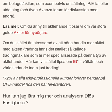
Nordnet
för den som vill börja handla med aktier i
Diös
Fastigheter
. Hos dessa nätmäklare kan du även se
Diös
Fastigheter
aktiekurs samt hitta ytterligare bra information
om bolaget/aktien, som exempelvis omsättning, P/E-tal eller
utdelning (och även Avanza forum för diskussion med
andra).
Läs mer:
Om du är ny till aktiehandel tipsar vi om vår stora
guide
Aktier för nybörjare
.
Om du istället är intresserad av att börja handla mer aktivt
med aktien (trading) finns det istället så kallade
tradingmäklare som är mer specialiserade på denna typ av
aktiehandel. Här kan vi istället tipsa om
IG
* – välkänt och
världsledande inom just trading!
*
72% av alla icke-professionella kunder förlorar pengar på
CFD-handel hos den här leverantören.