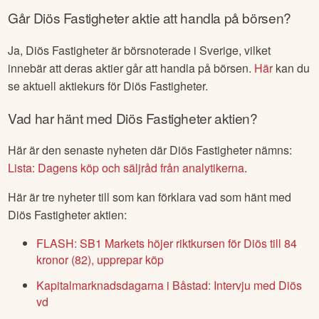
KOM IGÅNG IDAG
Går
Diös Fastigheter
aktie att handla på börsen?
Ja,
Diös Fastigheter
är börsnoterade
i Sverige
, vilket
innebär att deras aktier går att handla på börsen.
Här
kan du
se aktuell aktiekurs för
Diös Fastigheter
.
Vad har hänt med
Diös Fastigheter
aktien?
Här är den senaste nyheten där
Diös Fastigheter
nämns:
Lista: Dagens köp och säljråd från analytikerna
.
Här är tre nyheter till som kan förklara vad som hänt med
Diös Fastigheter
aktien:
FLASH: SB1 Markets höjer riktkursen för Diös till 84
kronor (82), upprepar köp