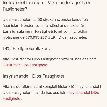
procent
. Du hittar alla nuvarande blankningspositioner och
historik för
Diös Fastigheter
här:
Blankning
Diös Fastigheter
Institutionellt ägande – Vilka fonder äger
Diös
Fastigheter
?
Diös Fastigheter
har
50
stycken svenska fonder på
ägarlistan. Fonden som har störst andel aktier är
Länsförsäkringar Fastighetsfond
som har aktier
motsvarande
570,995,257
SEK i
Diös Fastigheter
.
Diös Fastigheter
riktkurs
Alla riktkurser för
Diös Fastigheter
hittar du hos oss här:
Riktkurser
Diös Fastigheter
.
Insynshandel i
Diös Fastigheter
Alla insideraffärer samt komplett historik för insynshandel i