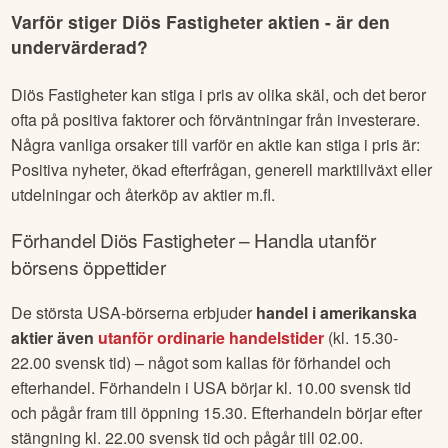
händelser, ändrat investerarsentiment eller vinsthemtagning
m.fl.
Varför stiger
Diös Fastigheter
aktien - är den
undervärderad?
Diös Fastigheter
kan stiga i pris av olika skäl, och det beror
ofta på positiva faktorer och förväntningar från investerare.
Några vanliga orsaker till varför en aktie kan stiga i pris är:
Positiva nyheter, ökad efterfrågan, generell marktillväxt eller
utdelningar och återköp av aktier m.fl.
Förhandel
Diös Fastigheter
– Handla utanför
börsens öppettider
De största USA-börserna erbjuder
handel i amerikanska
aktier även
utanför ordinarie handelstider
(kl. 15.30-
22.00 svensk tid) – något som kallas för förhandel och