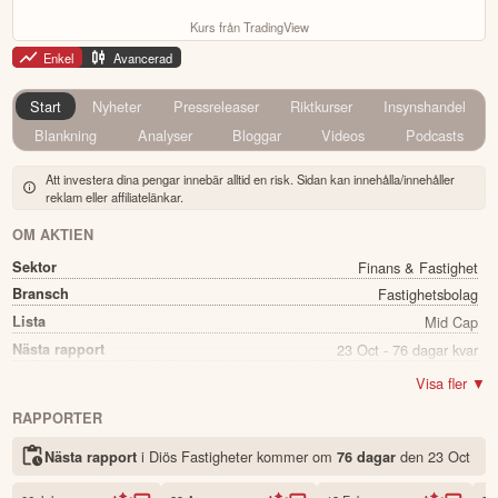
Kurs från TradingView
Enkel
Avancerad
Start
Nyheter
Pressreleaser
Riktkurser
Insynshandel
Blankning
Analyser
Bloggar
Videos
Podcasts
Att investera dina pengar innebär alltid en risk. Sidan kan innehålla/innehåller
reklam eller affiliatelänkar.
OM AKTIEN
Sektor
Finans & Fastighet
Bransch
Fastighetsbolag
Lista
Mid Cap
Nästa rapport
23 Oct - 76 dagar kvar
Utdelning
Ja
Visa fler ▼
Direkavkastning
3.54%
RAPPORTER
Utdelning summa
2.40
i Diös Fastigheter kommer
om
den
23 Oct
Nästa rapport
76 dagar
Namn
Diös Fastigheter
Ticker
DIOS