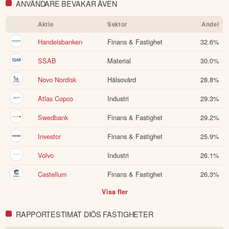
ANVÄNDARE BEVAKAR ÄVEN
Aktie
Sektor
Andel
Handelsbanken
Finans & Fastighet
32.6
%
SSAB
Material
30.0
%
Novo Nordisk
Hälsovård
28.8
%
Atlas Copco
Industri
29.3
%
Swedbank
Finans & Fastighet
29.2
%
Investor
Finans & Fastighet
25.9
%
Volvo
Industri
26.1
%
Castellum
Finans & Fastighet
26.3
%
Visa fler