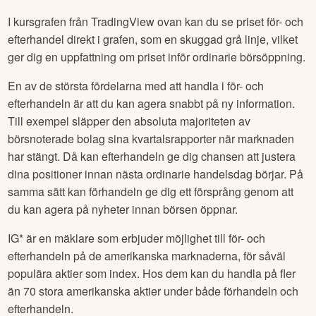
efterhandel. Förhandeln i USA börjar kl. 10.00 svensk tid
och pågår fram till öppning 15.30. Efterhandeln börjar efter
stängning kl. 22.00 svensk tid och pågår till 02.00.
I kursgrafen från TradingView ovan kan du se priset för- och
efterhandel direkt i grafen, som en skuggad grå linje, vilket
ger dig en uppfattning om priset inför ordinarie börsöppning.
En av de största fördelarna med att handla i för- och
efterhandeln är att du kan agera snabbt på ny information.
Till exempel släpper den absoluta majoriteten av
börsnoterade bolag sina kvartalsrapporter när marknaden
har stängt. Då kan efterhandeln ge dig chansen att justera
dina positioner innan nästa ordinarie handelsdag börjar. På
samma sätt kan förhandeln ge dig ett försprång genom att
du kan agera på nyheter innan börsen öppnar.
IG* är en mäklare som erbjuder möjlighet till för- och
efterhandeln på de amerikanska marknaderna, för såväl