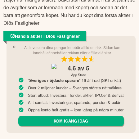
att det är en bra aktie att köpa, klickar du bara på den blåa
köpknappen och anger vilket belopp du vill investera (eller
väljer hur många aktier). Säkerställ att allt ser rätt ut (samt se
de avgifter som är förenade med köpet) och sedan är det
bara att genomföra köpet. Nu har du köpt dina första aktier i
Diös Fastigheter
!
Handla aktier i Diös Fastigheter
Att investera dina pengar innebär alltid en risk. Sidan kan
innehålla/innehåller reklam eller affiliatelänkar.
4.6
av 5
App Store
“
” 16 år i rad (SKI-enkät)
Sveriges nöjdaste sparare
Över 2 miljoner kunder – Sveriges största nätmäklare
Stort utbud: Investera i fonder, aktier, IPO:er & derivat
Allt samlat: Investeringar, sparande, pension & bolån
Öppna konto helt gratis – kom igång på några minuter