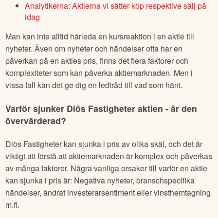
Kapitalmarknadsdagarna i Båstad: Intervju med Diös
vd
Analytikerna: Aktierna vi sätter köp respektive sälj på
idag
Man kan inte alltid härleda en kursreaktion i en aktie till
nyheter. Även om nyheter och händelser ofta har en
påverkan på en akties pris, finns det flera faktorer och
komplexiteter som kan påverka aktiemarknaden. Men i
vissa fall kan det ge dig en ledtråd till vad som hänt.
Varför sjunker
Diös Fastigheter
aktien - är den
övervärderad?
Diös Fastigheter
kan sjunka i pris av olika skäl, och det är
viktigt att förstå att aktiemarknaden är komplex och påverkas
av många faktorer. Några vanliga orsaker till varför en aktie
kan sjunka i pris är: Negativa nyheter, branschspecifika