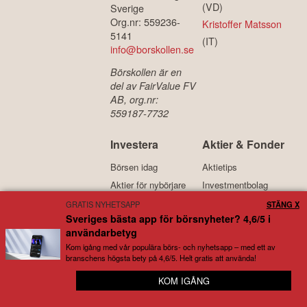
Börskollen Sverige
Ansvariga för
AB
tjänsten:
Ekvägen 6
Daniel Åstrand
141 30 Huddinge
(VD)
Sverige
Org.nr: 559236-
Kristoffer Matsson
5141
(IT)
info@borskollen.se
Börskollen är en
del av FairValue FV
AB, org.nr:
559187-7732
Investera
Aktier & Fonder
GRATIS NYHETSAPP
STÄNG X
Börsen idag
Aktietips
Sveriges bästa app för börsnyheter? 4,6/5 i
användarbetyg
Aktier för nybörjare
Investmentbolag
Kom igång med vår populära börs- och nyhetsapp – med ett av
Fonder för nybörjare
Fondrobotar
branschens högsta bety på 4,6/5. Helt gratis att använda!
Ränta på ränta
Bästa fonderna
KOM IGÅNG
🚀 Missa inte en riktskursändring eller analys
Kreditkort
Lån
Alternativt