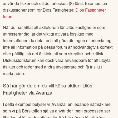
Ett vanligt forum för aktier och aktiediskussion är Twitter. Där
är det vanligt att man "taggar" bolag man nämner genom att
använda ticker och ett dollartecken ($) först. Exempel på
diskussioner som rör
Diös Fastigheter
:
Diös Fastigheter
forum
.
När du har hittat ett aktieforum för
Diös Fastigheter
som
intresserar dig, är det viktigt att vara försiktig med
informationen du delar och att göra din egen efterforskning.
Inte all information på dessa forum är nödvändigtvis korrekt
eller pålitlig, så det är klokt att vara skeptisk och kritisk.
Diskussionsforum kan dock vara användbara för att utbyta
åsikter och idéer med andra investerare och få insikt i
marknaden.
Så här gör du om du vill köpa aktier i
Diös
Fastigheter
via Avanza