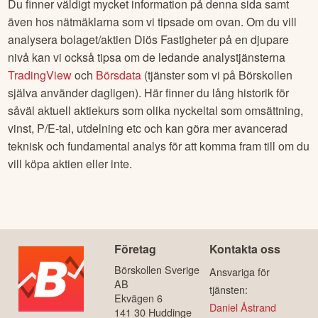
Hur kan jag lära mig mer och analysera
Diös
Fastigheter
?
Du finner väldigt mycket information på denna sida samt
även hos nätmäklarna som vi tipsade om ovan. Om du vill
analysera bolaget/aktien
Diös Fastigheter
på en djupare
nivå kan vi också tipsa om de ledande analystjänsterna
TradingView
och
Börsdata
(tjänster som vi på Börskollen
själva använder dagligen). Här finner du lång historik för
såväl aktuell aktiekurs som olika nyckeltal som omsättning,
vinst, P/E-tal, utdelning etc och kan göra mer avancerad
teknisk och fundamental analys för att komma fram till om du
vill köpa aktien eller inte.
Företag
Kontakta oss