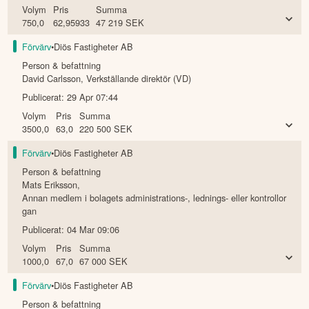
Annan medlem i bolagets administrations-, lednings- eller kontrollor
gan
Publicerat:
30 Apr 06:30
Volym
Pris
Summa
750,0
62,95933
47 219
SEK
Förvärv
•
Diös Fastigheter AB
Person & befattning
David Carlsson
,
Verkställande direktör (VD)
Publicerat:
29 Apr 07:44
Volym
Pris
Summa
3500,0
63,0
220 500
SEK
Förvärv
•
Diös Fastigheter AB
Person & befattning
Mats Eriksson
,
Annan medlem i bolagets administrations-, lednings- eller kontrollor
gan
Publicerat:
04 Mar 09:06
Volym
Pris
Summa