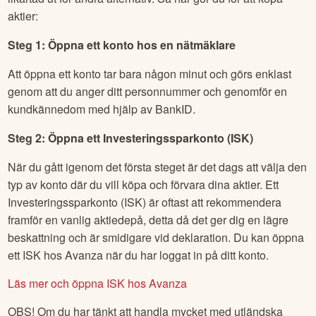
I detta exempel belyser vi Avanza, en ledande nätmäklare
som vi på Börskollen själva använder, men processen ser
likartad ut för andra alternativ. Så här gör du för att köpa
aktier:
Steg 1: Öppna ett konto hos en nätmäklare
Att öppna ett konto tar bara någon minut och görs enklast
genom att du anger ditt personnummer och genomför en
kundkännedom med hjälp av BankID.
Steg 2: Öppna ett Investeringssparkonto (ISK)
När du gått igenom det första steget är det dags att välja den
typ av konto där du vill köpa och förvara dina aktier. Ett
Investeringssparkonto (ISK) är oftast att rekommendera
framför en vanlig aktiedepå, detta då det ger dig en lägre
beskattning och är smidigare vid deklaration. Du kan öppna
ett ISK hos Avanza när du har loggat in på ditt konto.