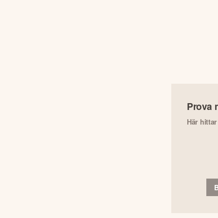
Prova 
Här hitta
B