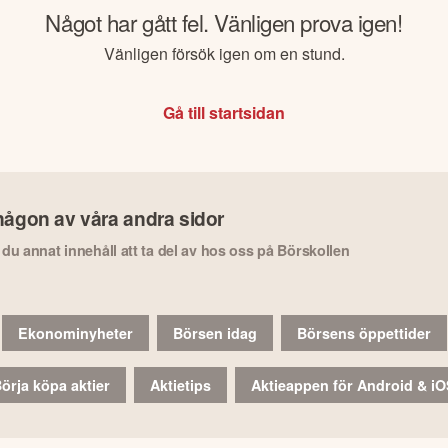
Något har gått fel. Vänligen prova igen!
Vänligen försök igen om en stund.
Gå till startsidan
någon av våra andra sidor
r du annat innehåll att ta del av hos oss på Börskollen
Ekonominyheter
Börsen idag
Börsens öppettider
örja köpa aktier
Aktietips
Aktieappen för Android & i