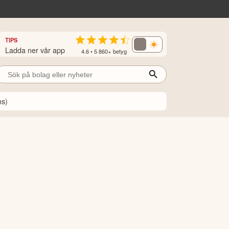
TIPS
Ladda ner vår app
4.6 • 5 860+ betyg
ns)