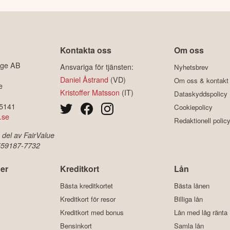
Kontakta oss
Om oss
ige AB
Ansvariga för tjänsten:
Nyhetsbrev
Daniel Åstrand
(VD)
Om oss & kontakt
e
Kristoffer Matsson
(IT)
Dataskyddspolicy
-5141
Cookiepolicy
.se
Redaktionell polic
 del av FairValue
 559187-7732
er
Kreditkort
Lån
Bästa kreditkortet
Bästa lånen
Kreditkort för resor
Billiga lån
Kreditkort med bonus
Lån med låg ränta
Bensinkort
Samla lån