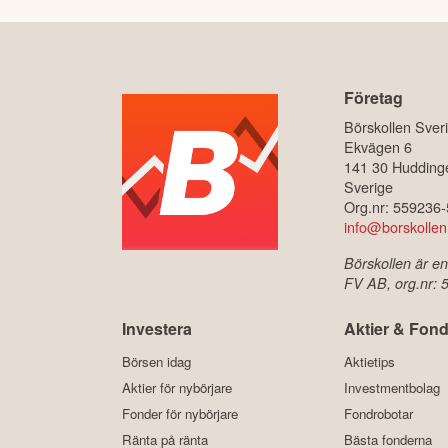
Företag
Börskollen Sver
Ekvägen 6
141 30 Hudding
Sverige
Org.nr: 559236
info@borskollen
Börskollen är en
FV AB, org.nr:
Investera
Aktier & Fond
Börsen idag
Aktietips
Aktier för nybörjare
Investmentbolag
Fonder för nybörjare
Fondrobotar
Ränta på ränta
Bästa fonderna