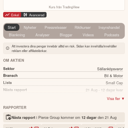
Kurs från TradingView
Enkel
Avancerad
Start
Nyheter
Pressreleaser
Riktkurser
Insynshandel
Blankning
Analyser
Bloggar
Videos
Podcasts
Att investera dina pengar innebär alltid en risk. Sidan kan innehålla/innehåller
reklam eller affiliatelänkar.
OM AKTIEN
Sektor
Sällanköpsvaror
Bransch
Bil & Motor
Lista
Small Cap
Nästa rapport
21 Aug - 12 dagar kvar
Utdelning
Nej
Visa fler ▼
Namn
Pierce Group
RAPPORTER
Ticker
PIERCE
i Pierce Group kommer
om
den
21 Aug
Nästa rapport
12 dagar
Status
Noterad
Land
Sverige