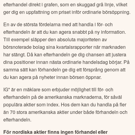
efterhandel direkt i grafen, som en skuggad grå linje, vilket
ger dig en uppfattning om priset inför ordinarie börsöppning.
En av de största fördelarna med att handla i för- och
efterhandeln är att du kan agera snabbt på ny information.
Till exempel släpper den absoluta majoriteten av
börsnoterade bolag sina kvartalsrapporter när marknaden
har stängt. Då kan efterhandeln ge dig chansen att justera
dina positioner innan nästa ordinarie handelsdag börjar. På
samma sätt kan förhandeln ge dig ett försprång genom att
du kan agera på nyheter innan börsen öppnar.
IG* är en mäklare som erbjuder möjlighet till för- och
efterhandeln på de amerikanska marknaderna, för såväl
populära aktier som index. Hos dem kan du handla på fler
än 70 stora amerikanska aktier under både förhandeln och
efterhandeln.
För nordiska aktier finns ingen förhandel eller