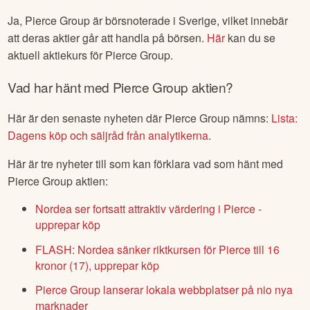
Ja,
Pierce Group
är börsnoterade
i Sverige
, vilket innebär
att deras aktier går att handla på börsen.
Här
kan du se
aktuell aktiekurs för
Pierce Group
.
Vad har hänt med
Pierce Group
aktien?
Här är den senaste nyheten där
Pierce Group
nämns:
Lista:
Dagens köp och säljråd från analytikerna
.
Här är tre nyheter till som kan förklara vad som hänt med
Pierce Group
aktien:
Nordea ser fortsatt attraktiv värdering i Pierce -
upprepar köp
FLASH: Nordea sänker riktkursen för Pierce till 16
kronor (17), upprepar köp
Pierce Group lanserar lokala webbplatser på nio nya
marknader