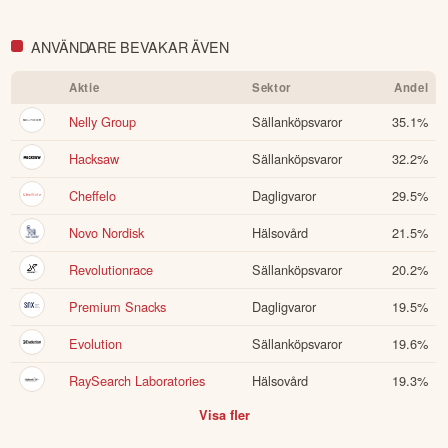
ANVÄNDARE BEVAKAR ÄVEN
Aktie
Sektor
Andel
Nelly Group
Sällanköpsvaror
35.1
%
Hacksaw
Sällanköpsvaror
32.2
%
Cheffelo
Dagligvaror
29.5
%
Novo Nordisk
Hälsovård
21.5
%
Revolutionrace
Sällanköpsvaror
20.2
%
Premium Snacks
Dagligvaror
19.5
%
Evolution
Sällanköpsvaror
19.6
%
RaySearch Laboratories
Hälsovård
19.3
%
Visa fler