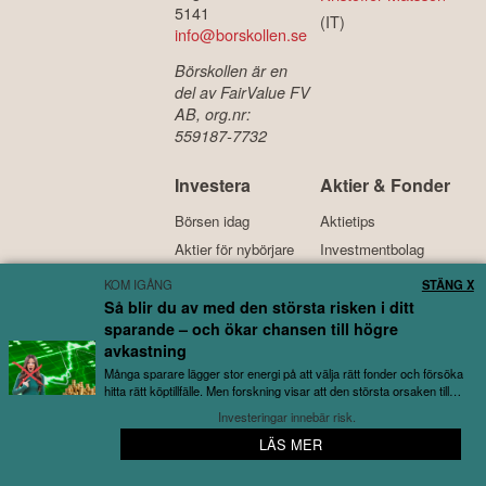
5141
(IT)
info@borskollen.se
Börskollen är en
del av FairValue FV
AB, org.nr:
559187-7732
Investera
Aktier & Fonder
Börsen idag
Aktietips
Aktier för nybörjare
Investmentbolag
Fonder för nybörjare
Fondrobotar
KOM IGÅNG
STÄNG X
Ränta på ränta
Bästa fonderna
Så blir du av med den största risken i ditt
sparande – och ökar chansen till högre
avkastning
Kreditkort
Lån
Alternativt
Många sparare lägger stor energi på att välja rätt fonder och försöka
hitta rätt köptillfälle. Men forskning visar att den största orsaken till
Bästa kreditkortet
Bästa lånen
Köpa krypto
utebliven avkastning...
Investeringar innebär risk.
Kreditkort för resor
Billiga lån
Bitcoin
LÄS MER
📱 Appen av börsnördar, för börsnördar
Kreditkort med bonus
Lån med låg ränta
Ethereum
Bensinkort
Samla lån
Investera i guld