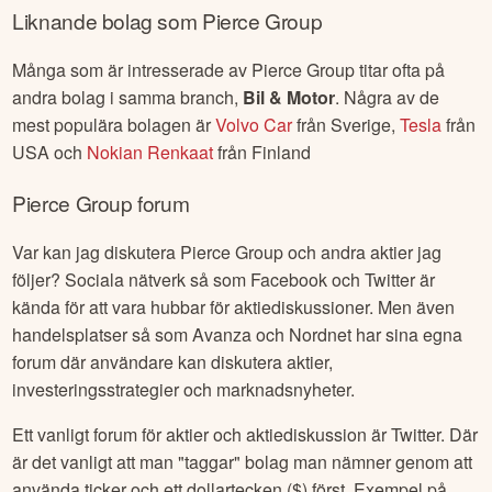
Liknande bolag som
Pierce Group
Många som är intresserade av
Pierce Group
titar ofta på
andra bolag i samma branch,
Bil & Motor
. Några av de
mest populära bolagen är
Volvo Car
från
Sverige
,
Tesla
från
USA
och
Nokian Renkaat
från
Finland
Pierce Group
forum
Var kan jag diskutera
Pierce Group
och andra aktier jag
följer? Sociala nätverk så som Facebook och Twitter är
kända för att vara hubbar för aktiediskussioner. Men även
handelsplatser så som Avanza och Nordnet har sina egna
forum där användare kan diskutera aktier,
investeringsstrategier och marknadsnyheter.
Ett vanligt forum för aktier och aktiediskussion är Twitter. Där
är det vanligt att man "taggar" bolag man nämner genom att
använda ticker och ett dollartecken ($) först. Exempel på