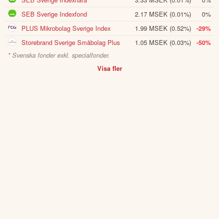
innan du fattar investeringsbeslut. Historisk avkastning är ingen
SEB Sverige Indexfond
2.17 MSEK
(0.01%)
0%
garanti för framtida avkastning.
Skulle du upptäcka fel eller
PLUS Mikrobolag Sverige Index
1.99 MSEK
(0.52%)
-29%
andra förbättringsförslag i materialet är du välkommen att
kontakta oss
.
Storebrand Sverige Småbolag Plus
1.05 MSEK
(0.03%)
-50%
* Svenska fonder exkl. specialfonder.
Öppna rapport (PDF)
Visa fler