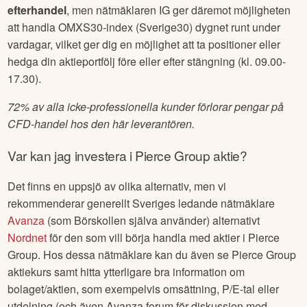
efterhandel
, men nätmäklaren IG ger däremot möjligheten
att handla OMXS30-index (Sverige30) dygnet runt under
vardagar, vilket ger dig en möjlighet att ta positioner eller
hedga din aktieportfölj före eller efter stängning (kl. 09.00-
17.30).
72% av alla icke-professionella kunder förlorar pengar på
CFD-handel hos den här leverantören.
Var kan jag investera i
Pierce Group
aktie?
Det finns en uppsjö av olika alternativ, men vi
rekommenderar generellt Sveriges ledande nätmäklare
Avanza
(som Börskollen själva använder) alternativt
Nordnet
för den som vill börja handla med aktier i
Pierce
Group
. Hos dessa nätmäklare kan du även se
Pierce Group
aktiekurs samt hitta ytterligare bra information om
bolaget/aktien, som exempelvis omsättning, P/E-tal eller
utdelning (och även Avanza forum för diskussion med