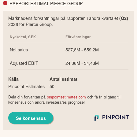
RAPPORTESTIMAT PIERCE GROUP
Marknadens förväntningar på rapporten i
andra
kvartalet
(Q
2
)
2026
för
Pierce Group
.
Nyckeltal,
SEK
Förväntningar
Net sales
527,8M - 559,2M
Adjusted EBIT
24,36M - 34,43M
Källa
Antal estimat
Pinpoint Estimates
50
Dela din förväntan på
pinpointestimates.com
och få fri tillgång till
konsensus och andra investerares prognoser
Se konsensus