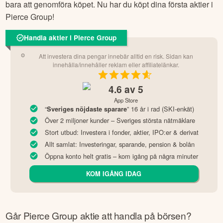
bara att genomföra köpet. Nu har du köpt dina första aktier i
Pierce Group
!
Handla aktier i Pierce Group
Att investera dina pengar innebär alltid en risk. Sidan kan
innehålla/innehåller reklam eller affiliatelänkar.
4.6
av 5
App Store
“
” 16 år i rad (SKI-enkät)
Sveriges nöjdaste sparare
Över 2 miljoner kunder – Sveriges största nätmäklare
Stort utbud: Investera i fonder, aktier, IPO:er & derivat
Allt samlat: Investeringar, sparande, pension & bolån
Öppna konto helt gratis – kom igång på några minuter
KOM IGÅNG IDAG
Går
Pierce Group
aktie att handla på börsen?