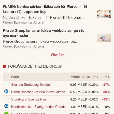
fortsatt fragmenterad, med tydliga skalfördelar, särskilt i kombination 
DCF-baserade riktkursen till 16 kronor från 17.
FLASH: Nordea sänker riktkursen för Pierce till 16
med lokalt marknadsledarskap och en teknikdriven plattform. Vi 
kronor (17), upprepar köp
utvärderar löpande möjligheter att delta i en framtida konsolidering av 
marknaden. Vår särställning, som en av de största aktörerna på 
Nordea sänker riktkursen för Pierce till 16 kronor
marknaden, den enda med en fullt ut paneuropeisk plattform och det 
Finwire / Börskollen
• 28 Jul 05:44
(17), upprepar köp.
enda börsnoterade bolaget i branschen, ger oss en unik position att 
Pierce Group lanserar lokala webbplatser på nio
leda konsolideringen i marknaden. Vårt erbjudande över flera kategorier 
nya marknader
samt vår höga andel av egna varumärken utgör en stark grund för 
Pierce Group lanserar lokala webbplatser på
synergier och värdeskapande. Även om nuvarande 
Finwire / Börskollen
• 01 Jul 09:06
marknadsförhållanden, inklusive geopolitisk osäkerhet och en mer 
ytterligare nio europeiska marknader, enligt ett
begränsad kapitalmarknad, gör genomförandet mer utmanande, ser vi 
pressmeddelande.
Visa fler
potential att ta en aktiv roll när möjligheter uppstår.

FONDÄGANDE I PIERCE GROUP
Göran Dahlin

Fond
Värde (del av fond)
↑↓
CEO, Pierce Group AB (publ)

Skandia Småbolag Sverige
9.95 MSEK
(0.29%)
-37%
Stockholm, 8 May 2026
Handelsbanken Norden Index Criteria
6.56 MSEK
(0.02%)
-33%
Storebrand Sverige Plus
4.25 MSEK
(0.02%)
-33%
Denna summering har tagits fram med hjälp av AI och kan
därför innehålla förenklingar eller sakna viss information.
Handelsbanken Sverige Index Criteria
4.01 MSEK
(0.01%)
0%
Innehållet ska inte ses som investeringsråd eller personlig
SEB Sverige Indexnära
3.33 MSEK
(0.01%)
0%
rådgivning. Ta alltid del av bolagets fullständiga kvartalsrapport