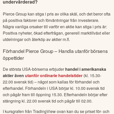
undervärderad?
Pierce Group
kan stiga i pris av olika skäl, och det beror ofta
på positiva faktorer och förväntningar från investerare.
Några vanliga orsaker till varför en aktie kan stiga i pris är:
Positiva nyheter, ökad efterfrågan, generell marktillväxt eller
utdelningar och återköp av aktier m.fl.
Förhandel
Pierce Group
– Handla utanför börsens
öppettider
De största USA-börserna erbjuder
handel i amerikanska
aktier även
utanför ordinarie handelstider
(kl. 15.30-
22.00 svensk tid) – något som kallas för förhandel och
efterhandel. Förhandeln i USA börjar kl. 10.00 svensk tid
och pågår fram till öppning 15.30. Efterhandeln börjar efter
stängning kl. 22.00 svensk tid och pågår till 02.00.
I kursgrafen från TradingView ovan kan du se priset för- och