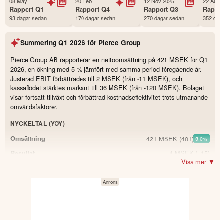
08 May
20 Feb
12 Nov 2025
22 Aug
Första handelsdag
25 Mar 2021
Rapport
Q1
Rapport
Q4
Rapport
Q3
Rapp
93 dagar sedan
170 dagar sedan
270 dagar sedan
352 da
Antal ägare Avanza
2,427 st
Antal ägare Nordnet
611 st
Summering
Q1 2026
för
Pierce Group
Källa:
Börsdata
Pierce Group AB rapporterar en nettoomsättning på 421 MSEK för Q1
2026, en ökning med 5 % jämfört med samma period föregående år.
Justerad EBIT förbättrades till 2 MSEK (från -11 MSEK), och
kassaflödet stärktes markant till 36 MSEK (från -120 MSEK). Bolaget
visar fortsatt tillväxt och förbättrad kostnadseffektivitet trots utmanande
omvärldsfaktorer.
NYCKELTAL (YOY)
421 MSEK
(401)
Omsättning
5.0
%
−4 MSEK
(−15)
Resultat
Visa mer ▼
2 MSEK
(−11)
Justerad EBIT
41,3 %
(42,6)
Bruttomarginal
-1.3
36 MSEK
(−120)
Periodens kassaflöde
−0,08 SEK
(−0,43)
Resultat per aktie före utspädning