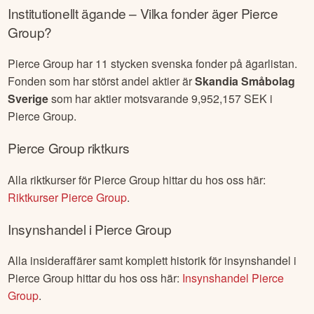
Institutionellt ägande – Vilka fonder äger
Pierce
Group
?
Pierce Group
har
11
stycken svenska fonder på ägarlistan.
Fonden som har störst andel aktier är
Skandia Småbolag
Sverige
som har aktier motsvarande
9,952,157
SEK i
Pierce Group
.
Pierce Group
riktkurs
Alla riktkurser för
Pierce Group
hittar du hos oss här:
Riktkurser
Pierce Group
.
Insynshandel i
Pierce Group
Alla insideraffärer samt komplett historik för insynshandel i
Pierce Group
hittar du hos oss här:
Insynshandel
Pierce
Group
.