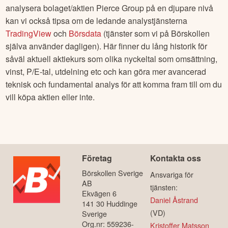
analysera bolaget/aktien
Pierce Group
på en djupare nivå
kan vi också tipsa om de ledande analystjänsterna
TradingView
och
Börsdata
(tjänster som vi på Börskollen
själva använder dagligen). Här finner du lång historik för
såväl aktuell aktiekurs som olika nyckeltal som omsättning,
vinst, P/E-tal, utdelning etc och kan göra mer avancerad
teknisk och fundamental analys för att komma fram till om du
vill köpa aktien eller inte.
Företag
Kontakta oss
Börskollen Sverige
Ansvariga för
AB
tjänsten:
Ekvägen 6
Daniel Åstrand
141 30 Huddinge
(VD)
Sverige
Org.nr: 559236-
Kristoffer Matsson