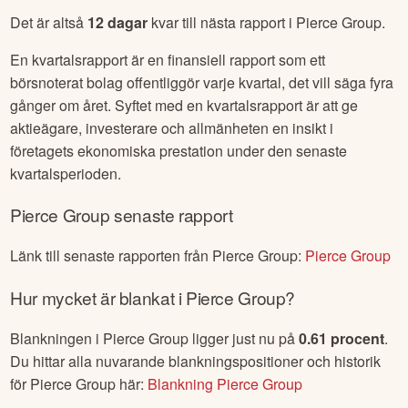
Det är altså
12
dagar
kvar till nästa rapport i
Pierce Group
.
En kvartalsrapport är en finansiell rapport som ett
börsnoterat bolag offentliggör varje kvartal, det vill säga fyra
gånger om året. Syftet med en kvartalsrapport är att ge
aktieägare, investerare och allmänheten en insikt i
företagets ekonomiska prestation under den senaste
kvartalsperioden.
Pierce Group
senaste rapport
Länk till senaste rapporten från
Pierce Group
:
Pierce Group
Hur mycket är blankat i
Pierce Group
?
Blankningen i
Pierce Group
ligger just nu på
0.61
procent
.
Du hittar alla nuvarande blankningspositioner och historik
för
Pierce Group
här:
Blankning
Pierce Group