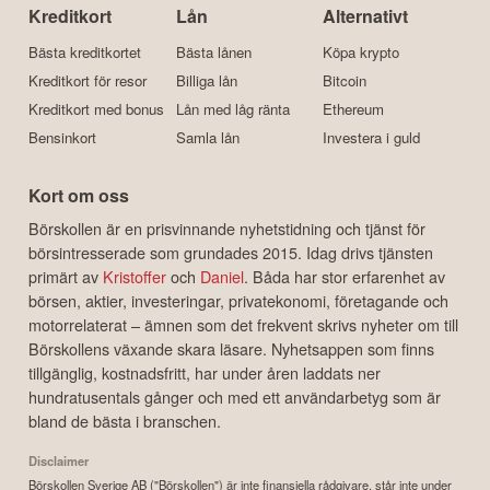
Kreditkort
Lån
Alternativt
Bästa kreditkortet
Bästa lånen
Köpa krypto
Kreditkort för resor
Billiga lån
Bitcoin
Kreditkort med bonus
Lån med låg ränta
Ethereum
Bensinkort
Samla lån
Investera i guld
Kort om oss
Börskollen är en prisvinnande nyhetstidning och tjänst för
börsintresserade som grundades 2015. Idag drivs tjänsten
primärt av
Kristoffer
och
Daniel
. Båda har stor erfarenhet av
börsen, aktier, investeringar, privatekonomi, företagande och
motorrelaterat – ämnen som det frekvent skrivs nyheter om till
Börskollens växande skara läsare. Nyhetsappen som finns
tillgänglig, kostnadsfritt, har under åren laddats ner
hundratusentals gånger och med ett användarbetyg som är
bland de bästa i branschen.
Disclaimer
Börskollen Sverige AB ("Börskollen") är inte finansiella rådgivare, står inte under