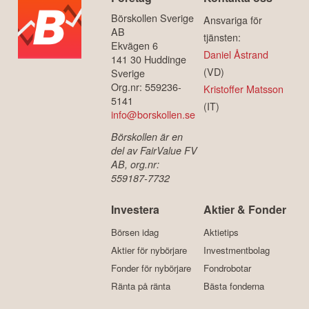
Börskollen Sverige
Ansvariga för
AB
tjänsten:
Ekvägen 6
Daniel Åstrand
141 30 Huddinge
(VD)
Sverige
Org.nr: 559236-
Kristoffer Matsson
5141
(IT)
info@borskollen.se
Börskollen är en
del av FairValue FV
AB, org.nr:
559187-7732
Investera
Aktier & Fonder
Börsen idag
Aktietips
Aktier för nybörjare
Investmentbolag
Fonder för nybörjare
Fondrobotar
Ränta på ränta
Bästa fonderna