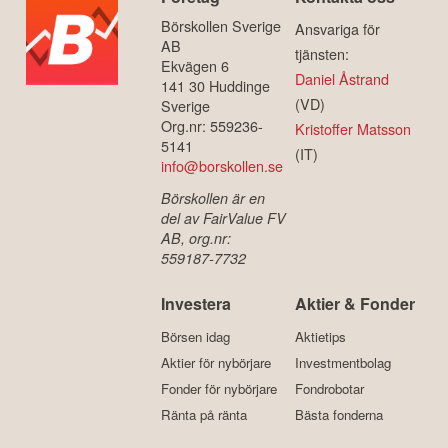
Börskollen Sverige
Ansvariga för
AB
tjänsten:
Ekvägen 6
Daniel Åstrand
141 30 Huddinge
(VD)
Sverige
Org.nr: 559236-
Kristoffer Matsson
5141
(IT)
info@borskollen.se
Börskollen är en
del av FairValue FV
AB, org.nr:
559187-7732
Investera
Aktier & Fonder
Börsen idag
Aktietips
Aktier för nybörjare
Investmentbolag
Fonder för nybörjare
Fondrobotar
Ränta på ränta
Bästa fonderna