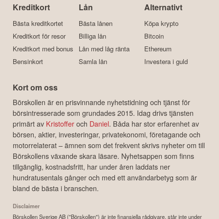
Kreditkort
Lån
Alternativt
Bästa kreditkortet
Bästa lånen
Köpa krypto
Kreditkort för resor
Billiga lån
Bitcoin
Kreditkort med bonus
Lån med låg ränta
Ethereum
Bensinkort
Samla lån
Investera i guld
Kort om oss
Börskollen är en prisvinnande nyhetstidning och tjänst för
börsintresserade som grundades 2015. Idag drivs tjänsten
primärt av
Kristoffer
och
Daniel
. Båda har stor erfarenhet av
börsen, aktier, investeringar, privatekonomi, företagande och
motorrelaterat – ämnen som det frekvent skrivs nyheter om till
Börskollens växande skara läsare. Nyhetsappen som finns
tillgänglig, kostnadsfritt, har under åren laddats ner
hundratusentals gånger och med ett användarbetyg som är
bland de bästa i branschen.
Disclaimer
Börskollen Sverige AB ("Börskollen") är inte finansiella rådgivare, står inte under