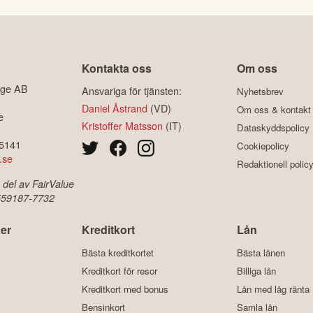
Kontakta oss
Om oss
ige AB
Ansvariga för tjänsten:
Nyhetsbrev
Daniel Åstrand
(VD)
Om oss & kontakt
e
Kristoffer Matsson
(IT)
Dataskyddspolicy
-5141
Cookiepolicy
.se
Redaktionell polic
 del av FairValue
 559187-7732
er
Kreditkort
Lån
Bästa kreditkortet
Bästa lånen
Kreditkort för resor
Billiga lån
Kreditkort med bonus
Lån med låg ränta
Bensinkort
Samla lån