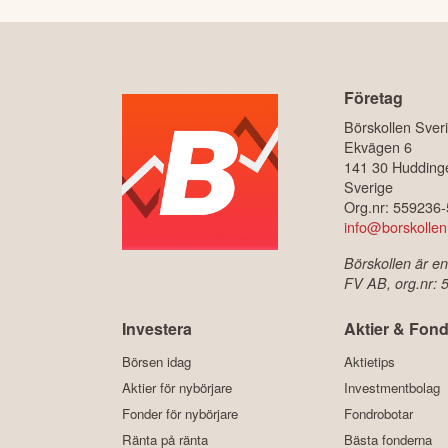
Företag
Börskollen Sver
Ekvägen 6
141 30 Hudding
Sverige
Org.nr: 559236
info@borskollen
Börskollen är en
FV AB, org.nr:
Investera
Aktier & Fond
Börsen idag
Aktietips
Aktier för nybörjare
Investmentbolag
Fonder för nybörjare
Fondrobotar
Ränta på ränta
Bästa fonderna