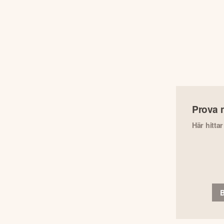
Prova 
Här hitta
B