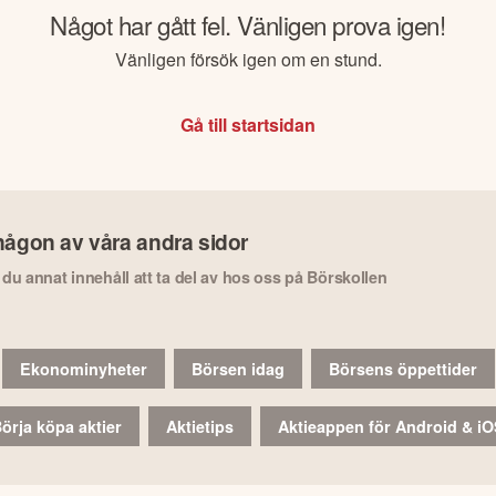
Något har gått fel. Vänligen prova igen!
Vänligen försök igen om en stund.
Gå till startsidan
någon av våra andra sidor
r du annat innehåll att ta del av hos oss på Börskollen
Ekonominyheter
Börsen idag
Börsens öppettider
örja köpa aktier
Aktietips
Aktieappen för Android & i