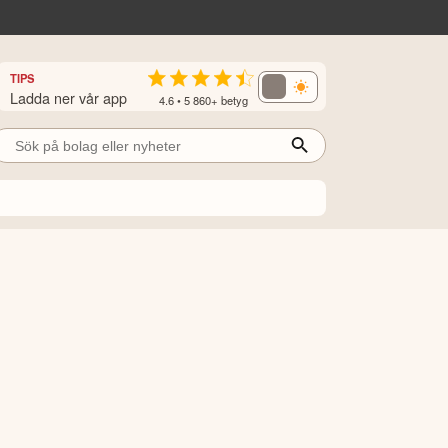
TIPS
Ladda ner vår app
4.6 • 5 860+ betyg