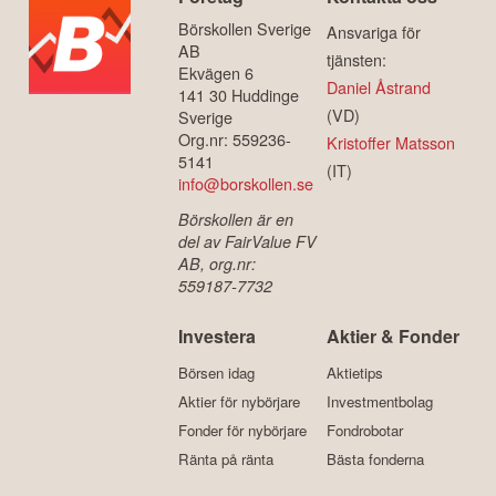
Börskollen Sverige
Ansvariga för
AB
tjänsten:
Ekvägen 6
Daniel Åstrand
141 30 Huddinge
(VD)
Sverige
Org.nr: 559236-
Kristoffer Matsson
5141
(IT)
info@borskollen.se
Börskollen är en
del av FairValue FV
AB, org.nr:
559187-7732
Investera
Aktier & Fonder
Börsen idag
Aktietips
Aktier för nybörjare
Investmentbolag
Fonder för nybörjare
Fondrobotar
Ränta på ränta
Bästa fonderna