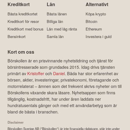
Kreditkort
Lån
Alternativt
Bästa kreditkortet
Bästa lånen
Köpa krypto
Kreditkort för resor
Billiga lån
Bitcoin
Kreditkort med bonus
Lån med låg ränta
Ethereum
Bensinkort
Samla lån
Investera i guld
Kort om oss
Börskollen är en prisvinnande nyhetstidning och tjänst för
börsintresserade som grundades 2015. Idag drivs tjänsten
primärt av
Kristoffer
och
Daniel
. Båda har stor erfarenhet av
börsen, aktier, investeringar, privatekonomi, företagande och
motorrelaterat – ämnen som det frekvent skrivs nyheter om till
Börskollens växande skara läsare. Nyhetsappen som finns
tillgänglig, kostnadsfritt, har under åren laddats ner
hundratusentals gånger och med ett användarbetyg som är
bland de bästa i branschen.
Disclaimer
Börskollen Sverige AB ("Börskollen") är inte finansiella rådgivare, står inte under