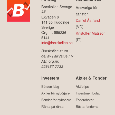
Börskollen Sverige
Ansvariga för
AB
tjänsten:
Ekvägen 6
Daniel Åstrand
141 30 Huddinge
(VD)
Sverige
Org.nr: 559236-
Kristoffer Matsson
5141
(IT)
info@borskollen.se
Börskollen är en
del av FairValue FV
AB, org.nr:
559187-7732
Investera
Aktier & Fonder
Börsen idag
Aktietips
Aktier för nybörjare
Investmentbolag
Fonder för nybörjare
Fondrobotar
Ränta på ränta
Bästa fonderna