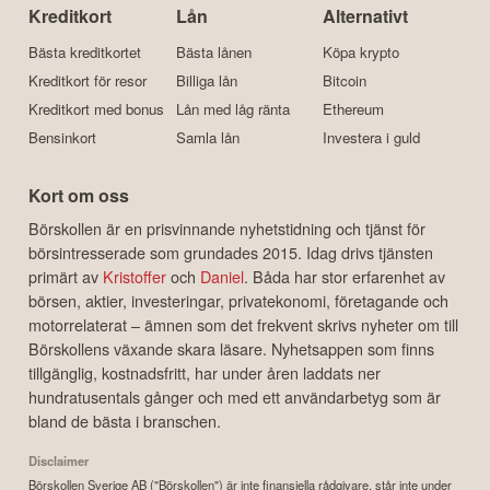
Kreditkort
Lån
Alternativt
Bästa kreditkortet
Bästa lånen
Köpa krypto
Kreditkort för resor
Billiga lån
Bitcoin
Kreditkort med bonus
Lån med låg ränta
Ethereum
Bensinkort
Samla lån
Investera i guld
Kort om oss
Börskollen är en prisvinnande nyhetstidning och tjänst för
börsintresserade som grundades 2015. Idag drivs tjänsten
primärt av
Kristoffer
och
Daniel
. Båda har stor erfarenhet av
börsen, aktier, investeringar, privatekonomi, företagande och
motorrelaterat – ämnen som det frekvent skrivs nyheter om till
Börskollens växande skara läsare. Nyhetsappen som finns
tillgänglig, kostnadsfritt, har under åren laddats ner
hundratusentals gånger och med ett användarbetyg som är
bland de bästa i branschen.
Disclaimer
Börskollen Sverige AB ("Börskollen") är inte finansiella rådgivare, står inte under