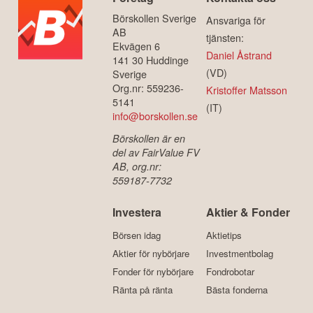
Börskollen Sverige
Ansvariga för
AB
tjänsten:
Ekvägen 6
Daniel Åstrand
141 30 Huddinge
(VD)
Sverige
Org.nr: 559236-
Kristoffer Matsson
5141
(IT)
info@borskollen.se
Börskollen är en
del av FairValue FV
AB, org.nr:
559187-7732
Investera
Aktier & Fonder
Börsen idag
Aktietips
Aktier för nybörjare
Investmentbolag
Fonder för nybörjare
Fondrobotar
Ränta på ränta
Bästa fonderna