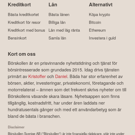
Kreditkort
Lån
Alternativt
Bästa kreditkortet
Bästa lånen
Köpa krypto
Kreditkort för resor
Billiga lån
Bitcoin
Kreditkort med bonus
Lån med låg ränta
Ethereum
Bensinkort
Samla lån
Investera i guld
Kort om oss
Börskollen är en prisvinnande nyhetstidning och tjänst för
börsintresserade som grundades 2015. Idag drivs tjänsten
primärt av
Kristoffer
och
Daniel
. Båda har stor erfarenhet av
börsen, aktier, investeringar, privatekonomi, företagande och
motorrelaterat – ämnen som det frekvent skrivs nyheter om till
Börskollens växande skara läsare. Nyhetsappen som finns
tillgänglig, kostnadsfritt, har under åren laddats ner
hundratusentals gånger och med ett användarbetyg som är
bland de bästa i branschen.
Disclaimer
Börskollen Sverige AB ("Börskollen") är inte finansiella rådgivare, står inte under