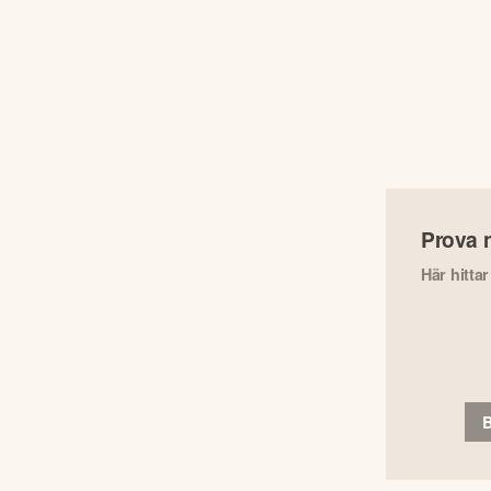
Prova 
Här hitta
B