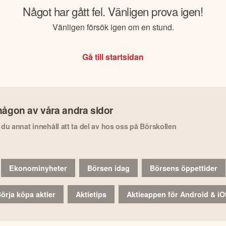
Något har gått fel. Vänligen prova igen!
Vänligen försök igen om en stund.
Gå till startsidan
någon av våra andra sidor
r du annat innehåll att ta del av hos oss på Börskollen
Ekonominyheter
Börsen idag
Börsens öppettider
örja köpa aktier
Aktietips
Aktieappen för Android & i