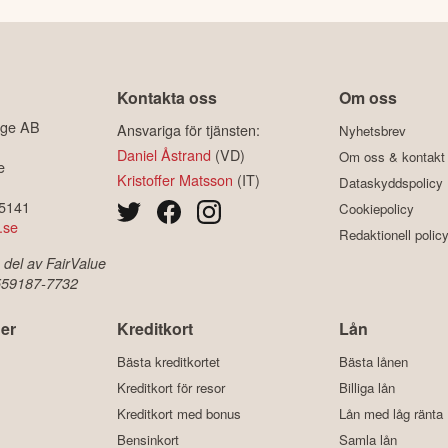
Kontakta oss
Om oss
ige AB
Ansvariga för tjänsten:
Nyhetsbrev
Daniel Åstrand
(VD)
Om oss & kontakt
e
Kristoffer Matsson
(IT)
Dataskyddspolicy
-5141
Cookiepolicy
.se
Redaktionell polic
 del av FairValue
 559187-7732
er
Kreditkort
Lån
Bästa kreditkortet
Bästa lånen
Kreditkort för resor
Billiga lån
Kreditkort med bonus
Lån med låg ränta
Bensinkort
Samla lån