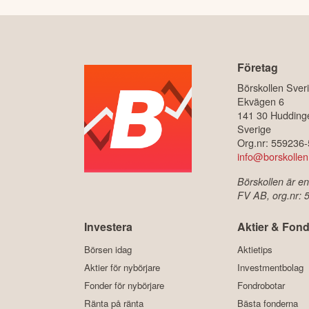
Företag
Börskollen Sver
Ekvägen 6
141 30 Hudding
Sverige
Org.nr: 559236
info@borskollen
Börskollen är en
FV AB, org.nr:
Investera
Aktier & Fond
Börsen idag
Aktietips
Aktier för nybörjare
Investmentbolag
Fonder för nybörjare
Fondrobotar
Ränta på ränta
Bästa fonderna