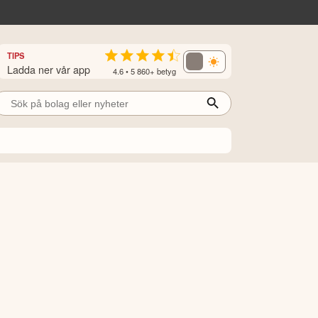
TIPS
Ladda ner vår app
4.6 • 5 860+ betyg