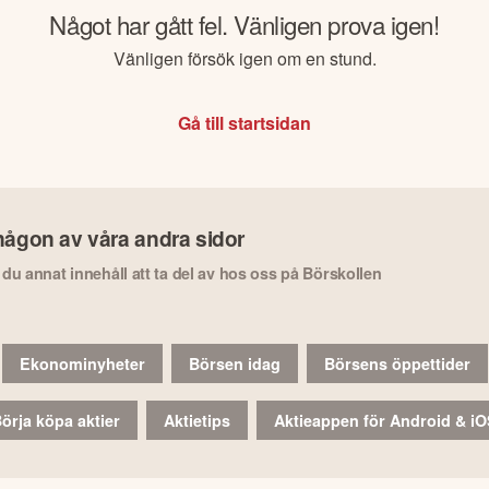
Något har gått fel. Vänligen prova igen!
Vänligen försök igen om en stund.
Gå till startsidan
någon av våra andra sidor
r du annat innehåll att ta del av hos oss på Börskollen
Ekonominyheter
Börsen idag
Börsens öppettider
örja köpa aktier
Aktietips
Aktieappen för Android & i