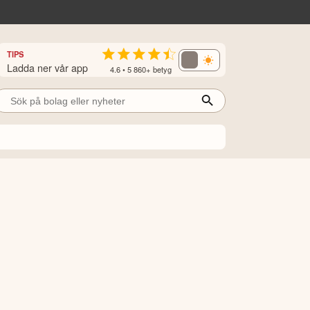
TIPS
Ladda ner vår app
4.6 • 5 860+ betyg