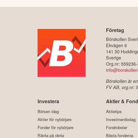
Företag
Börskollen Sver
Ekvägen 6
141 30 Hudding
Sverige
Org.nr: 559236
info@borskollen
Börskollen är en
FV AB, org.nr:
Investera
Aktier & Fond
Börsen idag
Aktietips
Aktier för nybörjare
Investmentbolag
Fonder för nybörjare
Fondrobotar
Ränta på ränta
Bästa fonderna