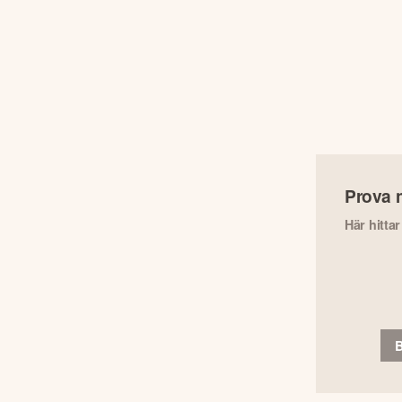
Prova 
Här hitta
B