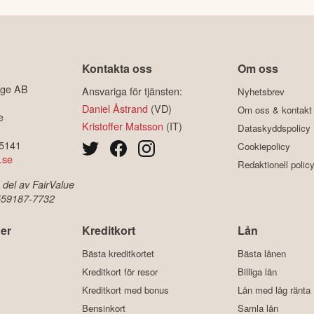
Kontakta oss
Om oss
ige AB
Ansvariga för tjänsten:
Nyhetsbrev
Daniel Åstrand
(VD)
Om oss & kontakt
e
Kristoffer Matsson
(IT)
Dataskyddspolicy
-5141
Cookiepolicy
.se
Redaktionell polic
 del av FairValue
 559187-7732
er
Kreditkort
Lån
Bästa kreditkortet
Bästa lånen
Kreditkort för resor
Billiga lån
Kreditkort med bonus
Lån med låg ränta
Bensinkort
Samla lån