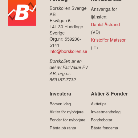
Börskollen Sverige
Ansvariga för
AB
tjänsten:
Ekvägen 6
Daniel Åstrand
141 30 Huddinge
(VD)
Sverige
Org.nr: 559236-
Kristoffer Matsson
5141
(IT)
info@borskollen.se
Börskollen är en
del av FairValue FV
AB, org.nr:
559187-7732
Investera
Aktier & Fonder
Börsen idag
Aktietips
Aktier för nybörjare
Investmentbolag
Fonder för nybörjare
Fondrobotar
Ränta på ränta
Bästa fonderna