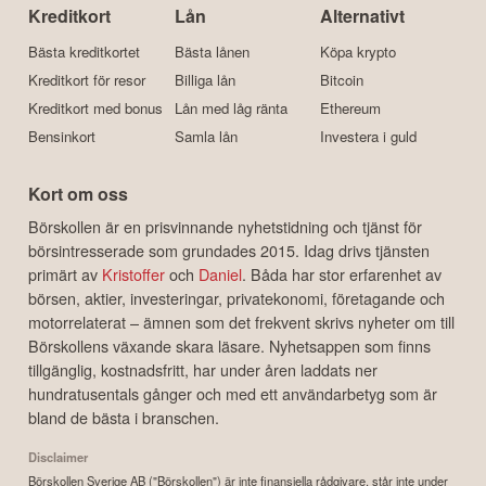
Kreditkort
Lån
Alternativt
Bästa kreditkortet
Bästa lånen
Köpa krypto
Kreditkort för resor
Billiga lån
Bitcoin
Kreditkort med bonus
Lån med låg ränta
Ethereum
Bensinkort
Samla lån
Investera i guld
Kort om oss
Börskollen är en prisvinnande nyhetstidning och tjänst för
börsintresserade som grundades 2015. Idag drivs tjänsten
primärt av
Kristoffer
och
Daniel
. Båda har stor erfarenhet av
börsen, aktier, investeringar, privatekonomi, företagande och
motorrelaterat – ämnen som det frekvent skrivs nyheter om till
Börskollens växande skara läsare. Nyhetsappen som finns
tillgänglig, kostnadsfritt, har under åren laddats ner
hundratusentals gånger och med ett användarbetyg som är
bland de bästa i branschen.
Disclaimer
Börskollen Sverige AB ("Börskollen") är inte finansiella rådgivare, står inte under