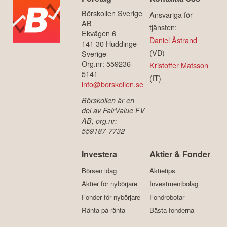
Börskollen Sverige
Ansvariga för
AB
tjänsten:
Ekvägen 6
Daniel Åstrand
141 30 Huddinge
(VD)
Sverige
Org.nr: 559236-
Kristoffer Matsson
5141
(IT)
info@borskollen.se
Börskollen är en
del av FairValue FV
AB, org.nr:
559187-7732
Investera
Aktier & Fonder
Börsen idag
Aktietips
Aktier för nybörjare
Investmentbolag
Fonder för nybörjare
Fondrobotar
Ränta på ränta
Bästa fonderna