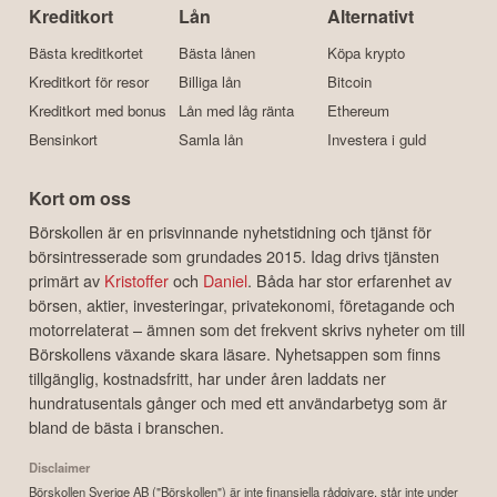
Kreditkort
Lån
Alternativt
Bästa kreditkortet
Bästa lånen
Köpa krypto
Kreditkort för resor
Billiga lån
Bitcoin
Kreditkort med bonus
Lån med låg ränta
Ethereum
Bensinkort
Samla lån
Investera i guld
Kort om oss
Börskollen är en prisvinnande nyhetstidning och tjänst för
börsintresserade som grundades 2015. Idag drivs tjänsten
primärt av
Kristoffer
och
Daniel
. Båda har stor erfarenhet av
börsen, aktier, investeringar, privatekonomi, företagande och
motorrelaterat – ämnen som det frekvent skrivs nyheter om till
Börskollens växande skara läsare. Nyhetsappen som finns
tillgänglig, kostnadsfritt, har under åren laddats ner
hundratusentals gånger och med ett användarbetyg som är
bland de bästa i branschen.
Disclaimer
Börskollen Sverige AB ("Börskollen") är inte finansiella rådgivare, står inte under