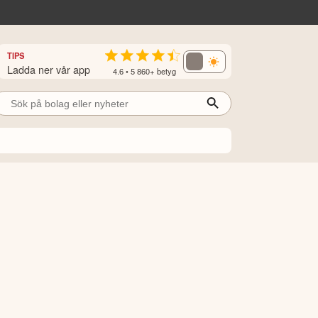
TIPS
Ladda ner vår app
4.6 • 5 860+ betyg