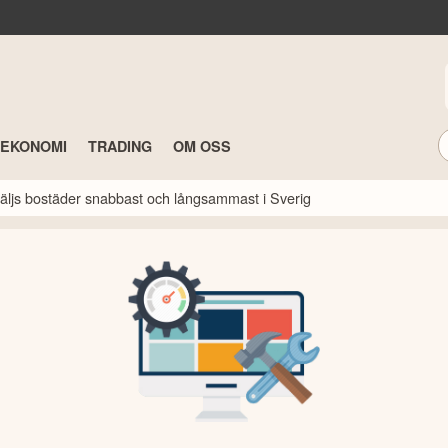
TEKONOMI
TRADING
OM OSS
 säljs bostäder snabbast och långsammast i Sverig