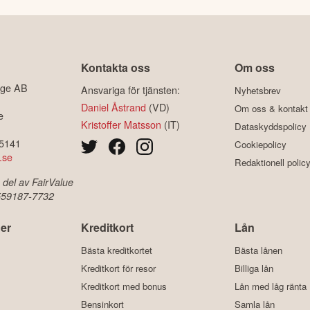
Kontakta oss
Om oss
ige AB
Ansvariga för tjänsten:
Nyhetsbrev
Daniel Åstrand
(VD)
Om oss & kontakt
e
Kristoffer Matsson
(IT)
Dataskyddspolicy
-5141
Cookiepolicy
.se
Redaktionell polic
 del av FairValue
 559187-7732
er
Kreditkort
Lån
Bästa kreditkortet
Bästa lånen
Kreditkort för resor
Billiga lån
Kreditkort med bonus
Lån med låg ränta
Bensinkort
Samla lån