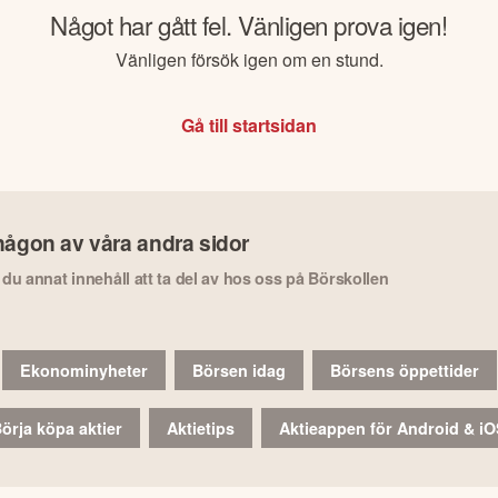
Något har gått fel. Vänligen prova igen!
Vänligen försök igen om en stund.
Gå till startsidan
någon av våra andra sidor
r du annat innehåll att ta del av hos oss på Börskollen
Ekonominyheter
Börsen idag
Börsens öppettider
örja köpa aktier
Aktietips
Aktieappen för Android & i