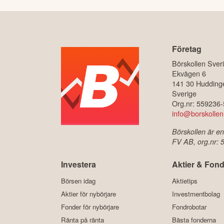
Företag
Börskollen Sver
Ekvägen 6
141 30 Hudding
Sverige
Org.nr: 559236
info@borskollen
Börskollen är en
FV AB, org.nr:
Investera
Aktier & Fond
Börsen idag
Aktietips
Aktier för nybörjare
Investmentbolag
Fonder för nybörjare
Fondrobotar
Ränta på ränta
Bästa fonderna