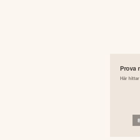
Prova 
Här hitta
B