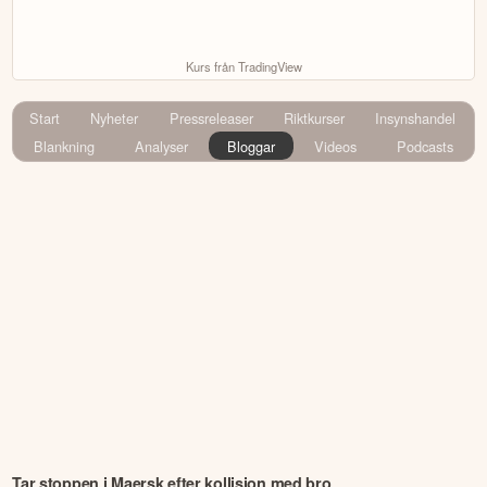
Kurs från TradingView
Start
Nyheter
Pressreleaser
Riktkurser
Insynshandel
Blankning
Analyser
Bloggar
Videos
Podcasts
Tar stoppen i Maersk efter kollision med bro