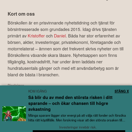
Kort om oss
Börskollen är en prisvinnande nyhetstidning och tjänst för
börsintresserade som grundades 2015. Idag drivs tjänsten
primärt av
Kristoffer
och
Daniel
. Båda har stor erfarenhet av
börsen, aktier, investeringar, privatekonomi, företagande och
motorrelaterat – ämnen som det frekvent skrivs nyheter om till
Börskollens växande skara läsare. Nyhetsappen som finns
tillgänglig, kostnadsfritt, har under åren laddats ner
hundratusentals gånger och med ett användarbetyg som är
bland de bästa i branschen.
Disclaimer
KOM IGÅNG
STÄNG X
Börskollen Sverige AB ("Börskollen") är inte finansiella rådgivare, står inte under
Så blir du av med den största risken i ditt
finansinspektionens tillsyn och ger inga råd till dig. Detta innebär att
sparande – och ökar chansen till högre
investeringsbeslut baserade på information som direkt eller indirekt härrörande
avkastning
från Börskollen eller personer med koppling till Börskollen, alltid fattas
självständigt av investeraren. Börskollen frånsäger sig allt ansvar för eventuell
Många sparare lägger stor energi på att välja rätt fonder och försöka
förlust eller skada av vad slag det må vara som grundar sig på användandet av
hitta rätt köptillfälle. Men forskning visar att den största orsaken till
utebliven avkastning...
material härrörande från tjänsten Börskollen.
Investeringar innebär risk.