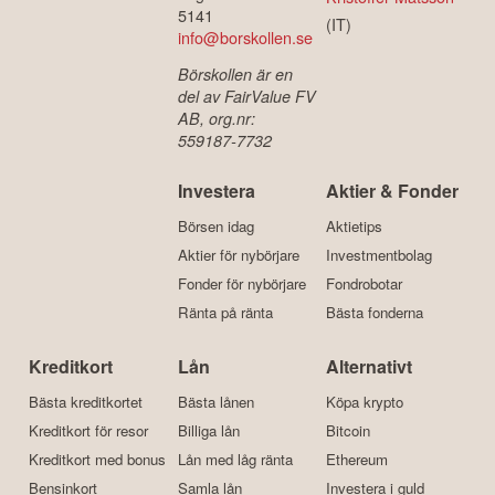
5141
(IT)
info@borskollen.se
Börskollen är en
del av FairValue FV
AB, org.nr:
559187-7732
Investera
Aktier & Fonder
Börsen idag
Aktietips
Aktier för nybörjare
Investmentbolag
Fonder för nybörjare
Fondrobotar
Ränta på ränta
Bästa fonderna
Kreditkort
Lån
Alternativt
Bästa kreditkortet
Bästa lånen
Köpa krypto
Kreditkort för resor
Billiga lån
Bitcoin
Kreditkort med bonus
Lån med låg ränta
Ethereum
Bensinkort
Samla lån
Investera i guld