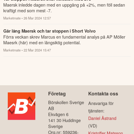
Maersk inledde dagen med en uppgång på +2%, men föll sedan
kraftigt med som mest -7.
Marketmate
• 26 Mar 2024 12:57
Går lång Maersk och tar stoppen i Short Volvo
Förra veckan skrev Marcus en fundamental analys på AP Möller
Maesrk (här) med en långsiktig potential.
Marketmate
• 22 Mar 2024 15:47
Företag
Kontakta oss
Börskollen Sverige
Ansvariga för
AB
tjänsten:
Ekvägen 6
Daniel Åstrand
141 30 Huddinge
(VD)
Sverige
Org.nr: 559236-
Kristoffer Matsson