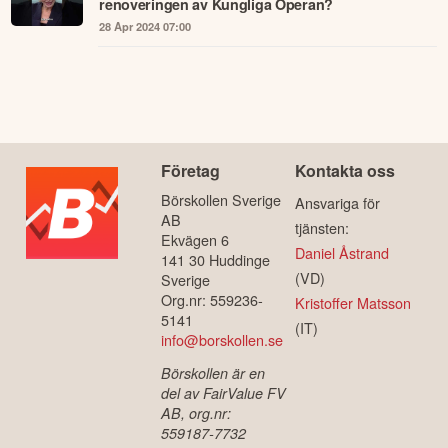
renoveringen av Kungliga Operan?
28 Apr 2024 07:00
Företag
Kontakta oss
Börskollen Sverige
Ansvariga för
AB
tjänsten:
Ekvägen 6
Daniel Åstrand
141 30 Huddinge
(VD)
Sverige
Org.nr: 559236-
Kristoffer Matsson
5141
(IT)
info@borskollen.se
Börskollen är en
del av FairValue FV
AB, org.nr:
559187-7732