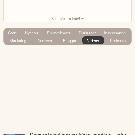
Kurs från TradingView
Start
Nyheter
Pressreleaser
Riktkurser
Insynshandel
Blankning
Analyser
Bloggar
Videos
Podcasts
Omvänd vinstvarning från e-handlare – vd:n