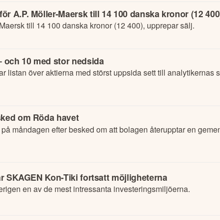
r A.P. Möller-Maersk till 14 100 danska kronor (12 400)
Maersk till 14 100 danska kronor (12 400), upprepar sälj.
 – och 10 med stor nedsida
stan över aktierna med störst uppsida sett till analytikernas sn
esked om Röda havet
 på måndagen efter besked om att bolagen återupptar en geme
tar SKAGEN Kon-Tiki fortsatt möjligheterna
erigen en av de mest intressanta investeringsmiljöerna.