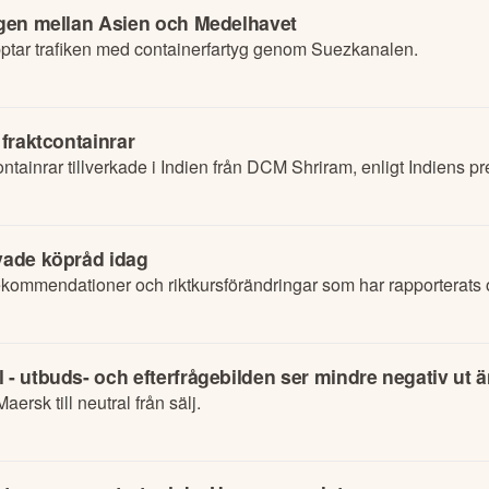
vägen mellan Asien och Medelhavet
tar trafiken med containerfartyg genom Suezkanalen.
 fraktcontainrar
ntainrar tillverkade i Indien från DCM Shriram, enligt Indiens pr
nyade köpråd idag
ommendationer och riktkursförändringar som har rapporterats o
 - utbuds- och efterfrågebilden ser mindre negativ ut ä
sk till neutral från sälj.