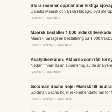
Stora rederier öppnar åter viktiga sjö
Danska Maersk och tyska Hapag-Lloyd återupp
Börskollen
• 06 Jul 10:57
Maersk beställer 1 000 indisktillverkade
Maersk har lagt en beställning på 1 000 fraktco
Finwire / Börskollen
• 03 Jul 13:52
Analytikerkåren: Aktierna som fått för
Nedan finner du en summering av de analysrek
Börskollen
• 03 Jul 13:00
Goldman Sachs höjer Maersk till neutral
Goldman Sachs höjer rekommendationen för Maer
Finwire / Börskollen
• 03 Jul 08:16