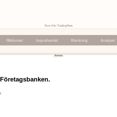
Kurs från TradingView
Riktkurser
Insynshandel
Blankning
Analyser