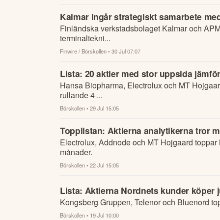
Kalmar ingår strategiskt samarbete m
Finländska verkstadsbolaget Kalmar och APM Te
terminaltekni...
Finwire / Börskollen
• 30 Jul 07:07
Lista: 20 aktier med stor uppsida jämfö
Hansa Biopharma, Electrolux och MT Hojgaard to
rullande 4 ...
Börskollen
• 29 Jul 15:05
Topplistan: Aktierna analytikerna tror m
Electrolux, Addnode och MT Hojgaard toppar list
månader.
Börskollen
• 22 Jul 15:05
Lista: Aktierna Nordnets kunder köper 
Kongsberg Gruppen, Telenor och Bluenord top
Börskollen
• 19 Jul 10:00