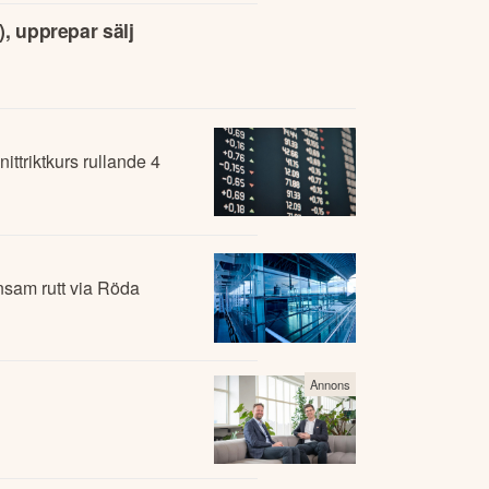
, upprepar sälj
ittriktkurs rullande 4
nsam rutt via Röda
Annons