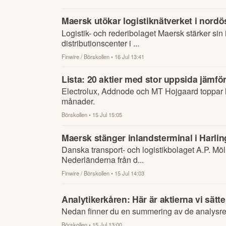
Maersk utökar logistiknätverket i nordös
Logistik- och rederibolaget Maersk stärker sin
distributionscenter i ...
Finwire / Börskollen
• 16 Jul 13:41
Lista: 20 aktier med stor uppsida jämfö
Electrolux, Addnode och MT Hojgaard toppar list
månader.
Börskollen
• 15 Jul 15:05
Maersk stänger inlandsterminal i Harli
Danska transport- och logistikbolaget A.P. Möller-Maersk upphör med verksamheten vid inlandsterminalen HOV Harlingen i
Nederländerna från d...
Finwire / Börskollen
• 15 Jul 14:03
Analytikerkåren: Här är aktierna vi sätte
Nedan finner du en summering av de analysrek
Börskollen
• 15 Jul 13:00