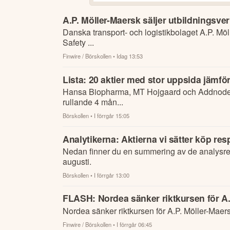
A.P. Möller-Maersk säljer utbildningsve
Danska transport- och logistikbolaget A.P. Möller-Maersk har ingått avtal om att sälja Maersk Training och dotterbolaget Maersk H2S
Safety ...
Finwire / Börskollen
• Idag 13:53
Lista: 20 aktier med stor uppsida jämfö
Hansa Biopharma, MT Hojgaard och Addnode topp
rullande 4 mån...
Börskollen
• I förrgår 15:05
Analytikerna: Aktierna vi sätter köp res
Nedan finner du en summering av de analysre
augusti.
Börskollen
• I förrgår 13:00
FLASH: Nordea sänker riktkursen för A.P
Nordea sänker riktkursen för A.P. Möller-Maers
Finwire / Börskollen
• I förrgår 06:45