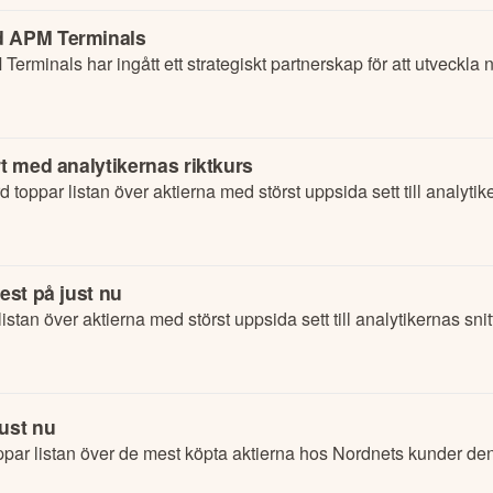
ed APM Terminals
rminals har ingått ett strategiskt partnerskap för att utveckla 
rt med analytikernas riktkurs
ppar listan över aktierna med störst uppsida sett till analytiker
est på just nu
an över aktierna med störst uppsida sett till analytikernas snitt
just nu
par listan över de mest köpta aktierna hos Nordnets kunder de