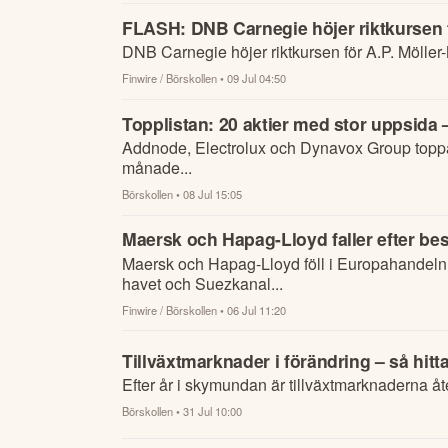
FLASH: DNB Carnegie höjer riktkursen fö
DNB Carnegie höjer riktkursen för A.P. Möller-
Finwire / Börskollen
• 09 Jul 04:50
Topplistan: 20 aktier med stor uppsida
Addnode, Electrolux och Dynavox Group toppar li
månade...
Börskollen
• 08 Jul 15:05
Maersk och Hapag-Lloyd faller efter b
Maersk och Hapag-Lloyd föll i Europahandeln
havet och Suezkanal...
Finwire / Börskollen
• 06 Jul 11:20
Tillväxtmarknader i förändring – så hit
Efter år i skymundan är tillväxtmarknaderna åt
Börskollen
• 31 Jul 10:00