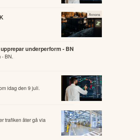
Annons
EK
), upprepar underperform - BN
 - BN.
m idag den 9 juli.