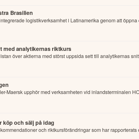
tra Brasilien
 integrerade logistikverksamhet i Latinamerika genom att öppna e
rt med analytikernas riktkurs
an över aktierna med störst uppsida sett till analytikernas snitt
ngen
r köp och sälj på idag
ommendationer och riktkursförändringar som har rapporterats o