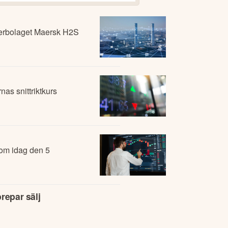
as snittriktkurs
 om idag den 5
repar sälj