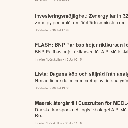
Investeringsmöjlighet: Zenergy tar in 
Zenergy genomför en företrädesemission om 
Börskollen
• 30 Jul 17:28
FLASH: BNP Paribas höjer riktkursen för
BNP Paribas höjer riktkursen för A.P. Möller-
Finwire / Börskollen
• 15 Jul 05:15
Lista: Dagens köp och säljråd från anal
Nedan finner du en summering av de analysrek
Börskollen
• 09 Jul 13:00
Maersk återgår till Suezrutten för MECL-
Danska transport- och logistikbolaget A.P. Möller-Maersk gör strukturella förändringar i sin MECL-tjänst och låter trafiken åter gå via
Röd...
Finwire / Börskollen
• 09 Jul 11:10