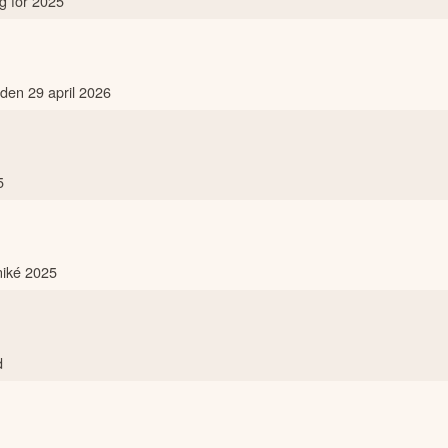
g för 2025
 den 29 april 2026
5
niké 2025
d