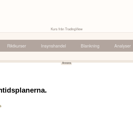
Kurs från TradingView
Riktkurser
Insynshandel
Blankning
Analyser