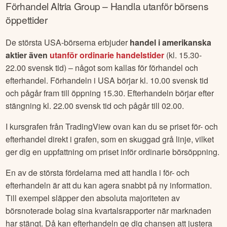
Förhandel
Altria Group
– Handla utanför börsens
öppettider
De största USA-börserna erbjuder
handel i amerikanska
aktier även
utanför ordinarie handelstider
(kl. 15.30-
22.00 svensk tid) – något som kallas för förhandel och
efterhandel. Förhandeln i USA börjar kl. 10.00 svensk tid
och pågår fram till öppning 15.30. Efterhandeln börjar efter
stängning kl. 22.00 svensk tid och pågår till 02.00.
I kursgrafen från TradingView ovan kan du se priset för- och
efterhandel direkt i grafen, som en skuggad grå linje, vilket
ger dig en uppfattning om priset inför ordinarie börsöppning.
En av de största fördelarna med att handla i för- och
efterhandeln är att du kan agera snabbt på ny information.
Till exempel släpper den absoluta majoriteten av
börsnoterade bolag sina kvartalsrapporter när marknaden
har stängt. Då kan efterhandeln ge dig chansen att justera