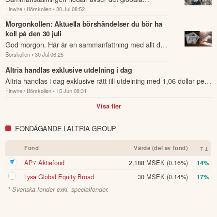
Finwire / Börskollen
• 30 Jul 08:52
börsinformationsföretaget Factsets
analytikerkonsensus för amerikanska bolag som
Morgonkollen: Aktuella börshändelser du bör ha
koll på den 30 juli
senare i dag lämn...
God morgon. Här är en sammanfattning med allt du
Börskollen
• 30 Jul 06:25
behöver veta om nattens händelser och kommande
dagens viktigaste händelser på börsen.
Altria handlas exklusive utdelning i dag
Altria handlas i dag exklusive rätt till utdelning med 1,06 dollar per
Finwire / Börskollen
• 15 Jun 08:31
aktie.
Visa fler
FONDÄGANDE I ALTRIA GROUP
Fond
Värde (del av fond)
↑↓
AP7 Aktiefond
2,188 MSEK
(0.16%)
14%
Lysa Global Equity Broad
30 MSEK
(0.14%)
17%
* Svenska fonder exkl. specialfonder.