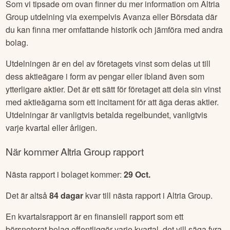
Som vi tipsade om ovan finner du mer information om
Altria
Group
utdelning via exempelvis Avanza eller Börsdata där
du kan finna mer omfattande historik och jämföra med andra
bolag.
Utdelningen är en del av företagets vinst som delas ut till
dess aktieägare i form av pengar eller ibland även som
ytterligare aktier. Det är ett sätt för företaget att dela sin vinst
med aktieägarna som ett incitament för att äga deras aktier.
Utdelningar är vanligtvis betalda regelbundet, vanligtvis
varje kvartal eller årligen.
När kommer
Altria Group
rapport
Nästa rapport i bolaget kommer:
29 Oct
.
Det är altså
84
dagar
kvar till nästa rapport i
Altria Group
.
En kvartalsrapport är en finansiell rapport som ett
börsnoterat bolag offentliggör varje kvartal, det vill säga fyra