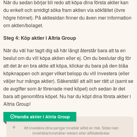
När du sedan börjar bli redo att köpa dina första aktier kan
du enkelt och smidigt söka fram aktien via sökfältet (övre
högre hörnet). På aktiesidan finner du även mer information
om aktien/bolaget.
Steg 4: Köp aktier i
Altria Group
När du väl har tagit dig så här långt återstår bara att ta en
beslut om du vill köpa aktien eller ej. Om du beslutar dig för
att det är en bra aktie att köpa, klickar du bara på den blåa
köpknappen och anger vilket belopp du vill investera (eller
väljer hur många aktier). Säkerställ att allt ser rätt ut (samt se
de avgifter som är förenade med köpet) och sedan är det
bara att genomföra köpet. Nu har du köpt dina första aktier i
Altria Group
!
Handla aktier i Altria Group
Att investera dina pengar innebär alltid en risk. Sidan kan
innehålla/innehåller reklam eller affiliatelänkar.