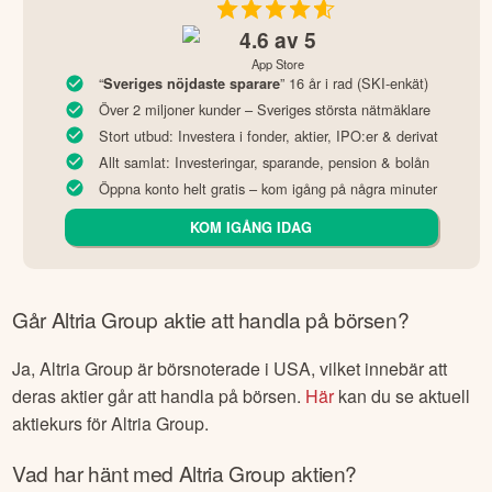
4.6
av 5
App Store
“
” 16 år i rad (SKI-enkät)
Sveriges nöjdaste sparare
Över 2 miljoner kunder – Sveriges största nätmäklare
Stort utbud: Investera i fonder, aktier, IPO:er & derivat
Allt samlat: Investeringar, sparande, pension & bolån
Öppna konto helt gratis – kom igång på några minuter
KOM IGÅNG IDAG
Går
Altria Group
aktie att handla på börsen?
Ja,
Altria Group
är börsnoterade
i USA
, vilket innebär att
deras aktier går att handla på börsen.
Här
kan du se aktuell
aktiekurs för
Altria Group
.
Vad har hänt med
Altria Group
aktien?