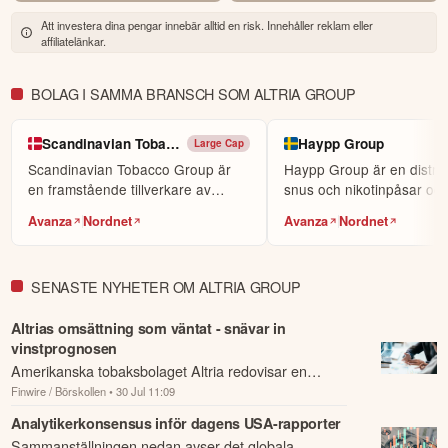
världens största sociala investerarforum.
Att investera dina pengar innebär alltid en risk. Innehåller reklam eller
affiliatelänkar.
ÖPPNA KONTO
KOPIERA TOPPINVESTERARE
BOLAG I SAMMA BRANSCH SOM ALTRIA GROUP
eToro är en investeringsplattform för flera tillgångsslag. Värdet på
dina investeringar kan gå upp eller ner. Du riskerar ditt kapital.
Scandinavian Tobacco
Haypp Group
Large Cap
Scandinavian Tobacco Group är
Haypp Group är en distrib
en framstående tillverkare av
snus och nikotinpåsar och
cigarrer och andra t...
sina produkter...
Avanza
Nordnet
Avanza
Nordnet
SENASTE NYHETER OM ALTRIA GROUP
Altrias omsättning som väntat - snävar in
vinstprognosen
Amerikanska tobaksbolaget Altria redovisar en
Finwire / Börskollen
• 30 Jul 11:09
rapport för det andra kvartalet som är i linje med
förväntningarna.
Analytikerkonsensus inför dagens USA-rapporter
Sammanställningen nedan avser det globala