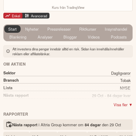
Kurs från TradingView
Enkel
Avancerad
Start
Nyheter
Pressreleaser
Riktkurser
Insynshandel
Blankning
Analyser
Bloggar
Videos
Podcasts
Att investera dina pengar innebär alltid en risk. Sidan kan innehålla/innehåller
reklam eller affiliatelänkar.
OM AKTIEN
Sektor
Dagligvaror
Bransch
Tobak
Lista
NYSE
Nästa rapport
29 Oct - 84 dagar kvar
Direkavkastning
6.21%
Visa fler ▼
Utdelning summa
4.24
RAPPORTER
Namn
Altria Group
i Altria Group kommer
om
den
29 Oct
Nästa rapport
84 dagar
Ticker
MO
Status
Noterad