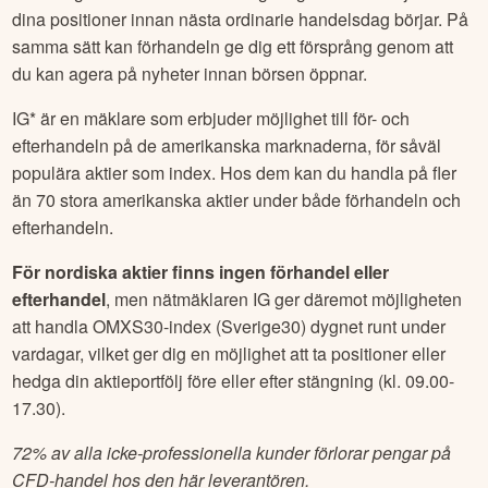
dina positioner innan nästa ordinarie handelsdag börjar. På
samma sätt kan förhandeln ge dig ett försprång genom att
du kan agera på nyheter innan börsen öppnar.
IG* är en mäklare som erbjuder möjlighet till för- och
efterhandeln på de amerikanska marknaderna, för såväl
populära aktier som index. Hos dem kan du handla på fler
än 70 stora amerikanska aktier under både förhandeln och
efterhandeln.
För nordiska aktier finns ingen förhandel eller
efterhandel
, men nätmäklaren IG ger däremot möjligheten
att handla OMXS30-index (Sverige30) dygnet runt under
vardagar, vilket ger dig en möjlighet att ta positioner eller
hedga din aktieportfölj före eller efter stängning (kl. 09.00-
17.30).
72% av alla icke-professionella kunder förlorar pengar på
CFD-handel hos den här leverantören.