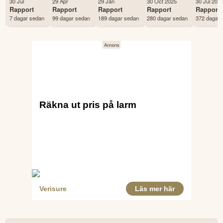
30 Jul
29 Apr
29 Jan
30 Oct 2025
30 Jul 202
Land
USA
Rapport
Rapport
Rapport
Rapport
Rapport
7 dagar sedan
99 dagar sedan
189 dagar sedan
280 dagar sedan
372 dagar 
Första handelsdag
31 May 1972
Antal ägare Avanza
2,213 st
Antal ägare Nordnet
2,485 st