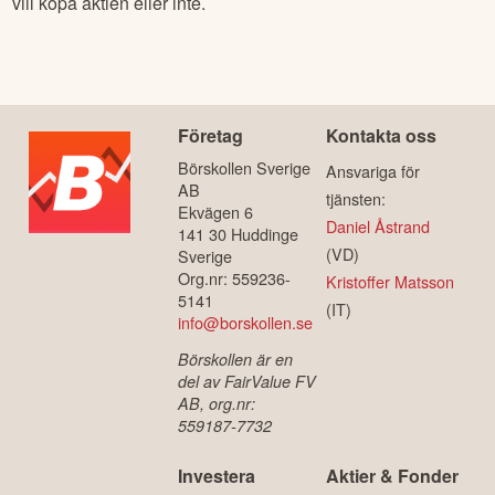
vill köpa aktien eller inte.
Företag
Kontakta oss
Börskollen Sverige
Ansvariga för
AB
tjänsten:
Ekvägen 6
Daniel Åstrand
141 30 Huddinge
(VD)
Sverige
Org.nr: 559236-
Kristoffer Matsson
5141
(IT)
info@borskollen.se
Börskollen är en
del av FairValue FV
AB, org.nr:
559187-7732
Investera
Aktier & Fonder