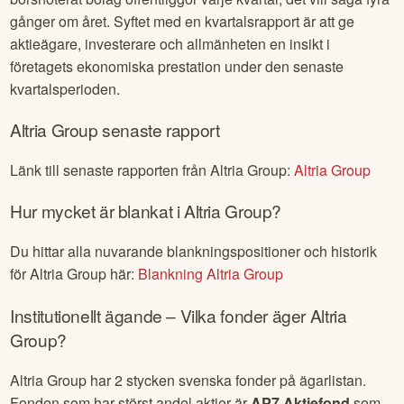
gånger om året. Syftet med en kvartalsrapport är att ge
aktieägare, investerare och allmänheten en insikt i
företagets ekonomiska prestation under den senaste
kvartalsperioden.
Altria Group
senaste rapport
Länk till senaste rapporten från
Altria Group
:
Altria Group
Hur mycket är blankat i
Altria Group
?
Du hittar alla nuvarande blankningspositioner och historik
för
Altria Group
här:
Blankning
Altria Group
Institutionellt ägande – Vilka fonder äger
Altria
Group
?
Altria Group
har
2
stycken svenska fonder på ägarlistan.
Fonden som har störst andel aktier är
AP7 Aktiefond
som