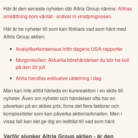
Här är den senaste nyheten där
Altria Group
nämns:
Altrias
omsättning som väntat - snävar in vinstprognosen
.
Här är tre nyheter till som kan förklara vad som hänt med
Altria Group
aktien:
Analytikerkonsensus inför dagens USA-rapporter
Morgonkollen: Aktuella börshändelser du bör ha koll
på den 30 juli
Altria handlas exklusive utdelning i dag
Man kan inte alltid härleda en kursreaktion i en aktie till
nyheter. Även om nyheter och händelser ofta har en
påverkan på en akties pris, finns det flera faktorer och
komplexiteter som kan påverka aktiemarknaden. Men i
vissa fall kan det ge dig en ledtråd till vad som hänt.
Varför sjunker
Altria Group
aktien - är den