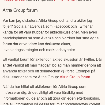
Altria Group
forum
Var kan jag diskutera
Altria Group
och andra aktier jag
följer? Sociala nätverk så som Facebook och Twitter är
kända för att vara hubbar för aktiediskussioner. Men även
handelsplatser så som Avanza och Nordnet har sina egna
forum där användare kan diskutera aktier,
investeringsstrategier och marknadsnyheter.
Ett vanligt forum för aktier och aktiediskussion är Twitter. Där
är det vanligt att man "taggar" bolag man nämner genom att
använda ticker och ett dollartecken ($) först. Exempel på
diskussioner som rör
Altria Group
:
Altria Group
forum
.
När du har hittat ett aktieforum för
Altria Group
som
intresserar dig, är det viktigt att vara försiktig med
informationen du delar och att göra din egen efterforskning.
Inte all information på dessa forum är nödvändigtvis korrekt