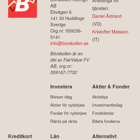
Ansvariga för
AB
tjänsten:
Ekvägen 6
Daniel Åstrand
141 30 Huddinge
(VD)
Sverige
Org.nr: 559236-
Kristoffer Matsson
5141
(IT)
info@borskollen.se
Börskollen är en
del av FairValue FV
AB, org.nr:
559187-7732
Investera
Aktier & Fonder
Börsen idag
Aktietips
Aktier för nybörjare
Investmentbolag
Fonder för nybörjare
Fondrobotar
Ränta på ränta
Bästa fonderna
Kreditkort
Lån
Alternativt