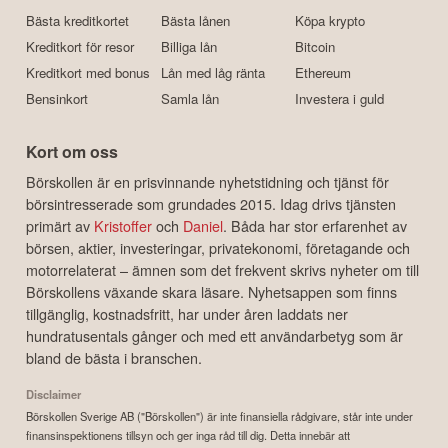
Bästa kreditkortet
Bästa lånen
Köpa krypto
Kreditkort för resor
Billiga lån
Bitcoin
Kreditkort med bonus
Lån med låg ränta
Ethereum
Bensinkort
Samla lån
Investera i guld
Kort om oss
Börskollen är en prisvinnande nyhetstidning och tjänst för
börsintresserade som grundades 2015. Idag drivs tjänsten
primärt av
Kristoffer
och
Daniel
. Båda har stor erfarenhet av
börsen, aktier, investeringar, privatekonomi, företagande och
motorrelaterat – ämnen som det frekvent skrivs nyheter om till
Börskollens växande skara läsare. Nyhetsappen som finns
tillgänglig, kostnadsfritt, har under åren laddats ner
hundratusentals gånger och med ett användarbetyg som är
bland de bästa i branschen.
Disclaimer
Börskollen Sverige AB ("Börskollen") är inte finansiella rådgivare, står inte under
finansinspektionens tillsyn och ger inga råd till dig. Detta innebär att