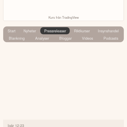
Kurs från TradingView
Start
Nyheter
Pressreleaser
Riktkurser
Insynshandel
Blankning
Analyser
Bloggar
Videos
Podcasts
Igår 12:23