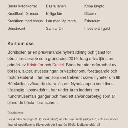
Bästa kreditkortet
Bästa lånen
Köpa krypto
Kreditkort för resor
Billiga lån
Bitcoin
Kreditkort med bonus
Lån med låg ränta
Ethereum
Bensinkort
Samla lån
Investera i guld
Kort om oss
Börskollen är en prisvinnande nyhetstidning och tjänst för
börsintresserade som grundades 2015. Idag drivs tjänsten
primärt av
Kristoffer
och
Daniel
. Båda har stor erfarenhet av
börsen, aktier, investeringar, privatekonomi, företagande och
motorrelaterat – ämnen som det frekvent skrivs nyheter om till
Börskollens växande skara läsare. Nyhetsappen som finns
tillgänglig, kostnadsfritt, har under åren laddats ner
hundratusentals gånger och med ett användarbetyg som är
bland de bästa i branschen.
Disclaimer
Börskollen Sverige AB ("Börskollen") är inte finansiella rådgivare, står inte under
finansinspektionens tillsyn och ger inga råd till dig. Detta innebär att