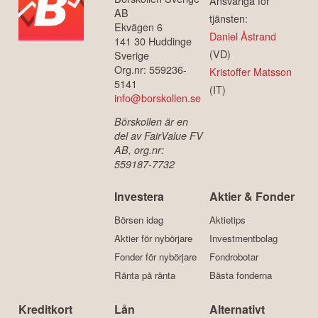
Ansvariga för
AB
tjänsten:
Ekvägen 6
Daniel Åstrand
141 30 Huddinge
(VD)
Sverige
Org.nr: 559236-
Kristoffer Matsson
5141
(IT)
info@borskollen.se
Börskollen är en
del av FairValue FV
AB, org.nr:
559187-7732
Investera
Aktier & Fonder
Börsen idag
Aktietips
Aktier för nybörjare
Investmentbolag
Fonder för nybörjare
Fondrobotar
Ränta på ränta
Bästa fonderna
Kreditkort
Lån
Alternativt