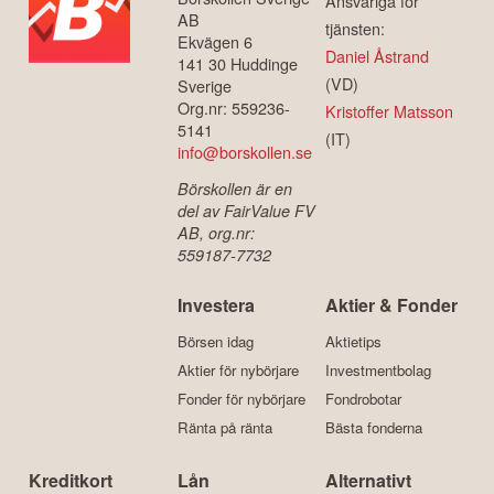
Ansvariga för
AB
tjänsten:
Ekvägen 6
Daniel Åstrand
141 30 Huddinge
(VD)
Sverige
Org.nr: 559236-
Kristoffer Matsson
5141
(IT)
info@borskollen.se
Börskollen är en
del av FairValue FV
AB, org.nr:
559187-7732
Investera
Aktier & Fonder
Börsen idag
Aktietips
Aktier för nybörjare
Investmentbolag
Fonder för nybörjare
Fondrobotar
Ränta på ränta
Bästa fonderna
Kreditkort
Lån
Alternativt