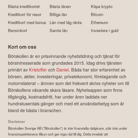
Bästa kreditkortet
Bästa lånen
Köpa krypto
Kreditkort för resor
Billiga lån
Bitcoin
Kreditkort med bonus
Lån med låg ränta
Ethereum
Bensinkort
Samla lån
Investera i guld
Kort om oss
Börskollen är en prisvinnande nyhetstidning och tjänst för
börsintresserade som grundades 2015. Idag drivs tjänsten
primärt av
Kristoffer
och
Daniel
. Båda har stor erfarenhet av
börsen, aktier, investeringar, privatekonomi, företagande och
motorrelaterat – ämnen som det frekvent skrivs nyheter om till
Börskollens växande skara läsare. Nyhetsappen som finns
tillgänglig, kostnadsfritt, har under åren laddats ner
hundratusentals gånger och med ett användarbetyg som är
bland de bästa i branschen.
Disclaimer
Börskollen Sverige AB ("Börskollen") är inte finansiella rådgivare, står inte under
finansinspektionens tillsyn och ger inga råd till dig. Detta innebär att