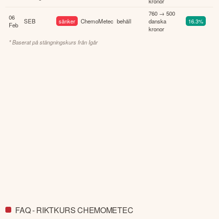
kronor
760 → 500
06
SEB
sänker
ChemoMetec
behåll
danska
16.3%
Feb
kronor
* Baserat på stängningskurs från
Igår
FAQ - RIKTKURS CHEMOMETEC