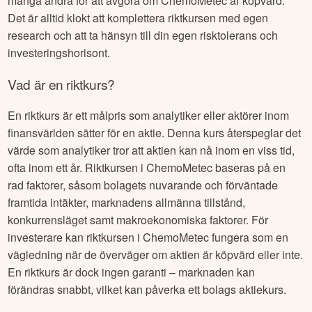
många andra för att avgöra om
ChemoMetec
är köpvärd.
Det är alltid klokt att komplettera riktkursen med egen
research och att ta hänsyn till din egen risktolerans och
investeringshorisont.
Vad är en riktkurs?
En riktkurs är ett målpris som analytiker eller aktörer inom
finansvärlden sätter för en aktie. Denna kurs återspeglar det
värde som analytiker tror att aktien kan nå inom en viss tid,
ofta inom ett år. Riktkursen i
ChemoMetec
baseras på en
rad faktorer, såsom bolagets nuvarande och förväntade
framtida intäkter, marknadens allmänna tillstånd,
konkurrensläget samt makroekonomiska faktorer. För
investerare kan riktkursen i
ChemoMetec
fungera som en
vägledning när de överväger om aktien är köpvärd eller inte.
En riktkurs är dock ingen garanti – marknaden kan
förändras snabbt, vilket kan påverka ett bolags aktiekurs.