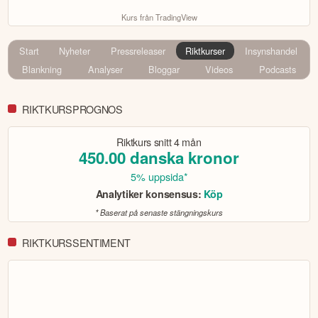
Kurs från TradingView
Start
Nyheter
Pressreleaser
Riktkurser
Insynshandel
Blankning
Analyser
Bloggar
Videos
Podcasts
RIKTKURSPROGNOS
Riktkurs snitt
4 mån
450.00
danska kronor
5% uppsida*
Analytiker konsensus:
Köp
* Baserat på senaste stängningskurs
RIKTKURSSENTIMENT