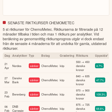
SENASTE RIKTKURSER CHEMOMETEC
5 st riktkurser för ChemoMetec
. Riktkurserna är filtrerade på 12
månader tillbaka i tiden och max 1 riktkurs per analytiker. Vid
beräkning av genomsnittlig riktkursprognos utgår vi dock endast
från de senaste 4 månaderna för att undvika för gamla, utdaterad
riktkurser.
Dag
Analytiker
Typ
Bolag
Gradering
Riktkurs
Uppsida*
550 → 450
21
Nordea
sänker
ChemoMetec
köp
danska
4.7%
Apr
kronor
840 → 635
27
Danske
sänker
ChemoMetec
köp
danska
47.7%
Mar
Bank
kronor
970 → 900
23
Berenberg
sänker
ChemoMetec
köp
danska
109.3%
Feb
kronor
875 → 725
06
DNB
sänker
ChemoMetec
köp
danska
68.6%
Feb
Carnegie