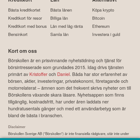
Bästa kreditkortet
Bästa lånen
Köpa krypto
Kreditkort för resor
Billiga lån
Bitcoin
Kreditkort med bonus
Lån med låg ränta
Ethereum
Bensinkort
Samla lån
Investera i guld
Kort om oss
Börskollen är en prisvinnande nyhetstidning och tjänst för
börsintresserade som grundades 2015. Idag drivs tjänsten
primärt av
Kristoffer
och
Daniel
. Båda har stor erfarenhet av
börsen, aktier, investeringar, privatekonomi, företagande och
motorrelaterat – ämnen som det frekvent skrivs nyheter om till
Börskollens växande skara läsare. Nyhetsappen som finns
tillgänglig, kostnadsfritt, har under åren laddats ner
hundratusentals gånger och med ett användarbetyg som är
bland de bästa i branschen.
Disclaimer
Börskollen Sverige AB ("Börskollen") är inte finansiella rådgivare, står inte under
finansinspektionens tillsyn och ger inga råd till dig. Detta innebär att