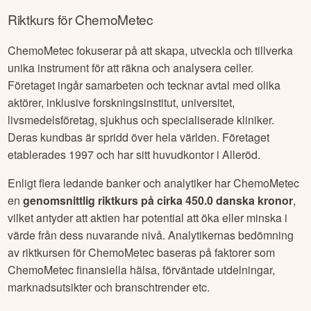
Riktkurs för
ChemoMetec
ChemoMetec fokuserar på att skapa, utveckla och tillverka
unika instrument för att räkna och analysera celler.
Företaget ingår samarbeten och tecknar avtal med olika
aktörer, inklusive forskningsinstitut, universitet,
livsmedelsföretag, sjukhus och specialiserade kliniker.
Deras kundbas är spridd över hela världen. Företaget
etablerades 1997 och har sitt huvudkontor i Alleröd.
Enligt flera ledande banker och analytiker har
ChemoMetec
en
genomsnittlig riktkurs på cirka
450.0 danska kronor
,
vilket antyder att aktien har potential att öka eller minska i
värde från dess nuvarande nivå. Analytikernas bedömning
av riktkursen för
ChemoMetec
baseras på faktorer som
ChemoMetec
finansiella hälsa, förväntade utdelningar,
marknadsutsikter och branschtrender etc.