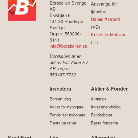
Börskollen Sverige
Ansvariga för
AB
tjänsten:
Ekvägen 6
Daniel Åstrand
141 30 Huddinge
(VD)
Sverige
Org.nr: 559236-
Kristoffer Matsson
5141
(IT)
info@borskollen.se
Börskollen är en
del av FairValue FV
AB, org.nr:
559187-7732
Investera
Aktier & Fonder
Börsen idag
Aktietips
Aktier för nybörjare
Investmentbolag
Fonder för nybörjare
Fondrobotar
Ränta på ränta
Bästa fonderna
Kreditkort
Lån
Alternativt