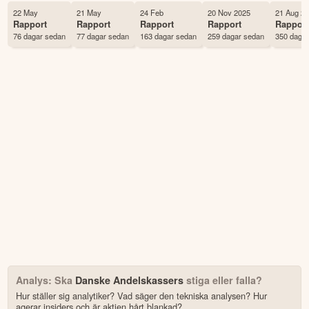
Status
Noterad
22 May
21 May
24 Feb
20 Nov 2025
21 Aug 2
Rapport
Rapport
Rapport
Rapport
Rappor
Land
Danmark
76 dagar sedan
77 dagar sedan
163 dagar sedan
259 dagar sedan
350 daga
Första handelsdag
06 Jul 2011
Antal ägare Avanza
68 st
Antal ägare Nordnet
857 st
Källa:
Börsdata