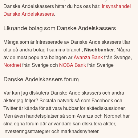
Insynshandel i
Danske Andelskassers
Alla insideraffärer samt komplett historik för insynshandel i
Danske Andelskassers
hittar du hos oss här:
Insynshandel
Danske Andelskassers
.
Liknande bolag som
Danske Andelskassers
Många som är intresserade av
Danske Andelskassers
titar
ofta på andra bolag i samma branch,
Nischbanker
. Några
av de mest populära bolagen är
Avanza Bank
från
Sverige
,
Nordnet
från
Sverige
och
NOBA Bank
från
Sverige
Danske Andelskassers
forum
Var kan jag diskutera
Danske Andelskassers
och andra
aktier jag följer? Sociala nätverk så som Facebook och
Twitter är kända för att vara hubbar för aktiediskussioner.
Men även handelsplatser så som Avanza och Nordnet har