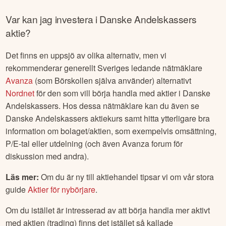
72% av alla icke-professionella kunder förlorar pengar på
CFD-handel hos den här leverantören.
Var kan jag investera i
Danske Andelskassers
aktie?
Det finns en uppsjö av olika alternativ, men vi
rekommenderar generellt Sveriges ledande nätmäklare
Avanza
(som Börskollen själva använder) alternativt
Nordnet
för den som vill börja handla med aktier i
Danske
Andelskassers
. Hos dessa nätmäklare kan du även se
Danske Andelskassers
aktiekurs samt hitta ytterligare bra
information om bolaget/aktien, som exempelvis omsättning,
P/E-tal eller utdelning (och även Avanza forum för
diskussion med andra).
Läs mer:
Om du är ny till aktiehandel tipsar vi om vår stora
guide
Aktier för nybörjare
.