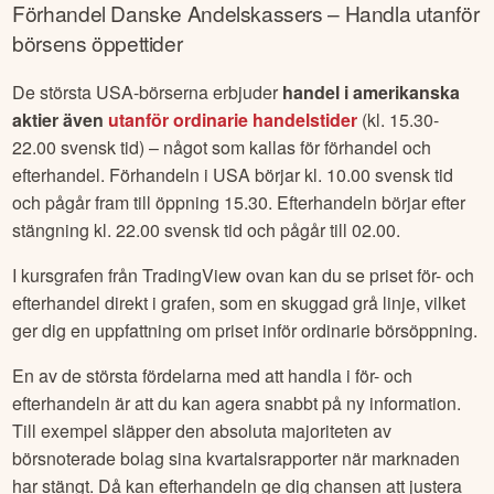
stiga i pris är: Positiva nyheter, ökad efterfrågan, generell
marktillväxt eller utdelningar och återköp av aktier m.fl.
Förhandel
Danske Andelskassers
– Handla utanför
börsens öppettider
De största USA-börserna erbjuder
handel i amerikanska
aktier även
utanför ordinarie handelstider
(kl. 15.30-
22.00 svensk tid) – något som kallas för förhandel och
efterhandel. Förhandeln i USA börjar kl. 10.00 svensk tid
och pågår fram till öppning 15.30. Efterhandeln börjar efter
stängning kl. 22.00 svensk tid och pågår till 02.00.
I kursgrafen från TradingView ovan kan du se priset för- och
efterhandel direkt i grafen, som en skuggad grå linje, vilket
ger dig en uppfattning om priset inför ordinarie börsöppning.
En av de största fördelarna med att handla i för- och
efterhandeln är att du kan agera snabbt på ny information.