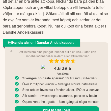
När du väl har tagit dig så här långt återstår bara att ta en
beslut om du vill köpa aktien eller ej. Om du beslutar dig för
att det är en bra aktie att köpa, klickar du bara på den blåa
köpknappen och anger vilket belopp du vill investera (eller
väljer hur många aktier). Säkerställ att allt ser rätt ut (samt se
de avgifter som är förenade med köpet) och sedan är det
bara att genomföra köpet. Nu har du köpt dina första aktier i
Danske Andelskassers
!
Handla aktier i Danske Andelskassers
Att investera dina pengar innebär alltid en risk. Sidan kan
innehålla/innehåller reklam eller affiliatelänkar.
4.6
av 5
App Store
“
” 16 år i rad (SKI-enkät)
Sveriges nöjdaste sparare
Över 2 miljoner kunder – Sveriges största nätmäklare
Stort utbud: Investera i fonder, aktier, IPO:er & derivat