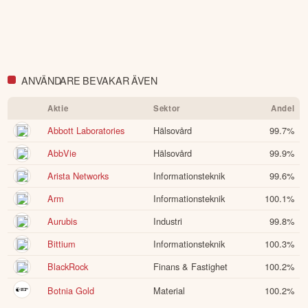
ANVÄNDARE BEVAKAR ÄVEN
Aktie
Sektor
Andel
Abbott Laboratories
Hälsovård
99.7
%
AbbVie
Hälsovård
99.9
%
Arista Networks
Informationsteknik
99.6
%
Arm
Informationsteknik
100.1
%
Aurubis
Industri
99.8
%
Bittium
Informationsteknik
100.3
%