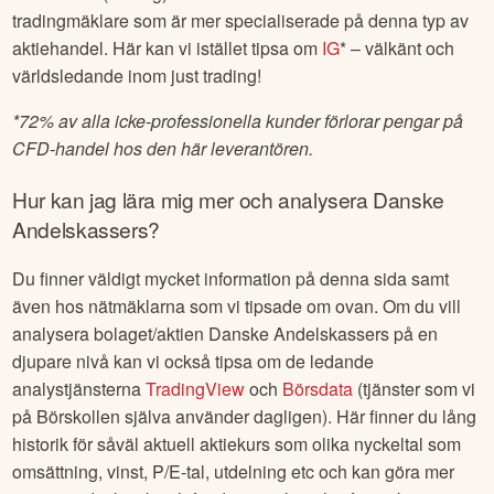
Om du istället är intresserad av att börja handla mer aktivt
med aktien (trading) finns det istället så kallade
tradingmäklare som är mer specialiserade på denna typ av
aktiehandel. Här kan vi istället tipsa om
IG
* – välkänt och
världsledande inom just trading!
*
72% av alla icke-professionella kunder förlorar pengar på
CFD-handel hos den här leverantören.
Hur kan jag lära mig mer och analysera
Danske
Andelskassers
?
Du finner väldigt mycket information på denna sida samt
även hos nätmäklarna som vi tipsade om ovan. Om du vill
analysera bolaget/aktien
Danske Andelskassers
på en
djupare nivå kan vi också tipsa om de ledande
analystjänsterna
TradingView
och
Börsdata
(tjänster som vi
på Börskollen själva använder dagligen). Här finner du lång