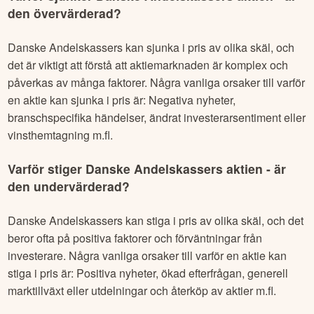
vissa fall kan det ge dig en ledtråd till vad som hänt.
Varför sjunker
Danske Andelskassers
aktien - är
den övervärderad?
Danske Andelskassers
kan sjunka i pris av olika skäl, och
det är viktigt att förstå att aktiemarknaden är komplex och
påverkas av många faktorer. Några vanliga orsaker till varför
en aktie kan sjunka i pris är: Negativa nyheter,
branschspecifika händelser, ändrat investerarsentiment eller
vinsthemtagning m.fl.
Varför stiger
Danske Andelskassers
aktien - är
den undervärderad?
Danske Andelskassers
kan stiga i pris av olika skäl, och det
beror ofta på positiva faktorer och förväntningar från
investerare. Några vanliga orsaker till varför en aktie kan