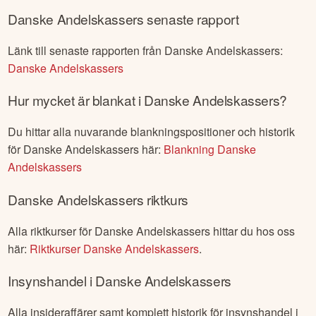
aktieägare, investerare och allmänheten en insikt i
företagets ekonomiska prestation under den senaste
kvartalsperioden.
Danske Andelskassers
senaste rapport
Länk till senaste rapporten från
Danske Andelskassers
:
Danske Andelskassers
Hur mycket är blankat i
Danske Andelskassers
?
Du hittar alla nuvarande blankningspositioner och historik
för
Danske Andelskassers
här:
Blankning
Danske
Andelskassers
Danske Andelskassers
riktkurs
Alla riktkurser för
Danske Andelskassers
hittar du hos oss
här:
Riktkurser
Danske Andelskassers
.