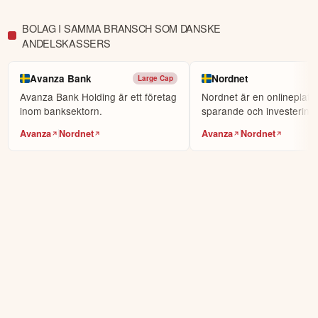
världens största sociala investerarforum.
Att investera dina pengar innebär alltid en risk. Innehåller reklam eller
affiliatelänkar.
ÖPPNA KONTO
KOPIERA TOPPINVESTERARE
BOLAG I SAMMA BRANSCH SOM DANSKE
eToro är en investeringsplattform för flera tillgångsslag. Värdet på
ANDELSKASSERS
dina investeringar kan gå upp eller ner. Du riskerar ditt kapital.
Avanza Bank
Nordnet
Large Cap
Avanza Bank Holding är ett företag
Nordnet är en onlineplattf
inom banksektorn.
sparande och investeringa
Avanza
Nordnet
Avanza
Nordnet