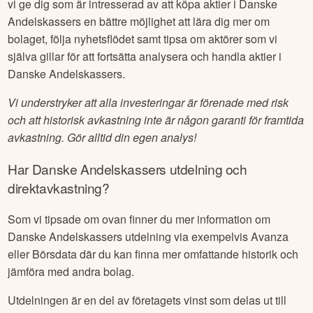
givet rätt eller fel, utan det beror helt på vad du är för typ av
investerare, om du investerar på lång sikt eller handlar aktivt
(trading), vad du har för risktolerans osv. På denna sida vill
vi ge dig som är intresserad av att köpa aktier i
Danske
Andelskassers
en bättre möjlighet att lära dig mer om
bolaget, följa nyhetsflödet samt tipsa om aktörer som vi
själva gillar för att fortsätta analysera och handla aktier i
Danske Andelskassers
.
Vi understryker att alla investeringar är förenade med risk
och att historisk avkastning inte är någon garanti för framtida
avkastning. Gör alltid din egen analys!
Har
Danske Andelskassers
utdelning och
direktavkastning?
Som vi tipsade om ovan finner du mer information om
Danske Andelskassers
utdelning via exempelvis Avanza
eller Börsdata där du kan finna mer omfattande historik och