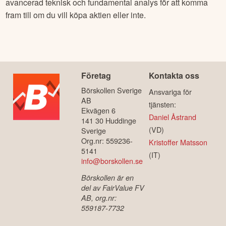
historik för såväl aktuell aktiekurs som olika nyckeltal som
omsättning, vinst, P/E-tal, utdelning etc och kan göra mer
avancerad teknisk och fundamental analys för att komma
fram till om du vill köpa aktien eller inte.
Företag
Kontakta oss
Börskollen Sverige
Ansvariga för
AB
tjänsten:
Ekvägen 6
Daniel Åstrand
141 30 Huddinge
(VD)
Sverige
Org.nr: 559236-
Kristoffer Matsson
5141
(IT)
info@borskollen.se
Börskollen är en
del av FairValue FV