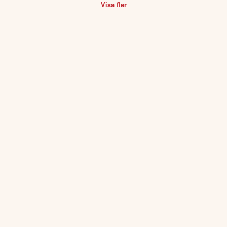
BlackRock
Finans & Fastighet
100.2
%
Botnia Gold
Material
100.2
%
Visa fler