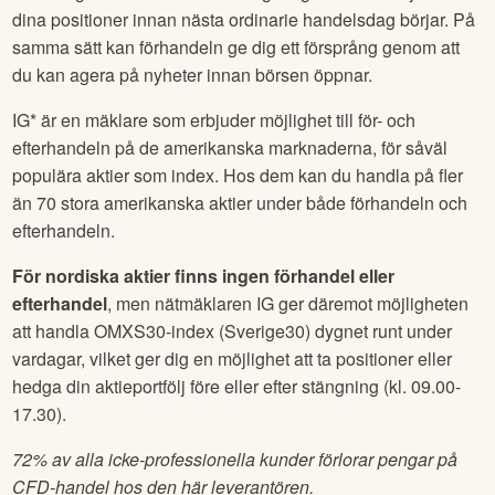
Till exempel släpper den absoluta majoriteten av
börsnoterade bolag sina kvartalsrapporter när marknaden
har stängt. Då kan efterhandeln ge dig chansen att justera
dina positioner innan nästa ordinarie handelsdag börjar. På
samma sätt kan förhandeln ge dig ett försprång genom att
du kan agera på nyheter innan börsen öppnar.
IG* är en mäklare som erbjuder möjlighet till för- och
efterhandeln på de amerikanska marknaderna, för såväl
populära aktier som index. Hos dem kan du handla på fler
än 70 stora amerikanska aktier under både förhandeln och
efterhandeln.
För nordiska aktier finns ingen förhandel eller
efterhandel
, men nätmäklaren IG ger däremot möjligheten
att handla OMXS30-index (Sverige30) dygnet runt under
vardagar, vilket ger dig en möjlighet att ta positioner eller
hedga din aktieportfölj före eller efter stängning (kl. 09.00-
17.30).