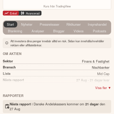
Kurs från TradingView
Enkel
Avancerad
Start
Nyheter
Pressreleaser
Riktkurser
Insynshandel
Blankning
Analyser
Bloggar
Videos
Podcasts
Att investera dina pengar innebär alltid en risk. Sidan kan innehålla/innehåller
reklam eller affiliatelänkar.
OM AKTIEN
Sektor
Finans & Fastighet
Bransch
Nischbanker
Lista
Mid Cap
Nästa rapport
27 Aug - 21 dagar kvar
Utdelning
Ja
Visa fler ▼
Direkavkastning
2.29%
RAPPORTER
Utdelning summa
0.35
i Danske Andelskassers kommer
om
den
Nästa rapport
21 dagar
Namn
Danske Andelskassers
27 Aug
Ticker
DAB