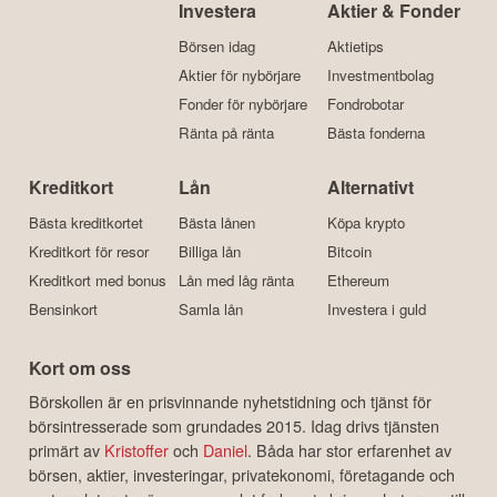
AB, org.nr:
559187-7732
Investera
Aktier & Fonder
Börsen idag
Aktietips
Aktier för nybörjare
Investmentbolag
Fonder för nybörjare
Fondrobotar
Ränta på ränta
Bästa fonderna
Kreditkort
Lån
Alternativt
Bästa kreditkortet
Bästa lånen
Köpa krypto
Kreditkort för resor
Billiga lån
Bitcoin
Kreditkort med bonus
Lån med låg ränta
Ethereum
Bensinkort
Samla lån
Investera i guld
Kort om oss
Börskollen är en prisvinnande nyhetstidning och tjänst för