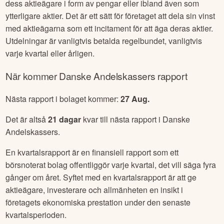
jämföra med andra bolag.
Utdelningen är en del av företagets vinst som delas ut till
dess aktieägare i form av pengar eller ibland även som
ytterligare aktier. Det är ett sätt för företaget att dela sin vinst
med aktieägarna som ett incitament för att äga deras aktier.
Utdelningar är vanligtvis betalda regelbundet, vanligtvis
varje kvartal eller årligen.
När kommer
Danske Andelskassers
rapport
Nästa rapport i bolaget kommer:
27 Aug
.
Det är altså
21
dagar
kvar till nästa rapport i
Danske
Andelskassers
.
En kvartalsrapport är en finansiell rapport som ett
börsnoterat bolag offentliggör varje kvartal, det vill säga fyra
gånger om året. Syftet med en kvartalsrapport är att ge