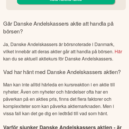
Allt samlat: Investeringar, sparande, pension & bolån
Öppna konto helt gratis – kom igång på några minuter
KOM IGÅNG IDAG
Går
Danske Andelskassers
aktie att handla på
börsen?
Ja,
Danske Andelskassers
är börsnoterade
i Danmark
,
vilket innebär att deras aktier går att handla på börsen.
Här
kan du se aktuell aktiekurs för
Danske Andelskassers
.
Vad har hänt med
Danske Andelskassers
aktien?
Man kan inte alltid härleda en kursreaktion i en aktie till
nyheter. Även om nyheter och händelser ofta har en
påverkan på en akties pris, finns det flera faktorer och
komplexiteter som kan påverka aktiemarknaden. Men i